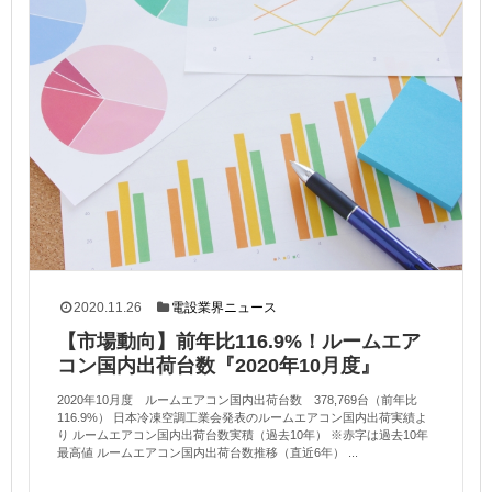
2020.11.26
電設業界ニュース
【市場動向】前年比116.9%！ルームエア
コン国内出荷台数『2020年10月度』
2020年10月度 ルームエアコン国内出荷台数 378,769台（前年比
116.9%） 日本冷凍空調工業会発表のルームエアコン国内出荷実績よ
り ルームエアコン国内出荷台数実積（過去10年） ※赤字は過去10年
最高値 ルームエアコン国内出荷台数推移（直近6年） ...