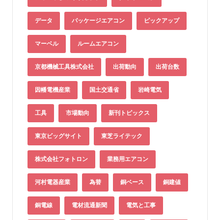
データ
パッケージエアコン
ピックアップ
マーベル
ルームエアコン
京都機械工具株式会社
出荷動向
出荷台数
因幡電機産業
国土交通省
岩崎電気
工具
市場動向
新刊トピックス
東京ビッグサイト
東芝ライテック
株式会社フォトロン
業務用エアコン
河村電器産業
為替
銅ベース
銅建値
銅電線
電材流通新聞
電気と工事