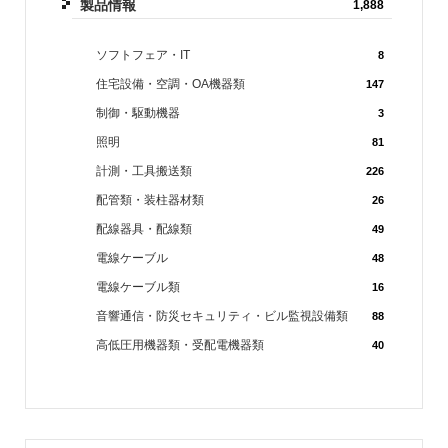
製品情報
1,888
ソフトフェア・IT
8
住宅設備・空調・OA機器類
147
制御・駆動機器
3
照明
81
計測・工具搬送類
226
配管類・装柱器材類
26
配線器具・配線類
49
電線ケーブル
48
電線ケーブル類
16
音響通信・防災セキュリティ・ビル監視設備類
88
高低圧用機器類・受配電機器類
40