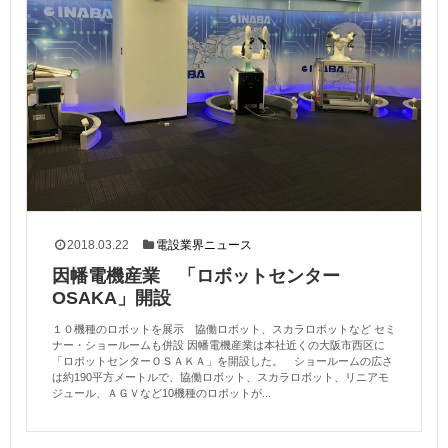
2018.03.22
電設業界ニュース
因幡電機産業 「ロボットセンター
OSAKA」開設
１０機種のロボットを展示 協働ロボット、スカラロボットなど セミ
ナー・ショールームも併設 因幡電機産業は本社近くの大阪市西区に
「ロボットセンターＯＳＡＫＡ」を開設した。 ショールームの広さ
は約190平方メートルで、協働ロボット、スカラロボット、リニアモ
ジュール、ＡＧＶなど10機種のロボットが...