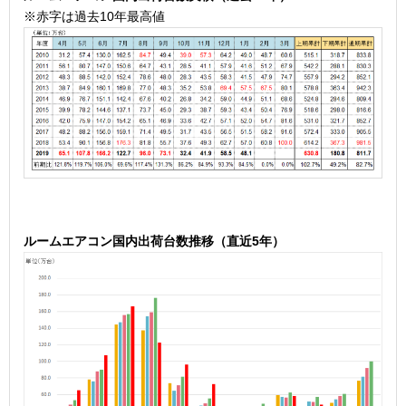
※赤字は過去10年最高値
ル
ームエアコン国内出荷台数推移（直近5年）