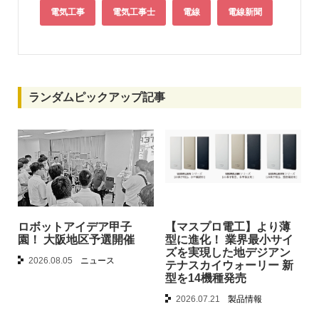
電気工事
電気工事士
電線
電線新聞
ランダムピックアップ記事
ロボットアイデア甲子
【マスプロ電工】より薄
園！ 大阪地区予選開催
型に進化！ 業界最小サイ
ズを実現した地デジアン
2026.08.05
ニュース
テナスカイウォーリー 新
型を14機種発売
2026.07.21
製品情報