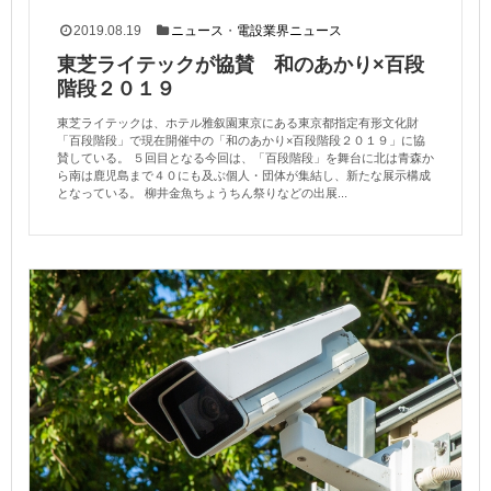
2019.08.19
ニュース
・
電設業界ニュース
東芝ライテックが協賛 和のあかり×百段
階段２０１９
東芝ライテックは、ホテル雅叙園東京にある東京都指定有形文化財
「百段階段」で現在開催中の「和のあかり×百段階段２０１９」に協
賛している。 ５回目となる今回は、「百段階段」を舞台に北は青森か
ら南は鹿児島まで４０にも及ぶ個人・団体が集結し、新たな展示構成
となっている。 柳井金魚ちょうちん祭りなどの出展...