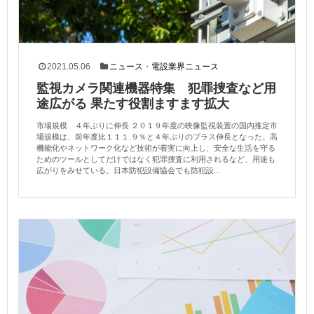
2021.05.06
ニュース
・
電設業界ニュース
監視カメラ関連機器特集 犯罪捜査など用
途広がる 果たす役割ますます拡大
市場規模 ４年ぶりに伸長 ２０１９年度の映像監視装置の国内推定市
場規模は、前年度比１１１.９％と４年ぶりのプラス伸長となった。高
機能化やネットワーク化など技術が着実に向上し、安全な生活を守る
ためのツールとしてだけではなく犯罪捜査に利用されるなど、用途も
広がりをみせている。日本防犯設備協会でも防犯設...