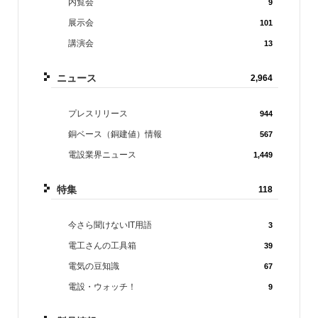
内覧会
9
展示会
101
講演会
13
ニュース
2,964
プレスリリース
944
銅ベース（銅建値）情報
567
電設業界ニュース
1,449
特集
118
今さら聞けないIT用語
3
電工さんの工具箱
39
電気の豆知識
67
電設・ウォッチ！
9