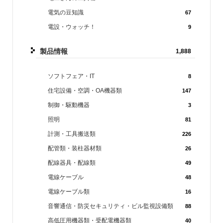
電気の豆知識
67
電設・ウォッチ！
9
製品情報
1,888
ソフトフェア・IT
8
住宅設備・空調・OA機器類
147
制御・駆動機器
3
照明
81
計測・工具搬送類
226
配管類・装柱器材類
26
配線器具・配線類
49
電線ケーブル
48
電線ケーブル類
16
音響通信・防災セキュリティ・ビル監視設備類
88
高低圧用機器類・受配電機器類
40