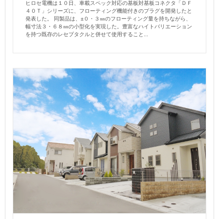
ヒロセ電機は１０日、車載スペック対応の基板対基板コネクタ「ＤＦ
４０Ｔ」シリーズに、フローティング機能付きのプラグを開発したと
発表した。 同製品は、±０・３㎜のフローティング量を持ちながら、
幅寸法３・６８㎜の小型化を実現した。豊富なハイトバリエーション
を持つ既存のレセプタクルと併せて使用すること...