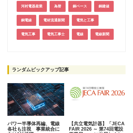
河村電器産業
為替
銅ベース
銅建値
銅電線
電材流通新聞
電気と工事
電気工事
電気工事士
電線
電線新聞
ランダムピックアップ記事
パワー半導体再編、電線
【共立電気計器】「JECA
各社も注視 事業統合に
FAIR 2026 ～ 第74回電設