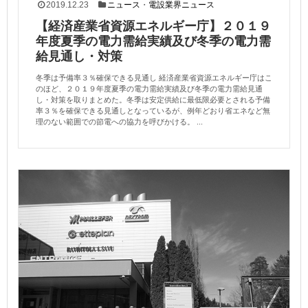
2019.12.23
ニュース
・
電設業界ニュース
【経済産業省資源エネルギー庁】２０１９
年度夏季の電力需給実績及び冬季の電力需
給見通し・対策
冬季は予備率３％確保できる見通し 経済産業省資源エネルギー庁はこ
のほど、２０１９年度夏季の電力需給実績及び冬季の電力需給見通
し・対策を取りまとめた。冬季は安定供給に最低限必要とされる予備
率３％を確保できる見通しとなっているが、例年どおり省エネなど無
理のない範囲での節電への協力を呼びかける。 ...