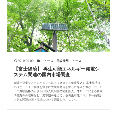
2019.09.09
ニュース
・
電設業界ニュース
【富士経済】 再生可能エネルギー発電シ
ステム関連の国内市場調査
太陽光発電システムが８０％以上（２０１８年度見込） 富士経済はこ
のほど、ＦＩＴ制度を背景に太陽光発電を中心に導入が進む一方、Ｆ
ＩＴ買取価格の引き下げや入札制度の範囲拡大、非ＦＩＴによる自家
消費案件の増加など、変革期を迎えている再生可能エネルギー発電シ
ステム関連の国内市場について調査した。 この...