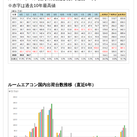
※赤字は過去10年最高値
ル
ームエアコン国内出荷台数推移（直近6年）