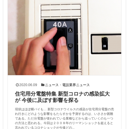
2020.06.09
ニュース
・
電設業界ニュース
住宅用分電盤特集 新型コロナの感染拡大
が 今後に及ぼす影響を探る
現状はほぼ横バイも… 新型コロナウイルスの感染が住宅用分電盤の売
れ行きにどのような影響をもたらすかを予測するのは、いささか困難
である。ただ分電盤が使われている業種などから追っていくのも一つ
の方法と思われる。今回は２００８年のリーマンショックを超えると
言われているコロナショックが今後どの...