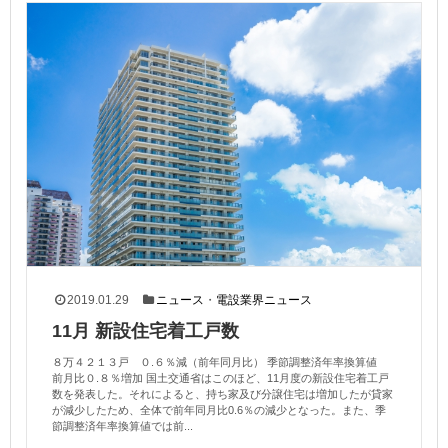
2019.01.29
ニュース
・
電設業界ニュース
11月 新設住宅着工戸数
８万４２１３戸 ０.６％減（前年同月比） 季節調整済年率換算値
前月比０.８％増加 国土交通省はこのほど、11月度の新設住宅着工戸
数を発表した。それによると、持ち家及び分譲住宅は増加したが貸家
が減少したため、全体で前年同月比0.6％の減少となった。また、季
節調整済年率換算値では前...