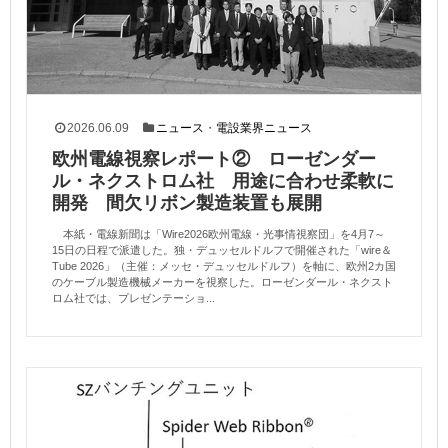
2026.06.09
ニュース
・
電設業界ニュース
欧州電線視察レポート② ローゼンダー
ル・ネクストロム社 用途に合わせ柔軟に
開発 間欠リボン製造装置も展開
本紙・電線新聞は「Wire2026欧州電線・光事情視察団」を4月7～
15日の日程で派遣した。独・デュッセルドルフで開催された「wire＆
Tube 2026」（主催：メッセ・デュッセルドルフ）を軸に、欧州2カ国
のケーブル製造機械メーカーを視察した。ローゼンダール・ネクスト
ロム社では、プレゼンテーショ...