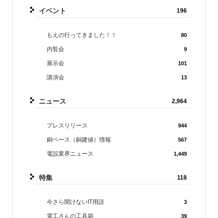
イベント
196
もえの行ってきました！！
80
内覧会
9
展示会
101
講演会
13
ニュース
2,964
プレスリリース
944
銅ベース（銅建値）情報
567
電設業界ニュース
1,449
特集
118
今さら聞けないIT用語
3
電工さんの工具箱
39