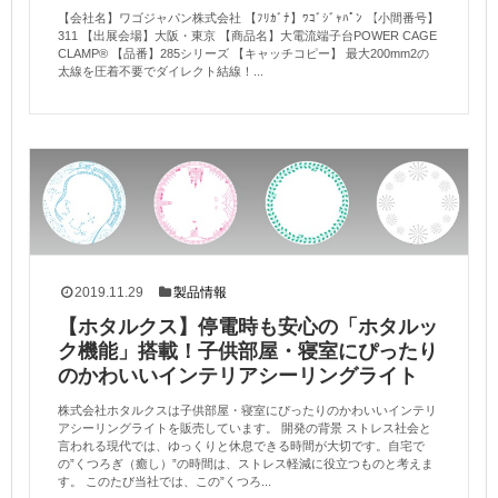
【会社名】ワゴジャパン株式会社 【ﾌﾘｶﾞﾅ】ﾜｺﾞｼﾞｬﾊﾟﾝ 【小間番号】
311 【出展会場】大阪・東京 【商品名】大電流端子台POWER CAGE
CLAMP® 【品番】285シリーズ 【キャッチコピー】 最大200mm2の
太線を圧着不要でダイレクト結線！...
2019.11.29
製品情報
【ホタルクス】停電時も安心の「ホタルッ
ク機能」搭載！子供部屋・寝室にぴったり
のかわいいインテリアシーリングライト
株式会社ホタルクスは子供部屋・寝室にぴったりのかわいいインテリ
アシーリングライトを販売しています。 開発の背景 ストレス社会と
言われる現代では、ゆっくりと休息できる時間が大切です。自宅で
の”くつろぎ（癒し）”の時間は、ストレス軽減に役立つものと考えま
す。 このたび当社では、この”くつろ...