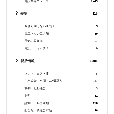
電設業界ニュース
1,449
特集
118
今さら聞けないIT用語
3
電工さんの工具箱
39
電気の豆知識
67
電設・ウォッチ！
9
製品情報
1,888
ソフトフェア・IT
8
住宅設備・空調・OA機器類
147
制御・駆動機器
3
照明
81
計測・工具搬送類
226
配管類・装柱器材類
26