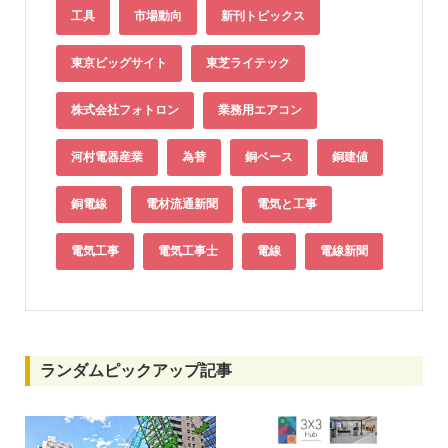
工具
市場動向
新刊トピックス
東京ビッグサイト
東芝ライテック
株式会社フォトロン
業務用エアコン
河村電器産業
為替
銅ベース
銅建値
銅電線
電材流通新聞
電気と工事
電気工事
電気工事士
電線
電線新聞
ランダムピックアップ記事