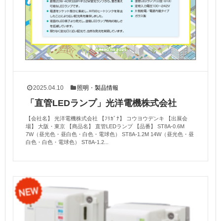
2025.04.10
照明
・
製品情報
「直管LEDランプ」光洋電機株式会社
【会社名】 光洋電機株式会社 【ﾌﾘｶﾞﾅ】 コウヨウデンキ 【出展会
場】 大阪・東京 【商品名】 直管LEDランプ 【品番】 ST8A-0.6M
7W（昼光色・昼白色・白色・電球色） ST8A-1.2M 14W（昼光色・昼
白色・白色・電球色） ST8A-1.2...