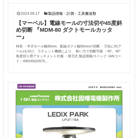
2024.09.17
製品情報
・
計測・工具搬送類
【マーベル】電線モールの寸法切や45度斜
め切断 『MDM-80 ダクトモールカッタ
ー』
特長 ・半月モール幅80mm、配線ダクト幅80mmの切断 ・刃先にR(ア
ール)を付け、ラチェット機構により、 軽い力で切断可能 ・45°、90°
角度切り用アタッチメント付属 ・替刃式 製品情報/スペック JANコー
ド：499245620575...