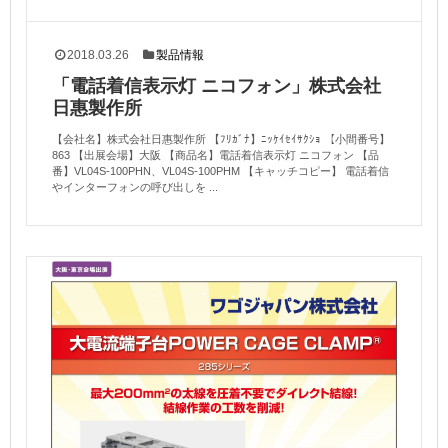
2018.03.26
製品情報
「電話着信表示灯 ニコフォン」株式会社
日惠製作所
【会社名】株式会社日惠製作所 【ﾌﾘｶﾞﾅ】ﾆｯｹｲｾｲｻｸｼｮ 【小間番号】
863 【出展会場】大阪 【商品名】電話着信表示灯 ニコフォン 【品
番】VL04S-100PHN、VL04S-100PHM 【キャッチコピー】 電話着信
やインターフォンの呼び出しを ...