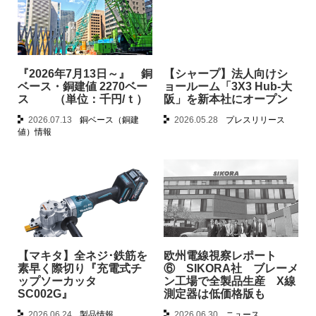
『2026年7月13日～』 銅
【シャープ】法人向けシ
ベース・銅建値 2270ベー
ョールーム「3X3 Hub-大
ス （単位：千円/ｔ）
阪」を新本社にオープン
2026.07.13
銅ベース（銅建
2026.05.28
プレスリリース
値）情報
【マキタ】全ネジ･鉄筋を
欧州電線視察レポート
素早く際切り『充電式チ
⑥ SIKORA社 ブレーメ
ップソーカッタ
ン工場で全製品生産 X線
SC002G』
測定器は低価格版も
2026.06.24
製品情報
2026.06.30
ニュース