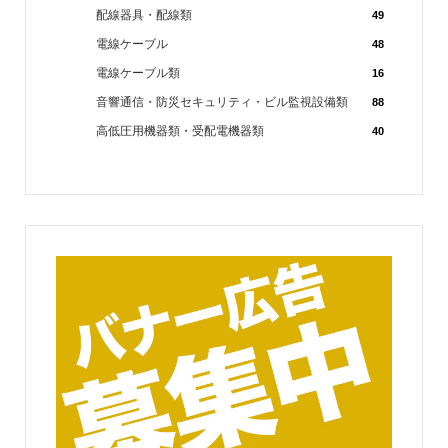
配線器具・配線類
49
電線ケーブル
48
電線ケーブル類
16
音響通信・防災セキュリティ・ビル監視設備類
88
高低圧用機器類・受配電機器類
40