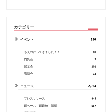
カテゴリー
イベント
196
もえの行ってきました！！
80
内覧会
9
展示会
101
講演会
13
ニュース
2,964
プレスリリース
944
銅ベース（銅建値）情報
567