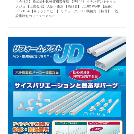
【会社名】 株式会社因幡電機製作所 【ﾌﾘｶﾞﾅ】 イナバデンキセイサ
クジョ 【出展会場】 大阪・東京 【商品名】 LEDIX PARK 【品番】
LP-2116A 【キャッチコピー】 リニューアルLED街路灯 【特長】 ・既
設街路灯のリニューアルに...