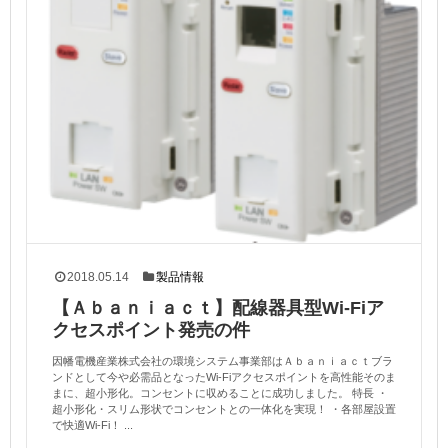
2018.05.14
製品情報
【Ａｂａｎｉａｃｔ】配線器具型Wi-Fiア
クセスポイント発売の件
因幡電機産業株式会社の環境システム事業部はＡｂａｎｉａｃｔブラ
ンドとして今や必需品となったWi-Fiアクセスポイントを高性能そのま
まに、超小形化。コンセントに収めることに成功しました。 特長 ・
超小形化・スリム形状でコンセントとの一体化を実現！ ・各部屋設置
で快適Wi-Fi！ ...