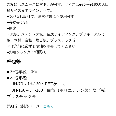
ス板にもスムーズに穴あけが可能。サイズはφ70～φ180の大口
径サイズまでラインナップ。
●ツバなし設計で、深穴作業にも使用可能
●有効長：34mm
●用途
・鉄板、ステンレス板、金属サイディング、ブリキ、アルミ
板、木材、合板、塩ビ板、プラスチック等
※作業前に必ず切削油を塗布してください
●丸軸シャンク：3面取り
梱包等
■ 梱包単位：1個
■ 梱包形態
JH-70～JH-130：PETケース
JH-150～JH-180：白筒（ポリエチレン製）塩ビ板、
プラスチック等
詳細等は製品ページ→
こちら