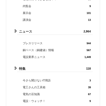
内覧会
9
展示会
101
講演会
13
ニュース
2,964
プレスリリース
944
銅ベース（銅建値）情報
567
電設業界ニュース
1,449
特集
118
今さら聞けないIT用語
3
電工さんの工具箱
39
電気の豆知識
67
電設・ウォッチ！
9