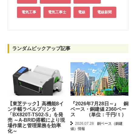
電気工事
電気工事士
電線
電線新聞
ランダムピックアップ記事
【東芝テック】高機能8イ
『2026年7月28日～』 銅
ンチ幅ラベルプリンタ
ベース・銅建値 2360ベー
「BX820T-TS02-S」を発
ス （単位：千円/ｔ）
売 ～A-BRID搭載により現
2026.07.28
銅ベース（銅建
場作業と管理業務を効率
値）情報
化～