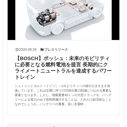
2020.09.29
プレスリリース
【BOSCH】ボッシュ：未来のモビリティ
に必要となる燃料電池を提言 長期的にク
ライメートニュートラルを達成するパワー
トレイン
シュトゥットガルト（ドイツ） – eモビリティへの移行がますます加
速しています。これは交通に伴うCO2排出量の削減につながる重要な
要素となります。しかし、積載重量40トンの大型トラックを、バッテ
リーによる電力のみで長時間運行することは、どれだけ経済的なこと
なのでしょうか。バッテリーの重量、長い充電時...