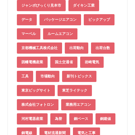
ジャンボびっくり見本市
ダイキン工業
データ
パッケージエアコン
ピックアップ
マーベル
ルームエアコン
京都機械工具株式会社
出荷動向
出荷台数
因幡電機産業
国土交通省
岩崎電気
工具
市場動向
新刊トピックス
東京ビッグサイト
東芝ライテック
株式会社フォトロン
業務用エアコン
河村電器産業
為替
銅ベース
銅建値
銅電線
電材流通新聞
電気と工事