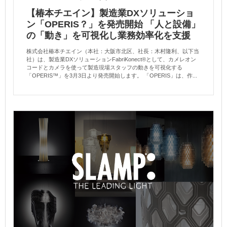
【椿本チエイン】製造業DXソリューショ
ン「OPERIS？」を発売開始 「人と設備」
の「動き」を可視化し業務効率化を支援
株式会社椿本チエイン（本社：大阪市北区、社長：木村隆利、以下当
社）は、製造業DXソリューションFabriKonect®として、カメレオン
コードとカメラを使って製造現場スタッフの動きを可視化する
「OPERIS™」を3月3日より発売開始します。 「OPERIS」は、作...