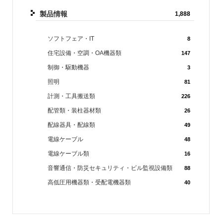
製品情報
1,888
ソフトフェア・IT
8
住宅設備・空調・OA機器類
147
制御・駆動機器
3
照明
81
計測・工具搬送類
226
配管類・装柱器材類
26
配線器具・配線類
49
電線ケーブル
48
電線ケーブル類
16
音響通信・防災セキュリティ・ビル監視設備類
88
高低圧用機器類・受配電機器類
40