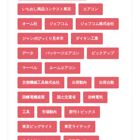
いちおし商品コンテスト東京
エアコン
オーム社
ジェフコム
ジェフコム株式会社
ジャンボびっくり見本市
ダイキン工業
データ
パッケージエアコン
ピックアップ
マーベル
ルームエアコン
京都機械工具株式会社
出荷動向
出荷台数
因幡電機産業
国土交通省
岩崎電気
工具
市場動向
新刊トピックス
東京ビッグサイト
東芝ライテック