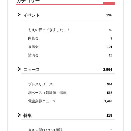
カテゴリー
イベント
196
もえの行ってきました！！
80
内覧会
9
展示会
101
講演会
13
ニュース
2,964
プレスリリース
944
銅ベース（銅建値）情報
567
電設業界ニュース
1,449
特集
118
今さら聞けないIT用語
3