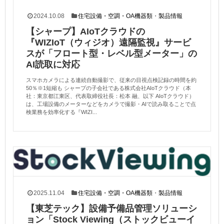
2024.10.08
住宅設備・空調・OA機器類
・
製品情報
【シャープ】AIoTクラウドの
『WIZIoT（ウィジオ）遠隔監視』サービ
スが「フロート型・レベル型メーター」の
AI読取に対応
スマホカメラによる連続自動撮影で、従来の目視点検記録の時間を約
50％※1短縮も シャープの子会社である株式会社AIoTクラウド（本
社：東京都江東区、代表取締役社長：松本 融、以下 AIoTクラウド）
は、工場設備のメーターなどをカメラで撮影・AIで読み取ることで点
検業務を効率化する『WIZI...
2025.11.04
住宅設備・空調・OA機器類
・
製品情報
【東芝テック】設備予備品管理ソリューシ
ョン「Stock Viewing（ストックビューイ