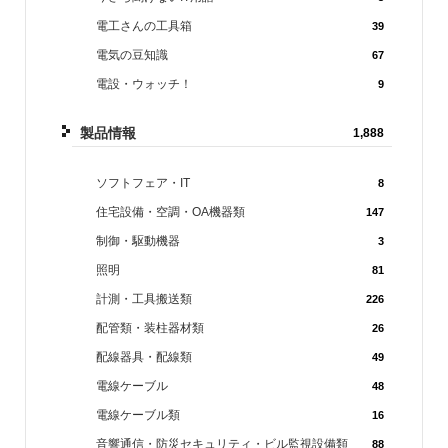
電工さんの工具箱
39
電気の豆知識
67
電設・ウォッチ！
9
製品情報
1,888
ソフトフェア・IT
8
住宅設備・空調・OA機器類
147
制御・駆動機器
3
照明
81
計測・工具搬送類
226
配管類・装柱器材類
26
配線器具・配線類
49
電線ケーブル
48
電線ケーブル類
16
音響通信・防災セキュリティ・ビル監視設備類
88