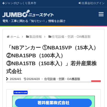
ジャンボびっくり見本市
出展会社
ログイン
電気・工事に関わる「知りたい！」情報をお届け
ホーム
製品情報
住宅設備・空調・OA機器類
「NBアンカー ①NBA15VP（15本入）
②NBA15PB（100本入）
③NBA15TB（150本入）」若井産業株
式会社
2026/4/1
2026/4/20
・
住宅設備・空調・OA機器類