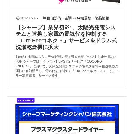
2024.09.02
住宅設備・空調・OA機器類
・
製品情報
【シャープ】業界初※1、太陽光発電シス
テムと連携し家電の電気代を抑制する
「Life Eeeコネクト」サービスをドラム式
洗濯乾燥機に拡大
独自AIの制御により、乾燥運転の時間帯を自動でシフトし余剰電力を
活用 シャープは、クラウドHEMS※2サービス「COCORO
ENERGY」において、太陽光発電システムの電気を家電や住設機器の
運転に有効活用し、電気代を抑制する「Life Eeeコネクト※3」（ソー
ラー家電連携）サービス※4...