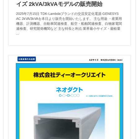
イズ 2kVA/3kVAモデルの販売開始
2025年7月15日 TDK-Lambdaブランドの交流安定化電源 GENESYS
AC 2kVA/3kVAを本日より販売を開始いたします。 主な用途 ・産業用
機器、計測機器、自動車関連検査、航空・船舶関連検査、白物家電関
連検査、研究開発機関など 主な特長と利点 業界最小サイズ・最軽量
...