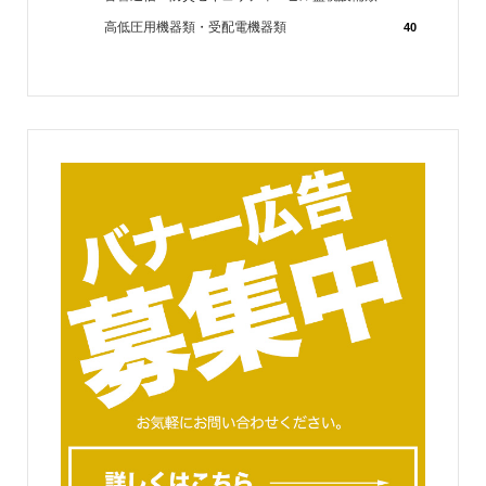
高低圧用機器類・受配電機器類
40