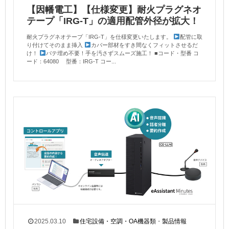
【因幡電工】【仕様変更】耐火プラグネオ
テープ「IRG-T」の適用配管外径が拡大！
耐火プラグネオテープ「IRG-T」を仕様変更いたします。
配管に取
り付けてそのまま挿入
カバー部材をすき間なくフィットさせるだ
け！
パテ埋め不要！手を汚さずスムーズ施工！ ■コード・型番 コ
ード：64080 型番：IRG-T コー...
2025.03.10
住宅設備・空調・OA機器類
・
製品情報