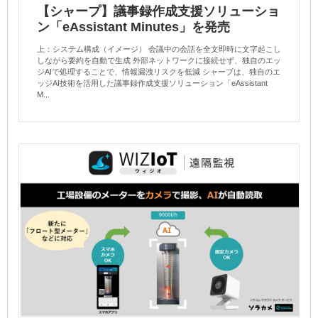
【シャープ】議事録作成支援ソリューショ
ン「eAssistant Minutes」を発売
上：システム構成（イメージ） 会議中の会話を全文即時に文字起こし
しながら要約を自動で生成 外部ネットワークに接続せず、独自のエッ
ジAIで処理することで、情報漏洩リスクを低減 シャープは、独自のエ
ッジAI技術を活用した議事録作成支援ソリューション「eAssistant
M...