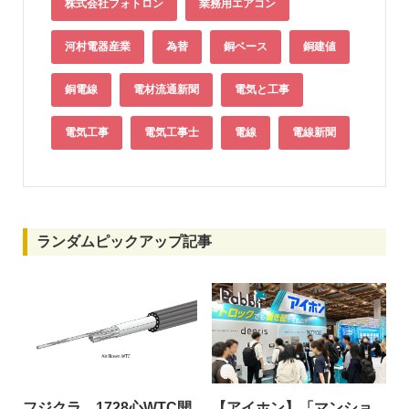
株式会社フォトロン
業務用エアコン
河村電器産業
為替
銅ベース
銅建値
銅電線
電材流通新聞
電気と工事
電気工事
電気工事士
電線
電線新聞
ランダムピックアップ記事
フジクラ 1728心WTC開
【アイホン】「マンショ