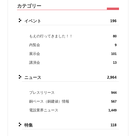
カテゴリー
イベント
196
もえの行ってきました！！
80
内覧会
9
展示会
101
講演会
13
ニュース
2,964
プレスリリース
944
銅ベース（銅建値）情報
567
電設業界ニュース
1,449
特集
118