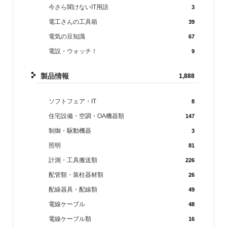
今さら聞けないIT用語
3
電工さんの工具箱
39
電気の豆知識
67
電設・ウォッチ！
9
製品情報
1,888
ソフトフェア・IT
8
住宅設備・空調・OA機器類
147
制御・駆動機器
3
照明
81
計測・工具搬送類
226
配管類・装柱器材類
26
配線器具・配線類
49
電線ケーブル
48
電線ケーブル類
16