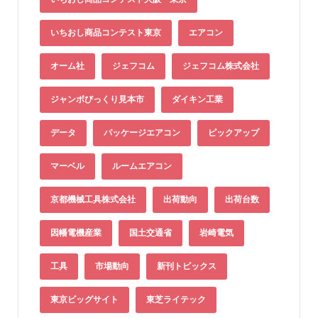
いちおし商品コンテスト東京
エアコン
オーム社
ジェフコム
ジェフコム株式会社
ジャンボびっくり見本市
ダイキン工業
データ
パッケージエアコン
ピックアップ
マーベル
ルームエアコン
京都機械工具株式会社
出荷動向
出荷台数
因幡電機産業
国土交通省
岩崎電気
工具
市場動向
新刊トピックス
東京ビッグサイト
東芝ライテック