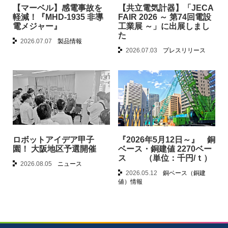
【マーベル】感電事故を
【共立電気計器】「JECA
軽減！『MHD-1935 非導
FAIR 2026 ～ 第74回電設
電メジャー』
工業展 ～」に出展しまし
た
2026.07.07
製品情報
2026.07.03
プレスリリース
ロボットアイデア甲子
『2026年5月12日～』 銅
園！ 大阪地区予選開催
ベース・銅建値 2270ベー
ス （単位：千円/ｔ）
2026.08.05
ニュース
2026.05.12
銅ベース（銅建
値）情報