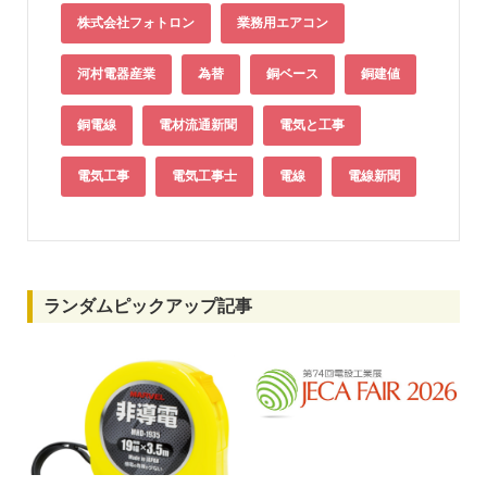
株式会社フォトロン
業務用エアコン
河村電器産業
為替
銅ベース
銅建値
銅電線
電材流通新聞
電気と工事
電気工事
電気工事士
電線
電線新聞
ランダムピックアップ記事