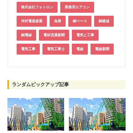
株式会社フォトロン
業務用エアコン
河村電器産業
為替
銅ベース
銅建値
銅電線
電材流通新聞
電気と工事
電気工事
電気工事士
電線
電線新聞
ランダムピックアップ記事