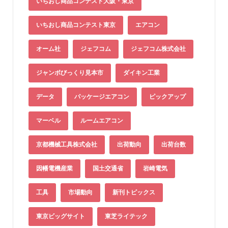
いちおし商品コンテスト大阪・東京
いちおし商品コンテスト東京
エアコン
オーム社
ジェフコム
ジェフコム株式会社
ジャンボびっくり見本市
ダイキン工業
データ
パッケージエアコン
ピックアップ
マーベル
ルームエアコン
京都機械工具株式会社
出荷動向
出荷台数
因幡電機産業
国土交通省
岩崎電気
工具
市場動向
新刊トピックス
東京ビッグサイト
東芝ライテック