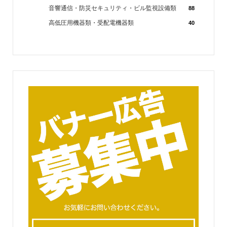
音響通信・防災セキュリティ・ビル監視設備類
88
高低圧用機器類・受配電機器類
40