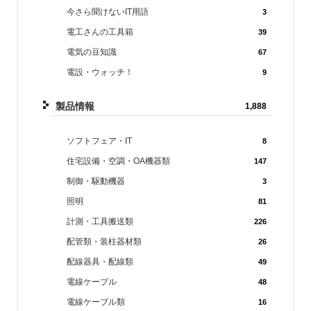
今さら聞けないIT用語
3
電工さんの工具箱
39
電気の豆知識
67
電設・ウォッチ！
9
製品情報
1,888
ソフトフェア・IT
8
住宅設備・空調・OA機器類
147
制御・駆動機器
3
照明
81
計測・工具搬送類
226
配管類・装柱器材類
26
配線器具・配線類
49
電線ケーブル
48
電線ケーブル類
16