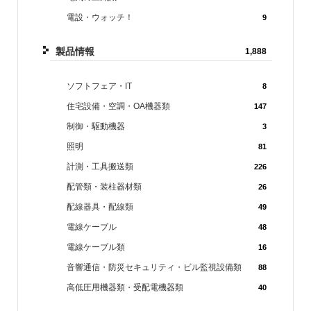
電設・ウォッチ！
9
製品情報
1,888
ソフトフェア・IT
8
住宅設備・空調・OA機器類
147
制御・駆動機器
3
照明
81
計測・工具搬送類
226
配管類・装柱器材類
26
配線器具・配線類
49
電線ケーブル
48
電線ケーブル類
16
音響通信・防災セキュリティ・ビル監視設備類
88
高低圧用機器類・受配電機器類
40