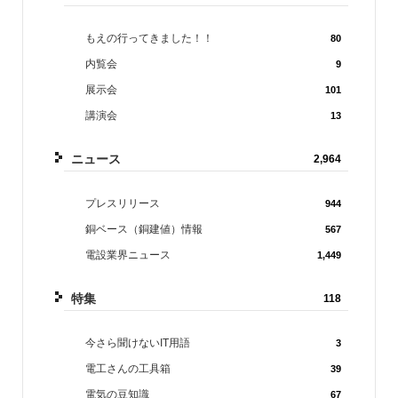
もえの行ってきました！！
80
内覧会
9
展示会
101
講演会
13
ニュース
2,964
プレスリリース
944
銅ベース（銅建値）情報
567
電設業界ニュース
1,449
特集
118
今さら聞けないIT用語
3
電工さんの工具箱
39
電気の豆知識
67