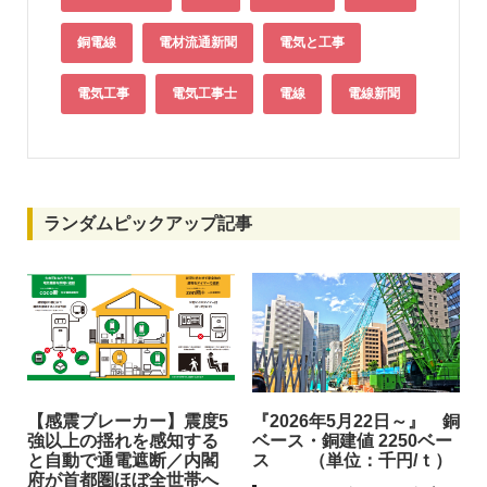
銅電線
電材流通新聞
電気と工事
電気工事
電気工事士
電線
電線新聞
ランダムピックアップ記事
【感震ブレーカー】震度5
『2026年5月22日～』 銅
強以上の揺れを感知する
ベース・銅建値 2250ベー
と自動で通電遮断／内閣
ス （単位：千円/ｔ）
府が首都圏ほぼ全世帯へ