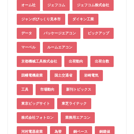
オーム社
ジェフコム
ジェフコム株式会社
ジャンボびっくり見本市
ダイキン工業
データ
パッケージエアコン
ピックアップ
マーベル
ルームエアコン
京都機械工具株式会社
出荷動向
出荷台数
因幡電機産業
国土交通省
岩崎電気
工具
市場動向
新刊トピックス
東京ビッグサイト
東芝ライテック
株式会社フォトロン
業務用エアコン
河村電器産業
為替
銅ベース
銅建値