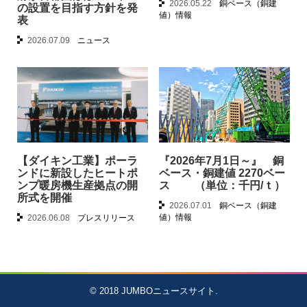
2026.05.22
銅ベース（銅建
の設置を目指す方針を発
値）情報
表
2026.07.09
ニュース
【ダイキン工業】ポーラ
『2026年7月1日～』 銅
ンドに新設したヒートポ
ベース・銅建値 2270ベー
ンプ暖房機生産拠点の開
ス （単位：千円/ｔ）
所式を開催
2026.07.01
銅ベース（銅建
値）情報
2026.06.08
プレスリリース
© 2018
JUMBOニュースサイト
.