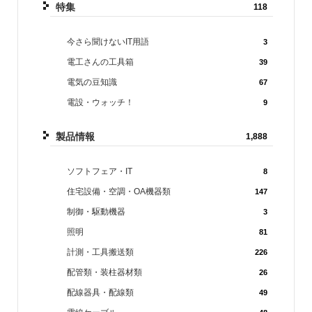
特集
118
今さら聞けないIT用語
3
電工さんの工具箱
39
電気の豆知識
67
電設・ウォッチ！
9
製品情報
1,888
ソフトフェア・IT
8
住宅設備・空調・OA機器類
147
制御・駆動機器
3
照明
81
計測・工具搬送類
226
配管類・装柱器材類
26
配線器具・配線類
49