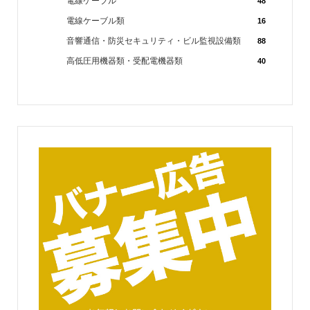
電線ケーブル
48
電線ケーブル類
16
音響通信・防災セキュリティ・ビル監視設備類
88
高低圧用機器類・受配電機器類
40