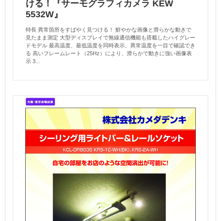
ける！『サーモグラフィカメラ KEW
5532W』
特長 異常箇所をすばやく見つける！ 鮮やかな画像と滑らかな動きで
見たまま測定 大型ディスプレイで無線通信機能も搭載したハイグレー
ドモデル 最高温度、最低温度を同時表示、異常温度を一目で確認でき
る 高いフレームレート（25Hz）により、滑らかで動きに強い画像表
示 3...