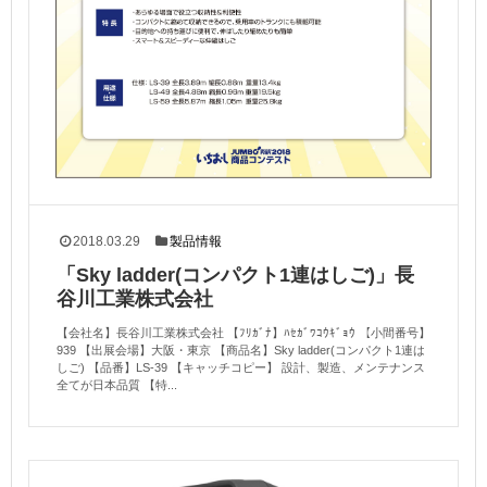
2018.03.29
製品情報
「Sky ladder(コンパクト1連はしご)」長
谷川工業株式会社
【会社名】長谷川工業株式会社 【ﾌﾘｶﾞﾅ】ﾊｾｶﾞﾜｺｳｷﾞｮｳ 【小間番号】
939 【出展会場】大阪・東京 【商品名】Sky ladder(コンパクト1連は
しご) 【品番】LS-39 【キャッチコピー】 設計、製造、メンテナンス
全てが日本品質 【特...