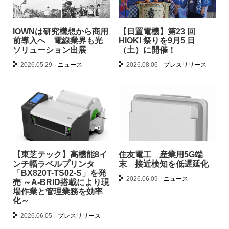
IOWNは研究構想から商用
【日置電機】第23 回
前導入へ 電線業界も光
HIOKI 祭りを9月5 日
ソリューション出展
（土）に開催！
2026.05.29
ニュース
2026.08.06
プレスリリース
【東芝テック】高機能8イ
住友電工 産業用5G端
ンチ幅ラベルプリンタ
末 接近検知を低遅延化
「BX820T-TS02-S」を発
2026.06.09
ニュース
売 ～A-BRID搭載により現
場作業と管理業務を効率
化～
2026.06.05
プレスリリース