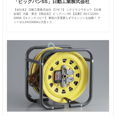
「ビッグバンSS」日動工業株式会社
【会社名】 日動工業株式会社 【ﾌﾘｶﾞﾅ】 ニチドウコウギョウ 【出展
会場】 大阪・東京 【商品名】 ビッグバンSS 【品番】 AS-C1224V-
2000A 【キャッチコピー】 事前の充電要らずでエンジンを始動！ デ
ィーゼル24V15000cc大型トラ...