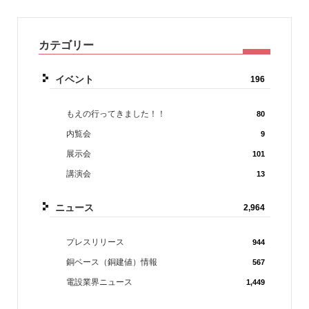
カテゴリー
イベント
196
もえの行ってきました！！
80
内覧会
9
展示会
101
講演会
13
ニュース
2,964
プレスリリース
944
銅ベース（銅建値）情報
567
電設業界ニュース
1,449