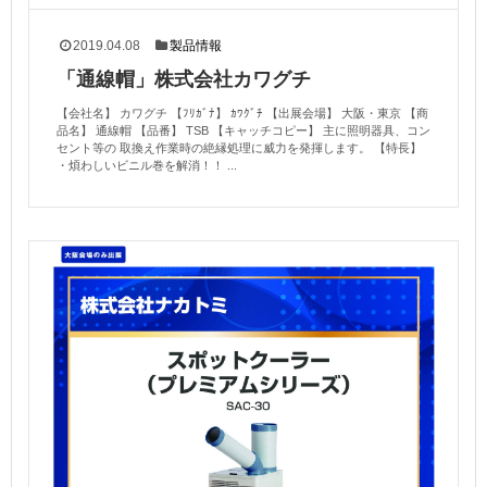
2019.04.08
製品情報
「通線帽」株式会社カワグチ
【会社名】 カワグチ 【ﾌﾘｶﾞﾅ】 ｶﾜｸﾞﾁ 【出展会場】 大阪・東京 【商
品名】 通線帽 【品番】 TSB 【キャッチコピー】 主に照明器具、コン
セント等の 取換え作業時の絶縁処理に威力を発揮します。 【特長】
・煩わしいビニル巻を解消！！ ...