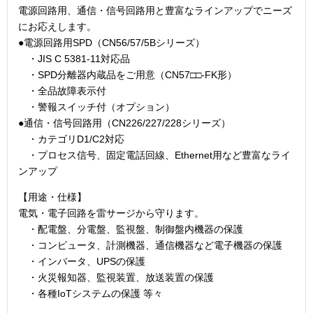
電源回路用、通信・信号回路用と豊富なラインアップでニーズ
にお応えします。
●電源回路用SPD（CN56/57/5Bシリーズ）
・JIS C 5381-11対応品
・SPD分離器内蔵品をご用意（CN57□□-FK形）
・全品故障表示付
・警報スイッチ付（オプション）
●通信・信号回路用（CN226/227/228シリーズ）
・カテゴリD1/C2対応
・プロセス信号、固定電話回線、Ethernet用など豊富なライ
ンアップ
【用途・仕様】
電気・電子回路を雷サージから守ります。
・配電盤、分電盤、監視盤、制御盤内機器の保護
・コンピュータ、計測機器、通信機器など電子機器の保護
・インバータ、UPSの保護
・火災報知器、監視装置、放送装置の保護
・各種IoTシステムの保護 等々