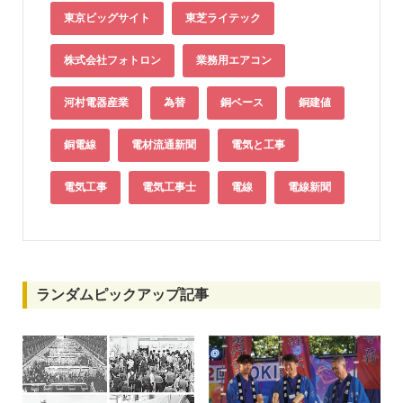
東京ビッグサイト
東芝ライテック
株式会社フォトロン
業務用エアコン
河村電器産業
為替
銅ベース
銅建値
銅電線
電材流通新聞
電気と工事
電気工事
電気工事士
電線
電線新聞
ランダムピックアップ記事