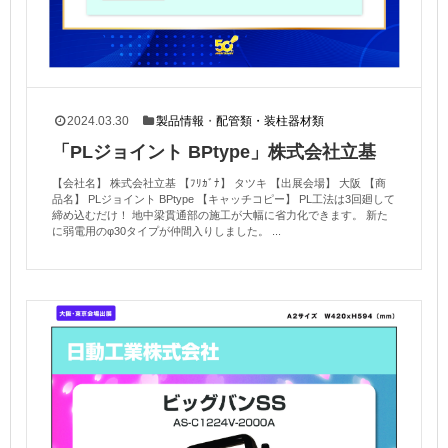
2024.03.30
製品情報
・
配管類・装柱器材類
「PLジョイント BPtype」株式会社立基
【会社名】 株式会社立基 【ﾌﾘｶﾞﾅ】 タツキ 【出展会場】 大阪 【商
品名】 PLジョイント BPtype 【キャッチコピー】 PL工法は3回廻して
締め込むだけ！ 地中梁貫通部の施工が大幅に省力化できます。 新た
に弱電用のφ30タイプが仲間入りしました。 ...