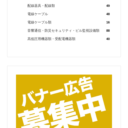
配線器具・配線類
49
電線ケーブル
48
電線ケーブル類
16
音響通信・防災セキュリティ・ビル監視設備類
88
高低圧用機器類・受配電機器類
40