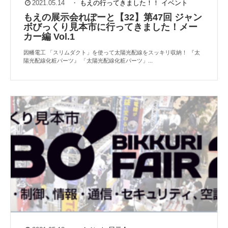
2021.05.14
・
もえの行ってきました！！
イベント
もえの展示会れぽーと【32】第47回 ジャン
ボびっくり見本市に行ってきました！メー
カー編 Vol.1
因幡電工 「スリムダクト」を使って太陽光配線をスッキリ収納！ 『太
陽光配線化粧パーツ』 「太陽光配線化粧パーツ」...