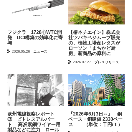
フジクラ 1728心WTC開
【椿本チエイン】株式会
発 DCI構築の効率化に寄
社ツバキベジムーブ販売
与
の、植物工場産レタスが
ローソン「まちかど厨
2026.05.26
ニュース
房」新商品の原料に
2026.07.27
プレスリリース
欧州電線視察レポート
『2026年6月3日～』 銅
③ ビトレスアルバー
ベース・銅建値 2330ベー
ト 高炭素鋼ワイヤー用
ス （単位：千円/ｔ）
製品などに注力 ロール