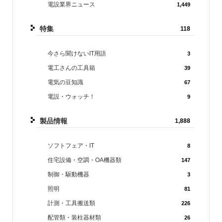
電設業界ニュース
1,449
特集
118
今さら聞けないIT用語
3
電工さんの工具箱
39
電気の豆知識
67
電設・ウォッチ！
9
製品情報
1,888
ソフトフェア・IT
8
住宅設備・空調・OA機器類
147
制御・駆動機器
3
照明
81
計測・工具搬送類
226
配管類・装柱器材類
26