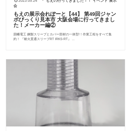
2023.05.24
・
もえの行ってきました！！
イベント
展示
会
もえの展示会れぽーと【44】 第49回ジャン
ボびっくり⾒本市 ⼤阪会場に⾏ってきまし
た！メーカー編②
因幡電工 鋼製スリーブとカバー部材の一体型!！作業工程をすべて集
約！ 『耐火貫通スリーブRT IRKS-RT』 ...