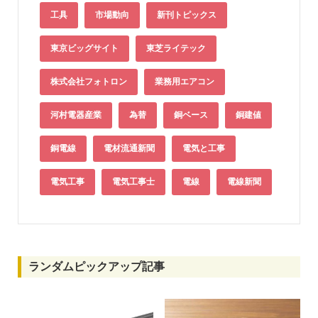
工具
市場動向
新刊トピックス
東京ビッグサイト
東芝ライテック
株式会社フォトロン
業務用エアコン
河村電器産業
為替
銅ベース
銅建値
銅電線
電材流通新聞
電気と工事
電気工事
電気工事士
電線
電線新聞
ランダムピックアップ記事