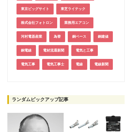
東京ビッグサイト
東芝ライテック
株式会社フォトロン
業務用エアコン
河村電器産業
為替
銅ベース
銅建値
銅電線
電材流通新聞
電気と工事
電気工事
電気工事士
電線
電線新聞
ランダムピックアップ記事