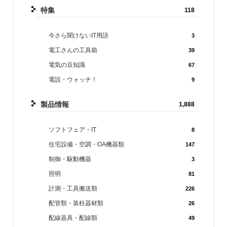
特集
118
今さら聞けないIT用語
3
電工さんの工具箱
39
電気の豆知識
67
電設・ウォッチ！
9
製品情報
1,888
ソフトフェア・IT
8
住宅設備・空調・OA機器類
147
制御・駆動機器
3
照明
81
計測・工具搬送類
226
配管類・装柱器材類
26
配線器具・配線類
49