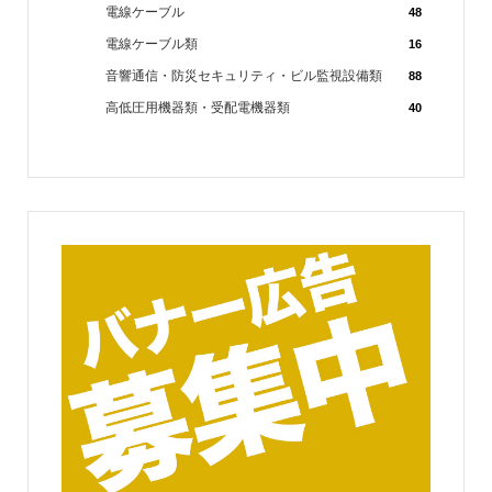
電線ケーブル
48
電線ケーブル類
16
音響通信・防災セキュリティ・ビル監視設備類
88
高低圧用機器類・受配電機器類
40