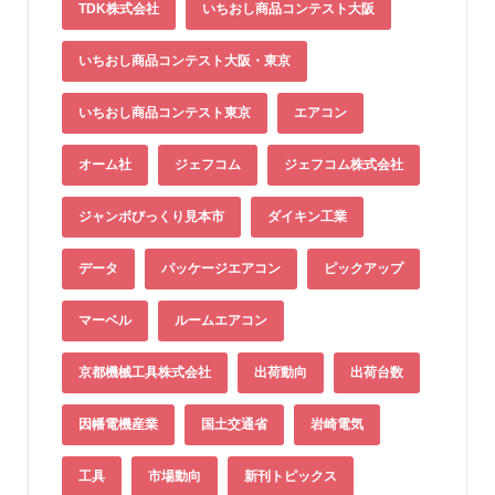
TDK株式会社
いちおし商品コンテスト大阪
いちおし商品コンテスト大阪・東京
いちおし商品コンテスト東京
エアコン
オーム社
ジェフコム
ジェフコム株式会社
ジャンボびっくり見本市
ダイキン工業
データ
パッケージエアコン
ピックアップ
マーベル
ルームエアコン
京都機械工具株式会社
出荷動向
出荷台数
因幡電機産業
国土交通省
岩崎電気
工具
市場動向
新刊トピックス