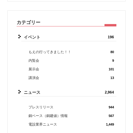
カテゴリー
イベント
196
もえの行ってきました！！
80
内覧会
9
展示会
101
講演会
13
ニュース
2,964
プレスリリース
944
銅ベース（銅建値）情報
567
電設業界ニュース
1,449