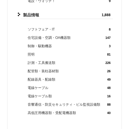
電設・ウォッチ！
9
製品情報
1,888
ソフトフェア・IT
8
住宅設備・空調・OA機器類
147
制御・駆動機器
3
照明
81
計測・工具搬送類
226
配管類・装柱器材類
26
配線器具・配線類
49
電線ケーブル
48
電線ケーブル類
16
音響通信・防災セキュリティ・ビル監視設備類
88
高低圧用機器類・受配電機器類
40