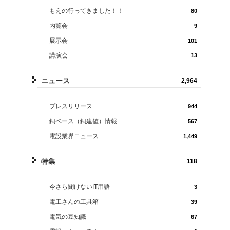
もえの行ってきました！！
80
内覧会
9
展示会
101
講演会
13
ニュース
2,964
プレスリリース
944
銅ベース（銅建値）情報
567
電設業界ニュース
1,449
特集
118
今さら聞けないIT用語
3
電工さんの工具箱
39
電気の豆知識
67