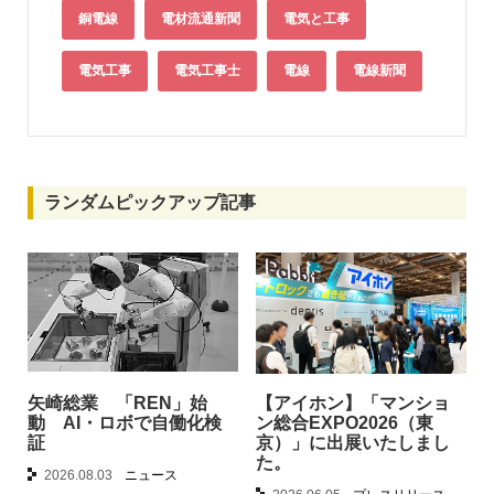
銅電線
電材流通新聞
電気と工事
電気工事
電気工事士
電線
電線新聞
ランダムピックアップ記事
矢崎総業 「REN」始
【アイホン】「マンショ
動 AI・ロボで自働化検
ン総合EXPO2026（東
証
京）」に出展いたしまし
た。
2026.08.03
ニュース