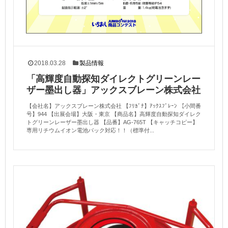
2018.03.28
製品情報
「高輝度自動探知ダイレクトグリーンレー
ザー墨出し器」アックスブレーン株式会社
【会社名】アックスブレーン株式会社 【ﾌﾘｶﾞﾅ】ｱｯｸｽﾌﾞﾚｰﾝ 【小間番
号】944 【出展会場】大阪・東京 【商品名】高輝度自動探知ダイレク
トグリーンレーザー墨出し器 【品番】AG-765T 【キャッチコピー】
専用リチウムイオン電池パック対応！！（標準付...