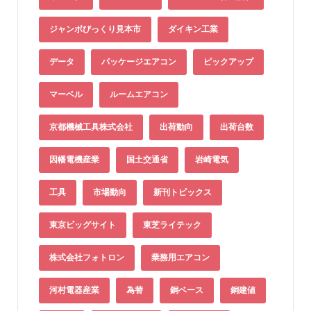
ジャンボびっくり見本市
ダイキン工業
データ
パッケージエアコン
ピックアップ
マーベル
ルームエアコン
京都機械工具株式会社
出荷動向
出荷台数
因幡電機産業
国土交通省
岩崎電気
工具
市場動向
新刊トピックス
東京ビッグサイト
東芝ライテック
株式会社フォトロン
業務用エアコン
河村電器産業
為替
銅ベース
銅建値