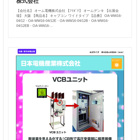
株式会社
【会社名】 オーム電機株式会社 【ﾌﾘｶﾞﾅ】 オームデンキ 【出展会
場】 大阪 【商品名】 キャプコン ワイドタイプ 【品番】 OA-WW16-
04/12・OA-WW16-04/12E・OA-WW16-04/12B・OA-WW16-
04/12EB・OA-WW16-...