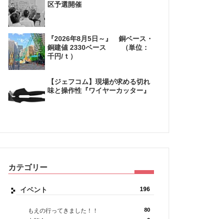
区予選開催
『2026年8月5日～』 銅ベース・
銅建値 2330ベース （単位：
千円/ｔ）
【ジェフコム】現場が求める切れ
味と操作性『ワイヤーカッター』
カテゴリー
イベント
196
80
もえの行ってきました！！