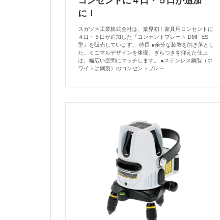
コンセントに４口・５口が追加
に！
スガツネ工業株式会社は、業界初！家具用コンセントに
４口・５口が追加した『コンセントプレート DMF-ES
型』を販売しています。 特長 ●余分な装飾を削ぎ落とし
た、ミニマルデザインを体現。ぎらつきを抑えた仕上
は、幅広い空間にマッチします。 ●ステンレス鋼製（ホ
ワイトは鋼製）のコンセントプレー...