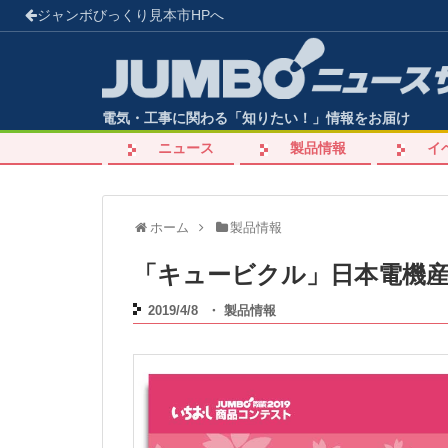
ジャンボびっくり見本市
HPへ
電気・工事に関わる「知りたい！」情報をお届け
ニュース
製品情報
イ
ホーム
製品情報
「キュービクル」日本電機
2019/4/8
・
製品情報