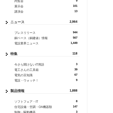
9
内覧会
101
展示会
13
講演会
ニュース
2,964
944
プレスリリース
567
銅ベース（銅建値）情報
1,449
電設業界ニュース
特集
118
3
今さら聞けないIT用語
39
電工さんの工具箱
67
電気の豆知識
9
電設・ウォッチ！
製品情報
1,888
8
ソフトフェア・IT
147
住宅設備・空調・OA機器類
3
制御・駆動機器