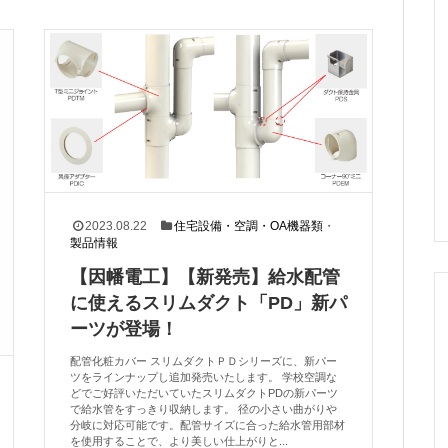
2023.08.22
住宅設備・空調・OA機器類
・
製品情報
【因幡電工】【新発売】給水配管
に使えるスリムダクト「PD」新パ
ーツが登場！
配管化粧カバー スリムダクトＰＤシリーズに、新パー
ツをラインナップし追加発売いたします。 学校空調な
どでご好評いただいていたスリムダクトPDの新パーツ
で給水管をすっきり収納します。 径の小さい曲がりや
分岐に対応可能です。配管サイズに合った給水管用部材
を使用することで、より美しい仕上がりと...