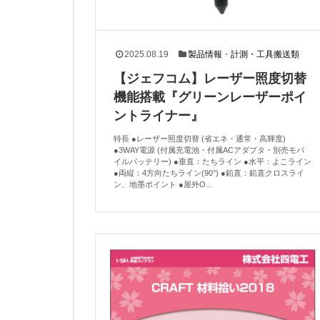
2025.08.19
製品情報
・
計測・工具搬送類
【ジェフコム】レーザー照度切替
機能搭載『グリーンレーザーポイ
ントライナー』
特長 ●レーザー照度切替 (省エネ・通常・高輝度)
●3WAY電源 (付属充電池・付属ACアダプタ・別売モバ
イルバッテリー) ●垂直：たちライン ●水平：よこライン
●両縦：4方向たちライン(90°) ●鉛直：鉛直クロスライ
ン、地墨ポイント ●屋外O...