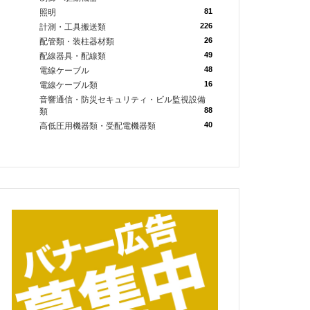
81
照明
226
計測・工具搬送類
26
配管類・装柱器材類
49
配線器具・配線類
48
電線ケーブル
16
電線ケーブル類
音響通信・防災セキュリティ・ビル監視設備
88
類
40
高低圧用機器類・受配電機器類