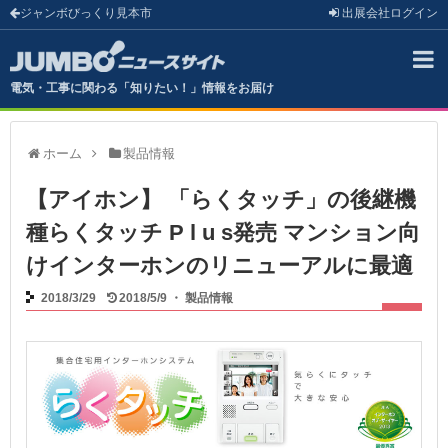
ジャンボびっくり見本市
出展会社
ログイン
電気・工事に関わる「知りたい！」情報をお届け
ホーム
製品情報
【アイホン】 「らくタッチ」の後継機
種らくタッチ P l u s発売 マンション向
けインターホンのリニューアルに最適
2018/3/29
2018/5/9
・
製品情報