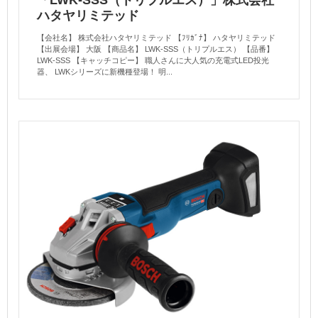
ハタヤリミテッド
【会社名】 株式会社ハタヤリミテッド 【ﾌﾘｶﾞﾅ】 ハタヤリミテッド
【出展会場】 大阪 【商品名】 LWK-SSS（トリプルエス） 【品番】
LWK-SSS 【キャッチコピー】 職人さんに大人気の充電式LED投光
器、 LWKシリーズに新機種登場！ 明...