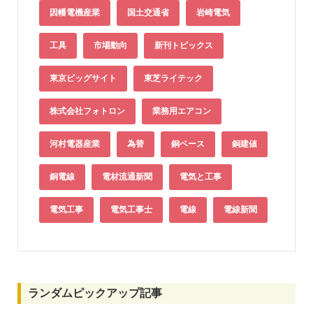
因幡電機産業
国土交通省
岩崎電気
工具
市場動向
新刊トピックス
東京ビッグサイト
東芝ライテック
株式会社フォトロン
業務用エアコン
河村電器産業
為替
銅ベース
銅建値
銅電線
電材流通新聞
電気と工事
電気工事
電気工事士
電線
電線新聞
ランダムピックアップ記事