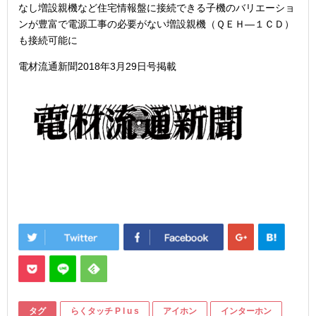
なし増設親機など住宅情報盤に接続できる子機のバリエーショ
ンが豊富で電源工事の必要がない増設親機（ＱＥＨ―１ＣＤ）
も接続可能に
電材流通新聞2018年3月29日号掲載
タグ
らくタッチ P l u s
アイホン
インターホン