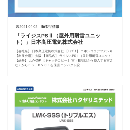
2021.04.02
製品情報
「ライジスPSⅡ（屋外用耐雷ユニッ
ト）」日本高圧電気株式会社
【会社名】 日本高圧電気株式会社 【ﾌﾘｶﾞﾅ】 ニホンコウアツデンキ
【出展会場】 大阪 【商品名】 ライジスPSⅡ（屋外用耐雷ユニット）
【品番】 LLA-05P 【キャッチコピー】 雷（接地線から侵入する雷含
む）からＰＳ、ＣＶＣＦを保護 コンパクト設...