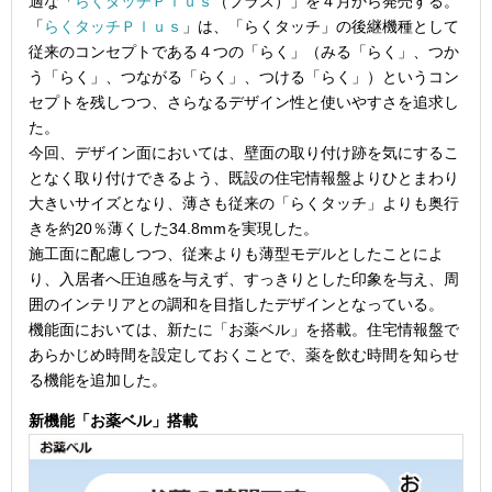
適な「
らくタッチＰｌｕｓ
（プラス）」を４月から発売する。
「
らくタッチＰｌｕｓ
」は、「らくタッチ」の後継機種として
従来のコンセプトである４つの「らく」（みる「らく」、つか
う「らく」、つながる「らく」、つける「らく」）というコン
セプトを残しつつ、さらなるデザイン性と使いやすさを追求し
た。
今回、デザイン面においては、壁面の取り付け跡を気にするこ
となく取り付けできるよう、既設の住宅情報盤よりひとまわり
大きいサイズとなり、薄さも従来の「らくタッチ」よりも奥行
きを約20％薄くした34.8mmを実現した。
施工面に配慮しつつ、従来よりも薄型モデルとしたことによ
り、入居者へ圧迫感を与えず、すっきりとした印象を与え、周
囲のインテリアとの調和を目指したデザインとなっている。
機能面においては、新たに「お薬ベル」を搭載。住宅情報盤で
あらかじめ時間を設定しておくことで、薬を飲む時間を知らせ
る機能を追加した。
新機能「お薬ベル」搭載