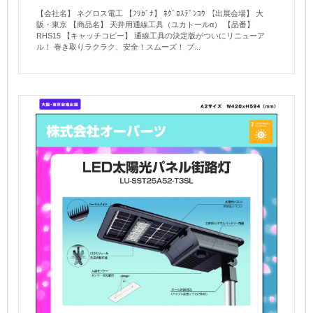
【会社名】 ネグロス電工 【ﾌﾘｶﾞﾅ】 ﾈｸﾞﾛｽﾃﾞﾝｺｳ 【出展会場】 大
阪・東京 【商品名】 天井用通線工具（ユカトールα） 【品番】
RHS15 【キャッチコピー】 通線工具の決定版がついにリニューア
ル！ 巻き取りラクラク、安全！スムーズ！ プ...