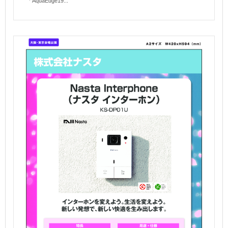
「AquaEdge19...