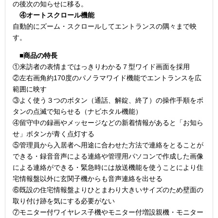
の後次の知らせに移る。
④オートスクロール機能
自動的にズーム・スクロールしてエントランスの隅々まで映
す。
■商品の特長
①来訪者の表情まではっきりわかる７型ワイド画面を採用
②左右画角約170度のパノラマワイド機能でエントランスを広
範囲に映す
③よく使う３つのボタン（通話、解錠、終了）の操作手順をボ
タンの点滅で知らせる（ナビホタル機能）
④留守中の録画やメッセージなどの新着情報があると「お知ら
せ」ボタンが青く点灯する
⑤管理員から入居者へ用途に合わせた方法で連絡をとることが
できる・録音音声による連絡や管理用パソコンで作成した画像
による連絡ができる・緊急時には放送機能を使うことにより住
宅情報盤以外に玄関子機からも音声連絡を出せる
⑥既設の住宅情報盤よりひとまわり大きいサイズのため壁面の
取り付け跡を気にする必要がない
⑦モニター付ワイヤレス子機やモニター付増設親機・モニター