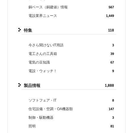
銅ベース（銅建値）情報
567
電設業界ニュース
1,449
特集
118
今さら聞けないIT用語
3
電工さんの工具箱
39
電気の豆知識
67
電設・ウォッチ！
9
製品情報
1,888
ソフトフェア・IT
8
住宅設備・空調・OA機器類
147
制御・駆動機器
3
照明
81