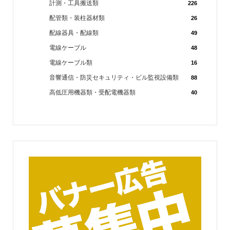
計測・工具搬送類
226
配管類・装柱器材類
26
配線器具・配線類
49
電線ケーブル
48
電線ケーブル類
16
音響通信・防災セキュリティ・ビル監視設備類
88
高低圧用機器類・受配電機器類
40