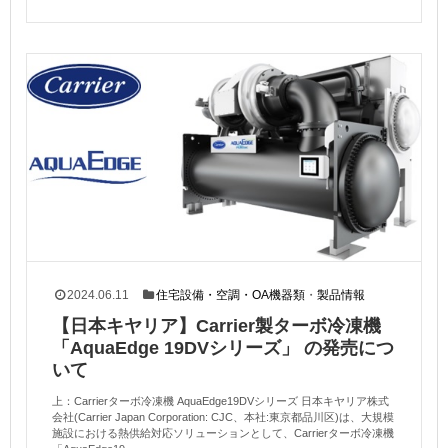
2024.06.11
住宅設備・空調・OA機器類
・
製品情報
【日本キヤリア】Carrier製ターボ冷凍機
「AquaEdge 19DVシリーズ」 の発売につ
いて
上：Carrierターボ冷凍機 AquaEdge19DVシリーズ 日本キヤリア株式
会社(Carrier Japan Corporation: CJC、本社:東京都品川区)は、大規模
施設における熱供給対応ソリューションとして、Carrierターボ冷凍機