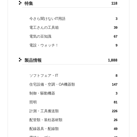
特集
118
今さら聞けないIT用語
3
電工さんの工具箱
39
電気の豆知識
67
電設・ウォッチ！
9
製品情報
1,888
ソフトフェア・IT
8
住宅設備・空調・OA機器類
147
制御・駆動機器
3
照明
81
計測・工具搬送類
226
配管類・装柱器材類
26
配線器具・配線類
49