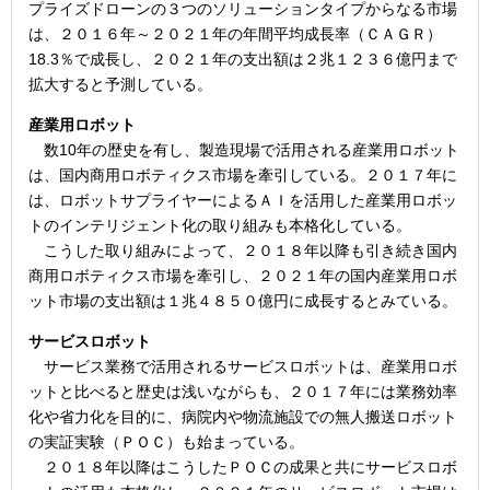
プライズドローンの３つのソリューションタイプからなる市場
は、２０１６年～２０２１年の年間平均成長率（ＣＡＧＲ）
18.3％で成長し、２０２１年の支出額は２兆１２３６億円まで
拡大すると予測している。
産業用ロボット
数10年の歴史を有し、製造現場で活用される産業用ロボット
は、国内商用ロボティクス市場を牽引している。２０１７年に
は、ロボットサプライヤーによるＡＩを活用した産業用ロボッ
トのインテリジェント化の取り組みも本格化している。
こうした取り組みによって、２０１８年以降も引き続き国内
商用ロボティクス市場を牽引し、２０２１年の国内産業用ロボ
ット市場の支出額は１兆４８５０億円に成長するとみている。
サービスロボット
サービス業務で活用されるサービスロボットは、産業用ロボ
ットと比べると歴史は浅いながらも、２０１７年には業務効率
化や省力化を目的に、病院内や物流施設での無人搬送ロボット
の実証実験（ＰＯＣ）も始まっている。
２０１８年以降はこうしたＰＯＣの成果と共にサービスロボ