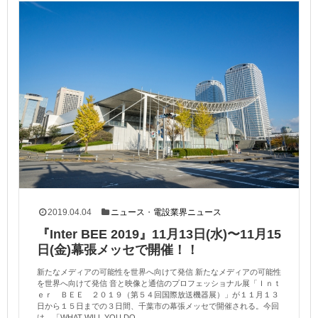
2019.04.04
ニュース
・
電設業界ニュース
『Inter BEE 2019』11月13日(水)〜11月15
日(金)幕張メッセで開催！！
新たなメディアの可能性を世界へ向けて発信 新たなメディアの可能性
を世界へ向けて発信 音と映像と通信のプロフェッショナル展「Ｉｎｔ
ｅｒ ＢＥＥ ２０１９（第５４回国際放送機器展）」が１１月１３
日から１５日までの３日間、千葉市の幕張メッセで開催される。今回
は、「WHAT WILL YOU DO ...