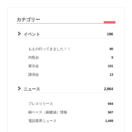
カテゴリー
イベント
196
もえの行ってきました！！
80
内覧会
9
展示会
101
講演会
13
ニュース
2,964
プレスリリース
944
銅ベース（銅建値）情報
567
電設業界ニュース
1,449