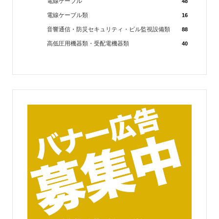
電線ケーブル
48
電線ケーブル類
16
音響通信・防災セキュリティ・ビル監視設備類
88
高低圧用機器類・受配電機器類
40