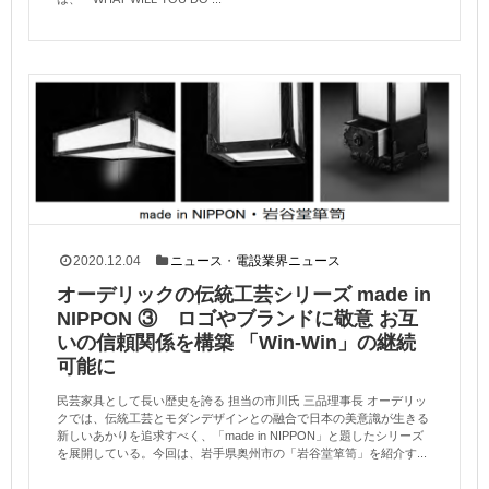
2020.12.04
ニュース
・
電設業界ニュース
オーデリックの伝統工芸シリーズ made in
NIPPON ③ ロゴやブランドに敬意 お互
いの信頼関係を構築 「Win-Win」の継続
可能に
民芸家具として長い歴史を誇る 担当の市川氏 三品理事長 オーデリッ
クでは、伝統工芸とモダンデザインとの融合で日本の美意識が生きる
新しいあかりを追求すべく、「made in NIPPON」と題したシリーズ
を展開している。今回は、岩手県奥州市の「岩谷堂箪笥」を紹介す...