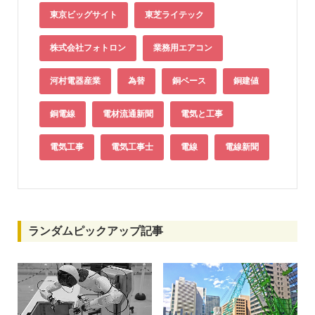
東京ビッグサイト
東芝ライテック
株式会社フォトロン
業務用エアコン
河村電器産業
為替
銅ベース
銅建値
銅電線
電材流通新聞
電気と工事
電気工事
電気工事士
電線
電線新聞
ランダムピックアップ記事