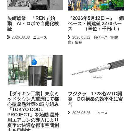
矢崎総業 「REN」始
『2026年5月12日～』 銅
動 AI・ロボで自働化検
ベース・銅建値 2270ベー
証
ス （単位：千円/ｔ）
2026.08.03
ニュース
2026.05.12
銅ベース（銅建
値）情報
【ダイキン工業】東京ミ
フジクラ 1728心WTC開
ッドタウン八重洲にて都
発 DCI構築の効率化に寄
心型暑熱対策の取り組み
与
「TOKYO COOL
2026.05.26
ニュース
PROJECT」を始動 屋外
用エアコンの導入により
夏季の快適な都市空間創
出を目指す