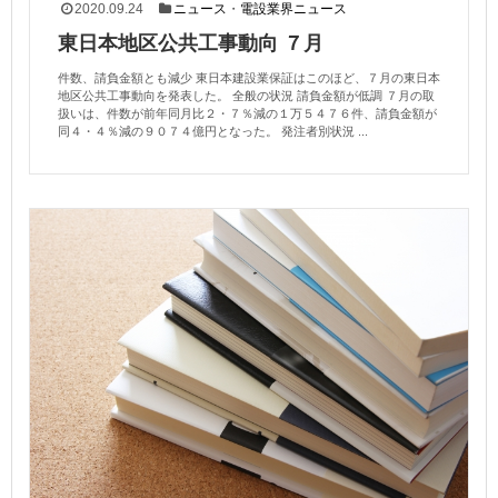
2020.09.24
ニュース
・
電設業界ニュース
東日本地区公共工事動向 ７月
件数、請負金額とも減少 東日本建設業保証はこのほど、７月の東日本
地区公共工事動向を発表した。 全般の状況 請負金額が低調 ７月の取
扱いは、件数が前年同月比２・７％減の１万５４７６件、請負金額が
同４・４％減の９０７４億円となった。 発注者別状況 ...