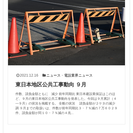
2021.12.16
ニュース
・
電設業界ニュース
東日本地区公共工事動向 ９月
件数、請負金額ともに 減少 前年同期比 東日本建設業保証はこのほ
ど、９月の東日本地区公共工事動向を発表した。今回は９月累計（４
—９月）の状況を掲載する。 全般の状況 請負金額が２ケタの減少
調 ９月までの取扱いは、件数が前年同期比３・７％減の７万６０２９
件、請負金額が同１０・７％減の４兆...