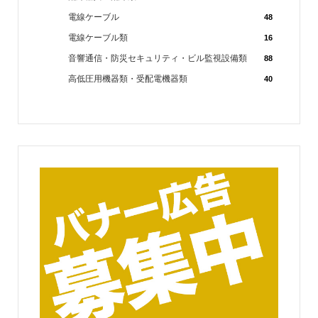
電線ケーブル
48
電線ケーブル類
16
音響通信・防災セキュリティ・ビル監視設備類
88
高低圧用機器類・受配電機器類
40