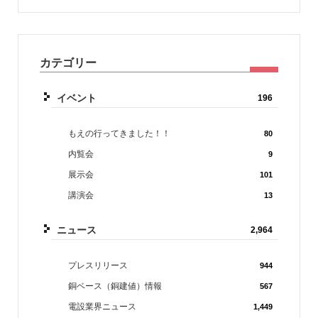
カテゴリー
イベント
196
もえの行ってきました！！
80
内覧会
9
展示会
101
講演会
13
ニュース
2,964
プレスリリース
944
銅ベース（銅建値）情報
567
電設業界ニュース
1,449