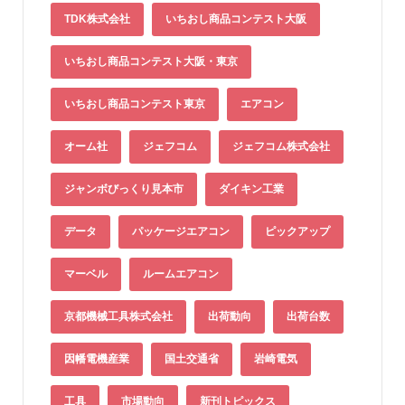
TDK株式会社
いちおし商品コンテスト大阪
いちおし商品コンテスト大阪・東京
いちおし商品コンテスト東京
エアコン
オーム社
ジェフコム
ジェフコム株式会社
ジャンボびっくり見本市
ダイキン工業
データ
パッケージエアコン
ピックアップ
マーベル
ルームエアコン
京都機械工具株式会社
出荷動向
出荷台数
因幡電機産業
国土交通省
岩崎電気
工具
市場動向
新刊トピックス