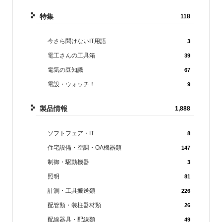
特集
118
今さら聞けないIT用語
3
電工さんの工具箱
39
電気の豆知識
67
電設・ウォッチ！
9
製品情報
1,888
ソフトフェア・IT
8
住宅設備・空調・OA機器類
147
制御・駆動機器
3
照明
81
計測・工具搬送類
226
配管類・装柱器材類
26
配線器具・配線類
49