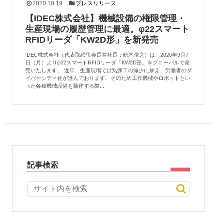
2020.10.19
プレスリリース
【IDEC株式会社】機械設備の権限管理・
生産現場の履歴管理に最適。φ22スマート
RFIDリーダ「KW2D形」を新発売
IDEC株式会社（代表取締役会長兼社長：舩木俊之）は、2020年9月7
日（月）よりφ22スマートRFIDリーダ「KW2D形」をグローバルで発
売いたします。 近年、生産現場では熟練工の減少に加え、労働者のダ
イバーシティ化が進んでおります。そのため工作機械やロボットとい
った各種機械設備を操作する際...
記事検索