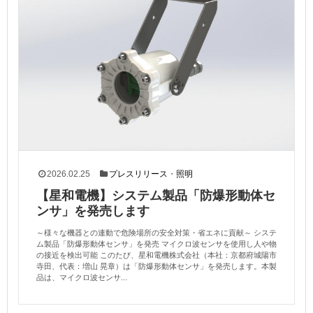
2026.02.25
プレスリリース
・
照明
【星和電機】システム製品「防爆形動体セ
ンサ」を発売します
～様々な機器との連動で危険場所の安全対策・省エネに貢献～ システ
ム製品「防爆形動体センサ」を発売 マイクロ波センサを使用し人や物
の接近を検出可能 このたび、星和電機株式会社（本社：京都府城陽市
寺田、代表：増山 晃章）は「防爆形動体センサ」を発売します。本製
品は、マイクロ波センサ...