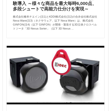
験導入 ～様々な商品を最大毎時6,000点、
多段シュートで高能力仕分けを実現～
株式会社椿本チエイン(注1)とKDDI株式会社(注2)の合弁会社株式会社
Nexa Ware(注3)（ネクサウェア、以下 Nexa Ware）は、株式会社
GINFON(注4)（以下 GINFON）が開発・製造する3D立体クロスベル
トソータ「3D Nexus Sorter」（以下 3D Nexus ...