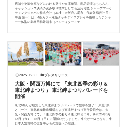
店舗や物流倉庫などにおける発注や在庫確認、商品管理はもちろん、
キャッシュレス決済の読み取り端末としても活用可能 シャープマーケ
ティングジャパン株式会社（本社：大阪府八尾市、代表取締役社長：
中山 藤一）は、4型カラー液晶タッチディスプレイを搭載したテンキ
ー一体型の業務用携帯端末（ハンディターミナ...
2025.06.30
プレスリリース
大阪・関西万博にて 「東北四季の彩り＆
東北絆まつり」 東北絆まつりパレードを
開催
東北6祭りが結集した東北絆まつりパレードで観客を魅了！ 東北6県
と（一社）東北観光推進機構および東北絆まつり実行委員会は、大
阪・関西万博にて、「東北四季の彩り＆東北絆まつり」を2025年6月
13日（金）～15日（日）に開催いたしました。東北が一体となり、東
日本大震災時の世界中からの支援への感謝...