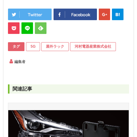
タグ
5G
屋外ラック
河村電器産業株式会社
編集者
関連記事