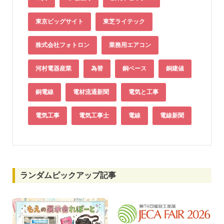
東京ビッグサイト
東芝ライテック
株式会社フォトロン
業務用エアコン
河村電器産業
為替
銅ベース
銅建値
銅電線
電材流通新聞
電気と工事
電気工事
電気工事士
電線
電線新聞
ランダムピックアップ記事