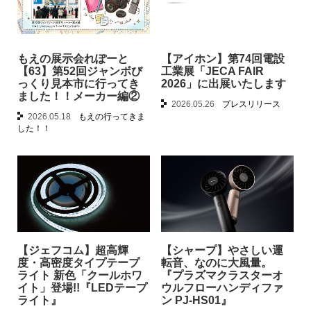
もえの展示会れぽーと
【アイホン】第74回電設
【63】第52回ジャンボび
工業展「JECA FAIR
っくり見本市に行ってき
2026」に出展いたします
ました！！メーカー編②
2026.05.26
プレスリリース
2026.05.18
もえの行ってきま
した！！
【ジェフコム】超高輝
【シャープ】やさしい運
度・高密度タイプテープ
転音、なのに大風量。
ライト 新色「クールホワ
『プラズマクラスターオ
イト」登場!!『LEDテープ
ウルフローハンディファ
ライト』
ン PJ-HS01』