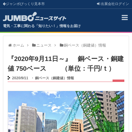
ジャンボびっくり見本市
出展会社
ログイン
電気・工事に関わる「知りたい！」情報をお届け
ホーム
ニュース
銅ベース（銅建値）情報
『2020年9月11日～』 銅ベース・銅建
値 750ベース （単位：千円/ｔ）
2020/9/11
・
銅ベース（銅建値）情報