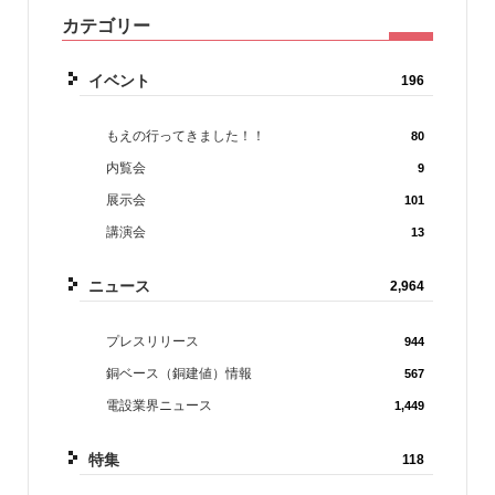
カテゴリー
イベント
196
もえの行ってきました！！
80
内覧会
9
展示会
101
講演会
13
ニュース
2,964
プレスリリース
944
銅ベース（銅建値）情報
567
電設業界ニュース
1,449
特集
118