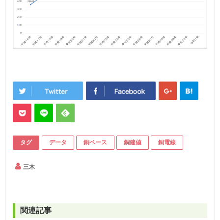
タグ
データ
銅ベース
銅建値
銅電線
三木
関連記事