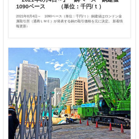
1090ベース （単位：千円/ｔ）
2021年8月4日～ 1090ベース（単位：千円/ｔ） 銅建値はロンドン金
属取引所（通商ＬＭＥ）が発表する銅の取引価格を元に決定。 新着情
報更新↓