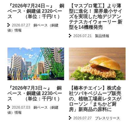
『2026年7月24日～』 銅
【マスプロ電工】より薄
ベース・銅建値 2320ベー
型に進化！ 業界最小サイ
ス （単位：千円/ｔ）
ズを実現した地デジアン
テナスカイウォーリー 新
2026.07.27
銅ベース（銅建
型を14機種発売
値）情報
2026.07.21
製品情報
『2026年7月3日～』 銅
【椿本チエイン】株式会
ベース・銅建値 2230ベー
社ツバキベジムーブ販売
ス （単位：千円/ｔ）
の、植物工場産レタスが
ローソン「まちかど厨
2026.07.03
銅ベース（銅建
房」新商品の原料に
値）情報
2026.07.27
プレスリリース