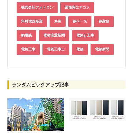
株式会社フォトロン
業務用エアコン
河村電器産業
為替
銅ベース
銅建値
銅電線
電材流通新聞
電気と工事
電気工事
電気工事士
電線
電線新聞
ランダムピックアップ記事