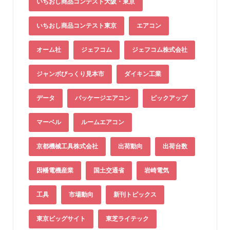
いちおし商品コンテスト大阪・東京
いちおし商品コンテスト東京
エアコン
オーム社
ジェフコム
ジェフコム株式会社
ジャンボびっくり見本市
ダイキン工業
データ
パッケージエアコン
ピックアップ
マーベル
ルームエアコン
京都機械工具株式会社
出荷動向
出荷台数
因幡電機産業
国土交通省
岩崎電気
工具
市場動向
新刊トピックス
東京ビッグサイト
東芝ライテック