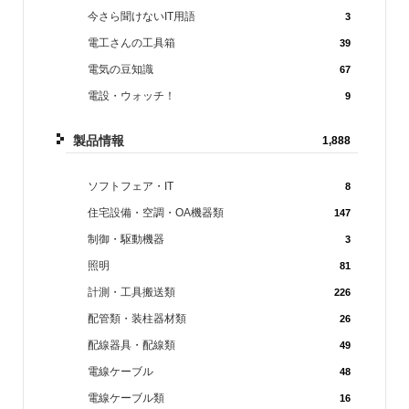
今さら聞けないIT用語
3
電工さんの工具箱
39
電気の豆知識
67
電設・ウォッチ！
9
製品情報
1,888
ソフトフェア・IT
8
住宅設備・空調・OA機器類
147
制御・駆動機器
3
照明
81
計測・工具搬送類
226
配管類・装柱器材類
26
配線器具・配線類
49
電線ケーブル
48
電線ケーブル類
16