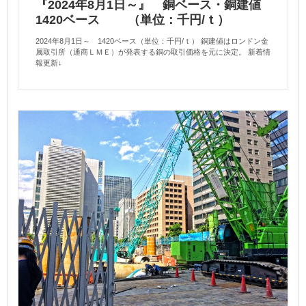
『2024年8月1日～』 銅ベース・銅建値
1420ベース （単位：千円/ｔ）
2024年8月1日～ 1420ベース（単位：千円/ｔ） 銅建値はロンドン金
属取引所（通商ＬＭＥ）が発表する銅の取引価格を元に決定。 新着情
報更新↓