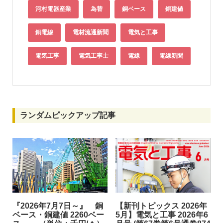
河村電器産業
為替
銅ベース
銅建値
銅電線
電材流通新聞
電気と工事
電気工事
電気工事士
電線
電線新聞
ランダムピックアップ記事
『2026年7月7日～』 銅
【新刊トピックス 2026年
ベース・銅建値 2260ベー
5月】電気と工事 2026年6