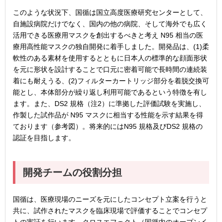
このような状況下、国循は国立高度医療研究センターとして、
自施設病院だけでなく、国内の他の病院、そして海外でも広く
活用できる医療用マスクを創出するべきと考え N95 相当の医
療用高性能マスクの独自開発に着手しました。開発品は、(1)柔
軟性のある素材を使用するとともに日本人の標準的な顔面形状
を元に形状を設計することで口元に密着可能で長時間の連続装
着にも耐えうる、(2)フィルターカートリッジ部分を着脱交換可
能とし、本体部分が繰り返し利用可能であるという特徴を有し
ます。また、DS2 規格（注2）に準拠した評価試験を実施し、
作製した試作品が N95 マスクに相当する性能を示す結果を得
ております（参考図）。将来的にはN95 規格及びDS2 規格の
認証を目指します。
開発チームの役割分担
国循は、医療現場のニーズを元にしたコンセプト立案を行うと
共に、試作されたマスクを臨床現場で評価することでコンセプ