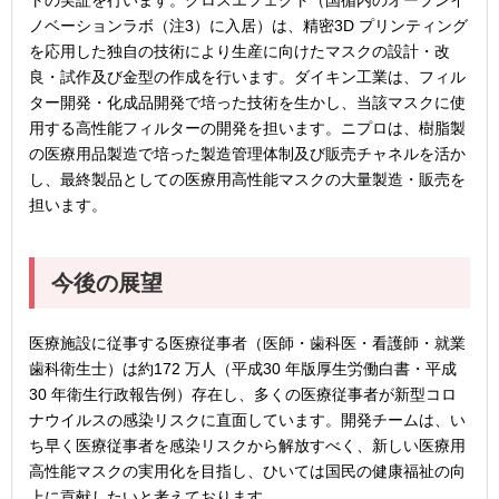
トの実証を行います。クロスエフェクト（国循内のオープンイ
ノベーションラボ（注3）に入居）は、精密3D プリンティング
を応用した独自の技術により生産に向けたマスクの設計・改
良・試作及び金型の作成を行います。ダイキン工業は、フィル
ター開発・化成品開発で培った技術を生かし、当該マスクに使
用する高性能フィルターの開発を担います。ニプロは、樹脂製
の医療用品製造で培った製造管理体制及び販売チャネルを活か
し、最終製品としての医療用高性能マスクの大量製造・販売を
担います。
今後の展望
医療施設に従事する医療従事者（医師・歯科医・看護師・就業
歯科衛生士）は約172 万人（平成30 年版厚生労働白書・平成
30 年衛生行政報告例）存在し、多くの医療従事者が新型コロ
ナウイルスの感染リスクに直面しています。開発チームは、い
ち早く医療従事者を感染リスクから解放すべく、新しい医療用
高性能マスクの実用化を目指し、ひいては国民の健康福祉の向
上に貢献したいと考えております。