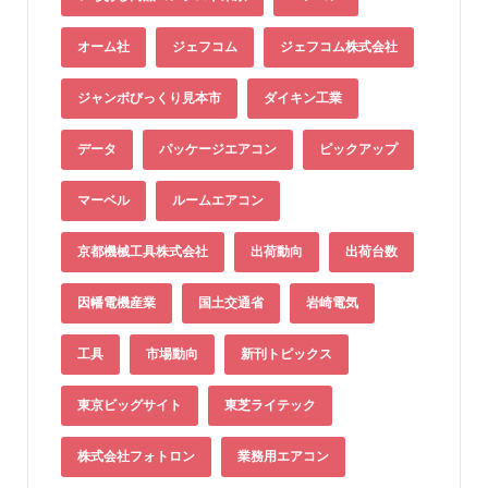
オーム社
ジェフコム
ジェフコム株式会社
ジャンボびっくり見本市
ダイキン工業
データ
パッケージエアコン
ピックアップ
マーベル
ルームエアコン
京都機械工具株式会社
出荷動向
出荷台数
因幡電機産業
国土交通省
岩崎電気
工具
市場動向
新刊トピックス
東京ビッグサイト
東芝ライテック
株式会社フォトロン
業務用エアコン