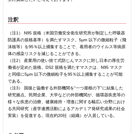
注釈
（注1） N95 規格（米国労働安全衛生研究所が制定した呼吸器
防護具の規格基準）を満たすマスク。5μm 以下の微細粒子（飛
沫核等）を95％以上捕集することで、着用者のウイルス等病原
体の感染リスクを減じることができる。
（注2） 産業用の使い捨て式防じんマスクに対し日本の厚生労
働省が定めた規格。DS2 規格を満たすマスクは、N95 マスク
と同様に5μm 以下の微細粒子を95％以上捕集することが可能
である。
（注3） 国循と協働する外部機関を“一つ屋根の下”に結集した
研究拠点。民間企業、大学などの外部機関が、循環器疾患等の
様々な疾患の治療、健康維持・増進に関する幅広い分野におけ
る共同研究（産学連携活動によるアカデミア発研究成果の社会
実装）を促進する。現在約20社（組織）が入居している。