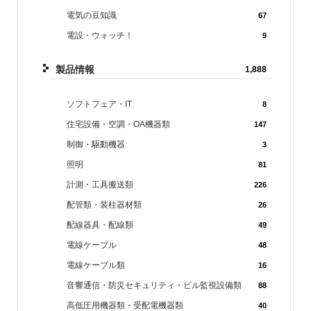
電気の豆知識
67
電設・ウォッチ！
9
製品情報
1,888
ソフトフェア・IT
8
住宅設備・空調・OA機器類
147
制御・駆動機器
3
照明
81
計測・工具搬送類
226
配管類・装柱器材類
26
配線器具・配線類
49
電線ケーブル
48
電線ケーブル類
16
音響通信・防災セキュリティ・ビル監視設備類
88
高低圧用機器類・受配電機器類
40