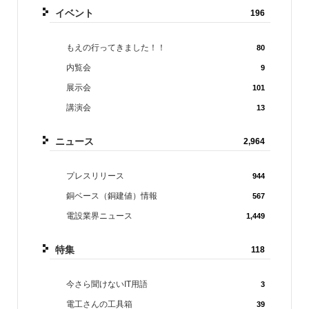
イベント
196
もえの行ってきました！！
80
内覧会
9
展示会
101
講演会
13
ニュース
2,964
プレスリリース
944
銅ベース（銅建値）情報
567
電設業界ニュース
1,449
特集
118
今さら聞けないIT用語
3
電工さんの工具箱
39