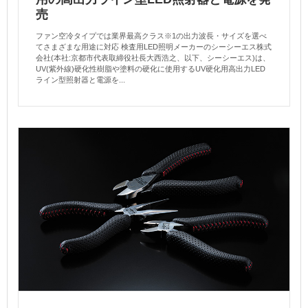
売
ファン空冷タイプでは業界最高クラス※1の出力波長・サイズを選べ
てさまざまな用途に対応 検査用LED照明メーカーのシーシーエス株式
会社(本社:京都市代表取締役社長大西浩之、以下、シーシーエス)は、
UV(紫外線)硬化性樹脂や塗料の硬化に使用するUV硬化用高出力LED
ライン型照射器と電源を...