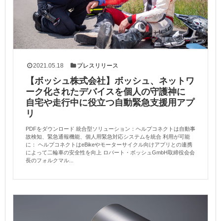
2021.05.18
プレスリリース
【ボッシュ株式会社】ボッシュ、ネットワ
ーク化されたデバイスを個人の守護神に
自宅や走行中に役立つ自動緊急支援用アプ
リ
PDFをダウンロード 統合型ソリューション：ヘルプコネクトは自動事
故検知、緊急通報機能、個人用緊急対応システムを統合 利用が可能
に： ヘルプコネクトはeBikeやモーターサイクル向けアプリとの連携
によって二輪車の安全性を向上 ロバート・ボッシュGmbH取締役会会
長のフォルクマル...