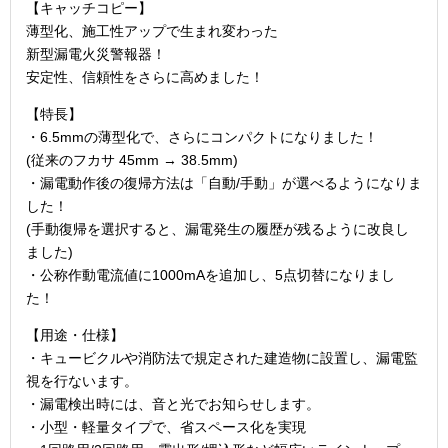
【キャッチコピー】
薄型化、施工性アップで生まれ変わった
新型漏電火災警報器！
安定性、信頼性をさらに高めました！
【特長】
・6.5mmの薄型化で、さらにコンパクトになりました！
(従来のフカサ 45mm → 38.5mm)
・漏電動作後の復帰方法は「自動/手動」が選べるようになりま
した！
(手動復帰を選択すると、漏電発生の履歴が残るように改良し
ました)
・公称作動電流値に1000mAを追加し、5点切替になりまし
た！
【用途・仕様】
・キュービクルや消防法で規定された建造物に設置し、漏電監
視を行ないます。
・漏電検出時には、音と光でお知らせします。
・小型・軽量タイプで、省スペース化を実現