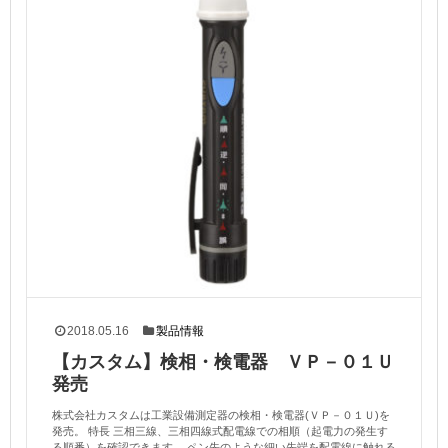
2018.05.16
製品情報
【カスタム】検相・検電器 ＶＰ－０１Ｕ
発売
株式会社カスタムは工業設備測定器の検相・検電器(ＶＰ－０１Ｕ)を
発売。 特長 三相三線、三相四線式配電線での相順（起電力の発生す
る順番）を確認できます。 ペン先のような細い先端を配電線に触れる