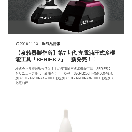
2018.11.13
製品情報
【泉精器製作所】第7世代 充電油圧式多機
能⼯具「SERIES 7」 新発売！！
株式会社泉精器製作所は主⼒の充電油圧式多機能⼯具「SERIES 7」
をリニューアルし、新発売！！（型番：S7G-M250H<459,000円(税
別)>,S7G-M250R<357,000円(税別)>,S7G-M200R<345,000円(税別)>)
充電油圧...