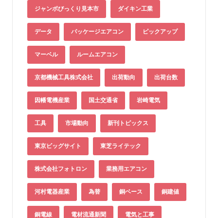
ジャンボびっくり見本市
ダイキン工業
データ
パッケージエアコン
ピックアップ
マーベル
ルームエアコン
京都機械工具株式会社
出荷動向
出荷台数
因幡電機産業
国土交通省
岩崎電気
工具
市場動向
新刊トピックス
東京ビッグサイト
東芝ライテック
株式会社フォトロン
業務用エアコン
河村電器産業
為替
銅ベース
銅建値
銅電線
電材流通新聞
電気と工事