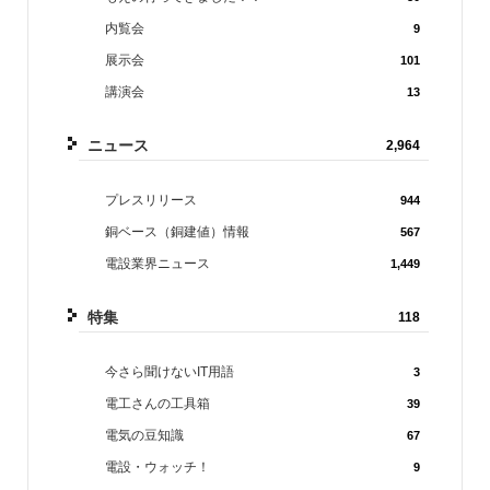
内覧会
9
展示会
101
講演会
13
ニュース
2,964
プレスリリース
944
銅ベース（銅建値）情報
567
電設業界ニュース
1,449
特集
118
今さら聞けないIT用語
3
電工さんの工具箱
39
電気の豆知識
67
電設・ウォッチ！
9