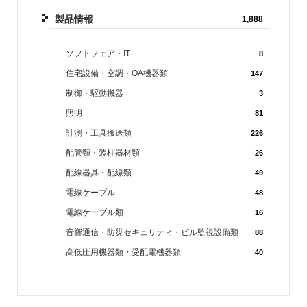
製品情報
1,888
ソフトフェア・IT
8
住宅設備・空調・OA機器類
147
制御・駆動機器
3
照明
81
計測・工具搬送類
226
配管類・装柱器材類
26
配線器具・配線類
49
電線ケーブル
48
電線ケーブル類
16
音響通信・防災セキュリティ・ビル監視設備類
88
高低圧用機器類・受配電機器類
40