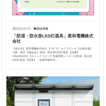
2022.04.23
製品情報
「防湿・防水形LED灯器具」星和電機株式
会社
【会社名】 星和電機株式会社 【ﾌﾘｶﾞﾅ】 セイワデンキ 【出展会場】
大阪・東京 【商品名】 防湿・防水形LED灯器具 【品番】
LYAA2501001 【キャッチコピー】 防爆照明メーカーの防湿・防水形
LED灯器具 【特長】 ・保護等級IP55...