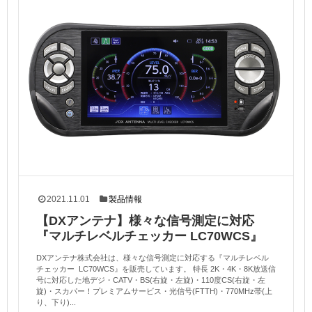
2021.11.01
製品情報
【DXアンテナ】様々な信号測定に対応
『マルチレベルチェッカー LC70WCS』
DXアンテナ株式会社は、様々な信号測定に対応する『マルチレベル
チェッカー LC70WCS』を販売しています。 特長 2K・4K・8K放送信
号に対応した地デジ・CATV・BS(右旋・左旋)・110度CS(右旋・左
旋)・スカパー！プレミアムサービス・光信号(FTTH)・770MHz帯(上
り、下り)...