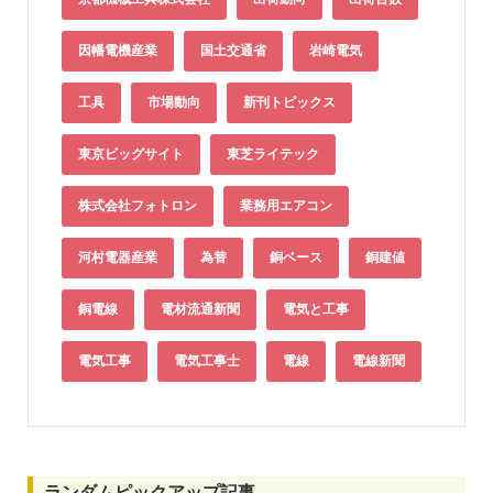
因幡電機産業
国土交通省
岩崎電気
工具
市場動向
新刊トピックス
東京ビッグサイト
東芝ライテック
株式会社フォトロン
業務用エアコン
河村電器産業
為替
銅ベース
銅建値
銅電線
電材流通新聞
電気と工事
電気工事
電気工事士
電線
電線新聞
ランダムピックアップ記事