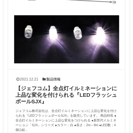
2021.12.21
製品情報
【ジェフコム】全点灯イルミネーションに
上品な変化を付けられる『LEDフラッシュ
ボールSJX』
ジェフコム株式会社は、全点灯イルミネーションに上品な変化を付け
られる『LEDフラッシュボールSJX』を販売しています。 商品特長 ●
全点灯イルミネーションに上品な変化をつけられる ●新世代イルミネ
ーション「SJX」シリーズ ●カラー：白 ●長さ：2m～8m ●LED数：4
個(1組...