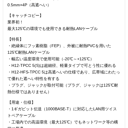
0.5mm×4P（高遮へい）
【キャッチコピー】
業界初！
最大125℃の環境でも使用できる耐熱LANケーブル
【特長】
・絶縁体にフッ素樹脂（FEP）、外被に耐熱PVCを用いた
125℃耐熱LANケーブル
・幅広い温度環境で使用可能（-20℃～+125℃）
・H12-TPCC 5(S)は超細径、軽量タイプで可とう性に優れる
・H12-HFS-TPCC 5は高遮へいの仕様であり、広帯域にわたっ
て優れた遮へい特性を有する
・プラグ、ジャックが取付可能（プラグ、ジャックは125℃耐
熱仕様ではありません）
【用途・仕様】
・1ギガビット伝送（1000BASE-T）に対応したLAN用ツイス
トペアケーブル
・工場内での高温環境（最大125℃）でもネットワーク等の構