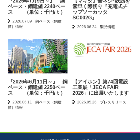
『2026年7月9日～』 銅
【マキタ】全ネジ･鉄筋を
ベース・銅建値 2240ベー
素早く際切り『充電式チ
ス （単位：千円/ｔ）
ップソーカッタ
SC002G』
2026.07.09
銅ベース（銅建
値）情報
2026.06.24
製品情報
『2026年6月11日～』 銅
【アイホン】第74回電設
ベース・銅建値 2250ベー
工業展「JECA FAIR
ス （単位：千円/ｔ）
2026」に出展いたします
2026.06.11
銅ベース（銅建
2026.05.26
プレスリリース
値）情報