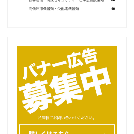
高低圧用機器類・受配電機器類
40