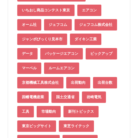
いちおし商品コンテスト東京
エアコン
オーム社
ジェフコム
ジェフコム株式会社
ジャンボびっくり見本市
ダイキン工業
データ
パッケージエアコン
ピックアップ
マーベル
ルームエアコン
京都機械工具株式会社
出荷動向
出荷台数
因幡電機産業
国土交通省
岩崎電気
工具
市場動向
新刊トピックス
東京ビッグサイト
東芝ライテック