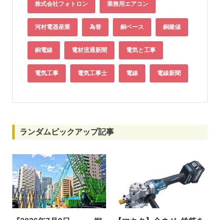
株式会社フォトロン
業務用エアコン
河村電器産業
為替
銅ベース
銅建値
銅電線
電材流通新聞
電気と工事
電気工事
電気工事士
電線
電線新聞
ランダムピックアップ記事