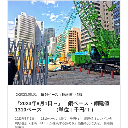
2023.08.01
銅ベース（銅建値）情報
『2023年8月1日～』 銅ベース・銅建値
1310ベース （単位：千円/ｔ）
2023年8月1日～ 1310ベース（単位：千円/ｔ） 銅建値はロンドン金
属取引所（通商ＬＭＥ）が発表する銅の取引価格を元に決定。 新着情
報更新↓