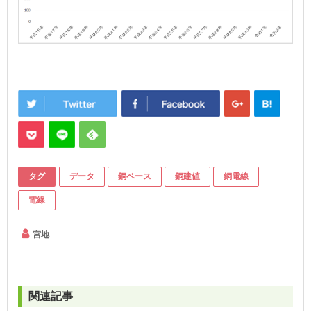
タグ
データ
銅ベース
銅建値
銅電線
電線
宮地
関連記事