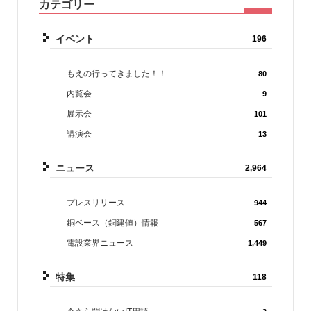
カテゴリー
イベント
196
もえの行ってきました！！
80
内覧会
9
展示会
101
講演会
13
ニュース
2,964
プレスリリース
944
銅ベース（銅建値）情報
567
電設業界ニュース
1,449
特集
118