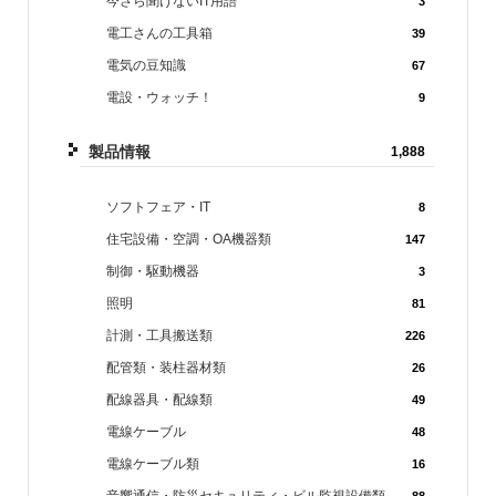
今さら聞けないIT用語
3
電工さんの工具箱
39
電気の豆知識
67
電設・ウォッチ！
9
製品情報
1,888
ソフトフェア・IT
8
住宅設備・空調・OA機器類
147
制御・駆動機器
3
照明
81
計測・工具搬送類
226
配管類・装柱器材類
26
配線器具・配線類
49
電線ケーブル
48
電線ケーブル類
16
音響通信・防災セキュリティ・ビル監視設備類
88