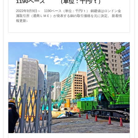
1190ベース （単位：千円/ｔ）
2022年9月9日～ 1190ベース（単位：千円/ｔ） 銅建値はロンドン金
属取引所（通商ＬＭＥ）が発表する銅の取引価格を元に決定。 新着情
報更新↓