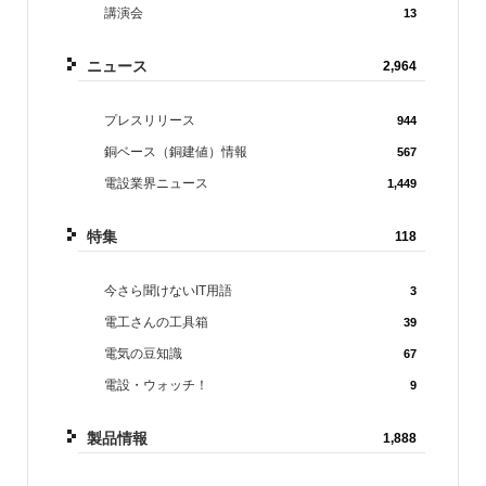
講演会
13
ニュース
2,964
プレスリリース
944
銅ベース（銅建値）情報
567
電設業界ニュース
1,449
特集
118
今さら聞けないIT用語
3
電工さんの工具箱
39
電気の豆知識
67
電設・ウォッチ！
9
製品情報
1,888