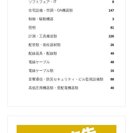
ソフトフェア・IT
8
住宅設備・空調・OA機器類
147
制御・駆動機器
3
照明
81
計測・工具搬送類
226
配管類・装柱器材類
26
配線器具・配線類
49
電線ケーブル
48
電線ケーブル類
16
音響通信・防災セキュリティ・ビル監視設備類
88
高低圧用機器類・受配電機器類
40