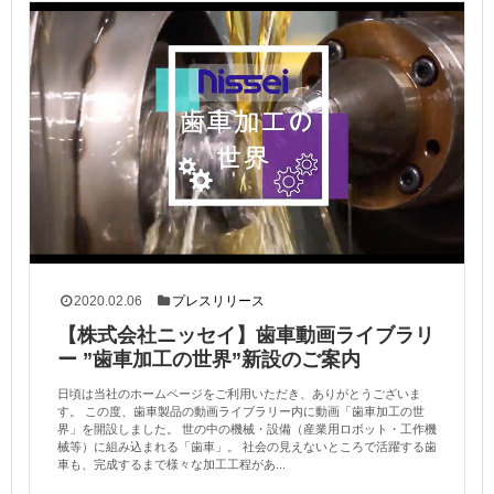
2020.02.06
プレスリリース
【株式会社ニッセイ】歯車動画ライブラリ
ー ”歯車加工の世界”新設のご案内
日頃は当社のホームページをご利用いただき、ありがとうございま
す。 この度、歯車製品の動画ライブラリー内に動画「歯車加工の世
界」を開設しました。 世の中の機械・設備（産業用ロボット・工作機
械等）に組み込まれる「歯車」。 社会の見えないところで活躍する歯
車も、完成するまで様々な加工工程があ...