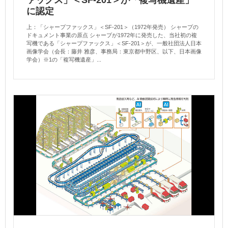
に認定
上：「シャープファックス」＜SF-201＞（1972年発売） シャープの
ドキュメント事業の原点 シャープが1972年に発売した、当社初の複
写機である「シャープファックス」＜SF-201＞が、一般社団法人日本
画像学会（会長：藤井 雅彦、事務局：東京都中野区、以下、日本画像
学会）※1の「複写機遺産」...