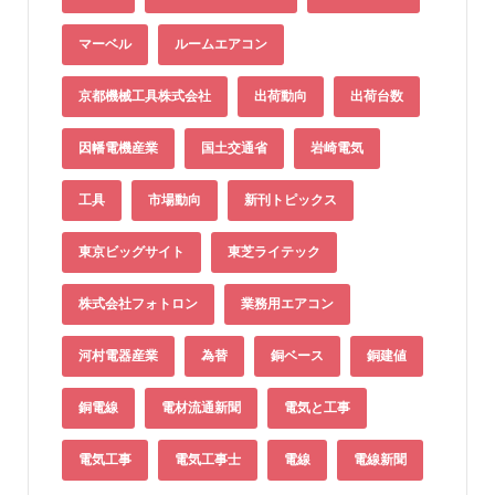
マーベル
ルームエアコン
京都機械工具株式会社
出荷動向
出荷台数
因幡電機産業
国土交通省
岩崎電気
工具
市場動向
新刊トピックス
東京ビッグサイト
東芝ライテック
株式会社フォトロン
業務用エアコン
河村電器産業
為替
銅ベース
銅建値
銅電線
電材流通新聞
電気と工事
電気工事
電気工事士
電線
電線新聞