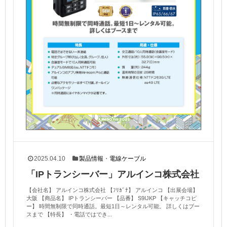
2025.04.10
製品情報
・
電線ケーブル
「IPトランシーバー」アルインコ株式会社
【会社名】 アルインコ株式会社 【ﾌﾘｶﾞﾅ】 アルインコ 【出展会場】
大阪 【商品名】 IPトランシーバー 【品番】 S9IJKP 【キャッチコピ
ー】 時間無制限で同時通話。最短1日～レンタル可能。 詳しくはブー
スまで 【特長】 ・電話ではでき...