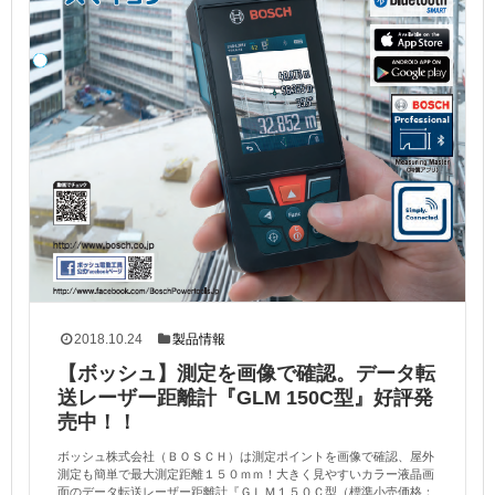
2018.10.24
製品情報
【ボッシュ】測定を画像で確認。データ転
送レーザー距離計『GLM 150C型』好評発
売中！！
ボッシュ株式会社（ＢＯＳＣＨ）は測定ポイントを画像で確認、屋外
測定も簡単で最大測定距離１５０ｍｍ！大きく見やすいカラー液晶画
面のデータ転送レーザー距離計『ＧＬＭ１５０Ｃ型（標準小売価格：