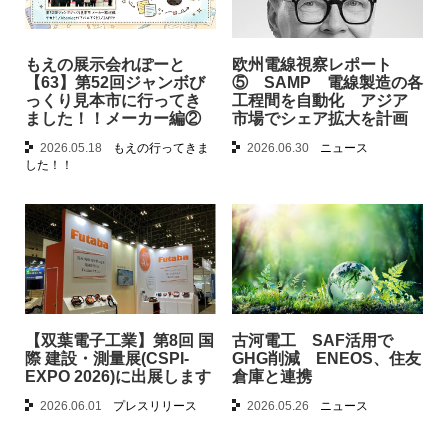
もえの展示会れぽーと
欧州電線視察レポート
【63】第52回ジャンボび
⑤ SAMP 電線製造の各
っくり見本市に行ってき
工程間を自動化 アジア
ました！！メーカー編②
市場でシェア拡大を計画
2026.05.18
もえの行ってきま
2026.06.30
ニュース
した！！
【双葉電子工業】第8回 国
古河電工 SAF活用で
際 建設・測量展(CSPI-
GHG削減 ENEOS、住友
EXPO 2026)に出展します
倉庫と連携
2026.06.01
プレスリリース
2026.05.26
ニュース