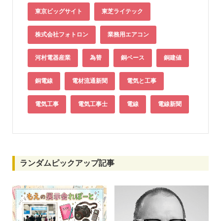
東京ビッグサイト
東芝ライテック
株式会社フォトロン
業務用エアコン
河村電器産業
為替
銅ベース
銅建値
銅電線
電材流通新聞
電気と工事
電気工事
電気工事士
電線
電線新聞
ランダムピックアップ記事