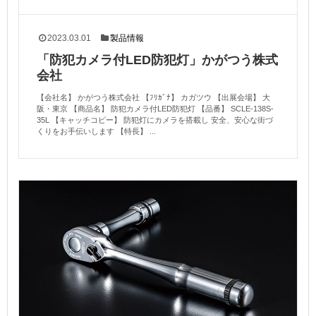
2023.03.01
製品情報
「防犯カメラ付LED防犯灯」かがつう株式
会社
【会社名】 かがつう株式会社 【ﾌﾘｶﾞﾅ】 カガツウ 【出展会場】 大
阪・東京 【商品名】 防犯カメラ付LED防犯灯 【品番】 SCLE-138S-
35L 【キャッチコピー】 防犯灯にカメラを搭載し 安全、安心な街づ
くりをお手伝いします 【特長】 ...