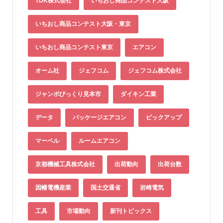
TDK株式会社
いちおし商品コンテスト大阪
いちおし商品コンテスト大阪・東京
いちおし商品コンテスト東京
エアコン
オーム社
ジェフコム
ジェフコム株式会社
ジャンボびっくり見本市
ダイキン工業
データ
パッケージエアコン
ピックアップ
マーベル
ルームエアコン
京都機械工具株式会社
出荷動向
出荷台数
因幡電機産業
国土交通省
岩崎電気
工具
市場動向
新刊トピックス