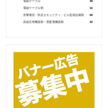
電線ケーブル
48
電線ケーブル類
16
音響通信・防災セキュリティ・ビル監視設備類
88
高低圧用機器類・受配電機器類
40