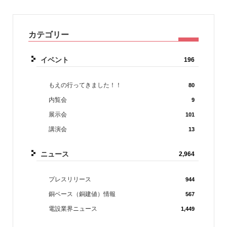
カテゴリー
イベント
196
もえの行ってきました！！
80
内覧会
9
展示会
101
講演会
13
ニュース
2,964
プレスリリース
944
銅ベース（銅建値）情報
567
電設業界ニュース
1,449