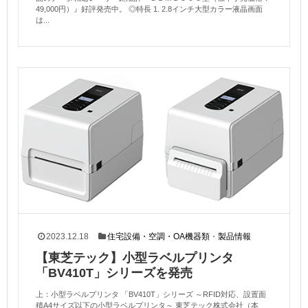
49,000円）』好評発売中。 ◎特長 1. 2.8インチ大型カラー液晶画面
は...
2023.12.18
住宅設備・空調・OA機器類
・
製品情報
【東芝テック】小型ラベルプリンタ
「BV410T」シリーズを発売
上：小型ラベルプリンタ 「BV410T」シリーズ ～RFID対応、設置面
積A4サイズ以下の小型ラベルプリンタ～ 東芝テック株式会社（本