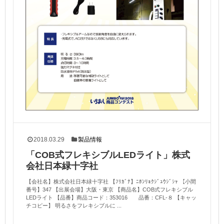
2018.03.29
製品情報
「COB式フレキシブルLEDライト」株式
会社日本緑十字社
【会社名】株式会社日本緑十字社 【ﾌﾘｶﾞﾅ】ﾆﾎﾝﾘｮｸｼﾞｭｳｼﾞｼｬ 【小間
番号】347 【出展会場】大阪・東京 【商品名】COB式フレキシブル
LEDライト 【品番】商品コード：353016 品番：CFL-８ 【キャッ
チコピー】 明るさをフレキシブルに ...