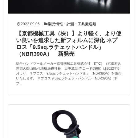
2022.09.06
製品情報
・
計測・工具搬送類
【京都機械工具（株）】より軽く、より使
い良いを追求した新フォルムに深化 ネプ
ロス「9.5sq.ラチェットハンドル」
（NBR390A） 新発売
総合ハンドツールメーカー京都機械工具株式会社（KTC）（京都府久
世郡久御山町/代表取締役社長 田中滋/証券コード5966）は2022年8
月より、ネプロス「9.5sq.ラチェットハンドル」（NBR390A）を発売
いたします。 ネプロス 9.5sq.ラチェットハンドル（NBR390A） ネ
プ...