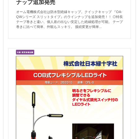
ナップ追加発売
オーム電機株式会社は防水型絶縁キャップ。クイックキャップ 『OA-
QWシリーズ スリットタイプ』のラインナップを追加発売！！ ◎特長
テープ巻きと違い、個人差の出ない安定した絶縁処理が可能。 テープ
巻きに比べて簡単、外観もスッキリ。 接続変更が簡単...