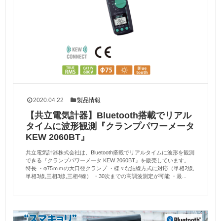
2020.04.22
製品情報
【共立電気計器】Bluetooth搭載でリアル
タイムに波形観測『クランプパワーメータ
KEW 2060BT』
共立電気計器株式会社は、Bluetooth搭載でリアルタイムに波形を観測
できる『クランプパワーメータ KEW 2060BT』を販売しています。
特長 ・φ75ｍｍの大口径クランプ ・様々な結線方式に対応（単相2線,
単相3線,三相3線,三相4線） ・30次までの高調波測定が可能 ・最...