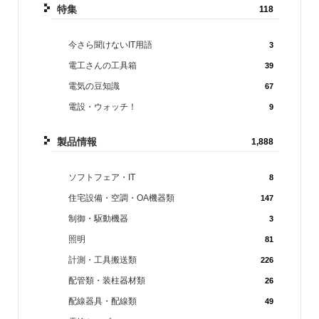
特集
118
今さら聞けないIT用語
3
電工さんの工具箱
39
電気の豆知識
67
電設・ウォッチ！
9
製品情報
1,888
ソフトフェア・IT
8
住宅設備・空調・OA機器類
147
制御・駆動機器
3
照明
81
計測・工具搬送類
226
配管類・装柱器材類
26
配線器具・配線類
49