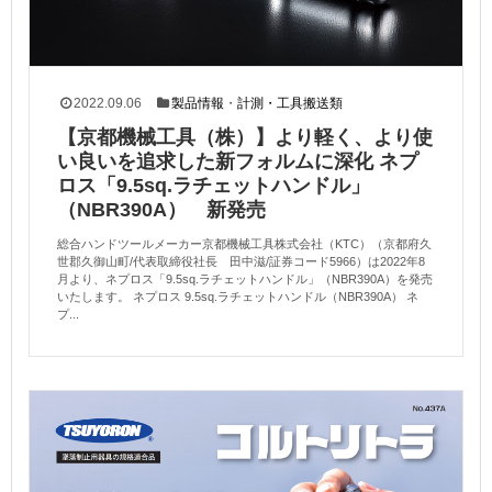
2022.09.06
製品情報
・
計測・工具搬送類
【京都機械工具（株）】より軽く、より使
い良いを追求した新フォルムに深化 ネプ
ロス「9.5sq.ラチェットハンドル」
（NBR390A） 新発売
総合ハンドツールメーカー京都機械工具株式会社（KTC）（京都府久
世郡久御山町/代表取締役社長 田中滋/証券コード5966）は2022年8
月より、ネプロス「9.5sq.ラチェットハンドル」（NBR390A）を発売
いたします。 ネプロス 9.5sq.ラチェットハンドル（NBR390A） ネ
プ...