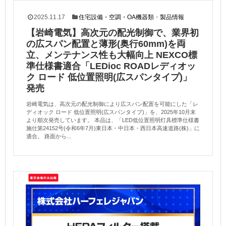
2025.11.17
住宅設備・空調・OA機器類
・
製品情報
【岩崎電気】高次元の配光制御で、業界初
の広スパン配置と薄形(奥行60mm)を両
立、メンテナンス性も大幅向上 NEXCO標
準仕様書適合「LEDioc ROADレディオッ
ク ロード 低位置照明(広スパンタイプ)」
発売
岩崎電気は、高次元の配光制御により広スパン配置を可能にした「レ
ディオック ロード 低位置照明(広スパンタイプ)」を、2025年10月末
より順次発売しています。 本品は、「LED低位置照明灯具標準仕様書
施仕第24152号(令和6年7月)東日本・中日本・西日本高速道路(株)」に
適合。 路面から...