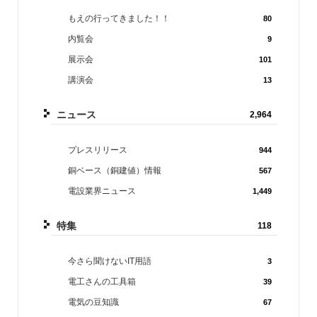
もえの行ってきました！！
80
内覧会
9
展示会
101
講演会
13
ニュース
2,964
プレスリリース
944
銅ベース（銅建値）情報
567
電設業界ニュース
1,449
特集
118
今さら聞けないIT用語
3
電工さんの工具箱
39
電気の豆知識
67