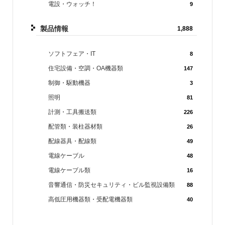
電設・ウォッチ！
9
製品情報
1,888
ソフトフェア・IT
8
住宅設備・空調・OA機器類
147
制御・駆動機器
3
照明
81
計測・工具搬送類
226
配管類・装柱器材類
26
配線器具・配線類
49
電線ケーブル
48
電線ケーブル類
16
音響通信・防災セキュリティ・ビル監視設備類
88
高低圧用機器類・受配電機器類
40