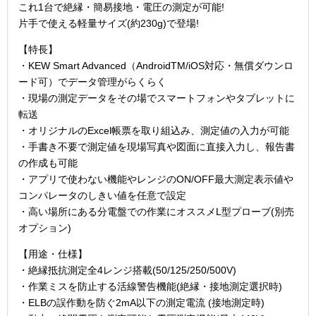
これ1台で絶縁・簡易接地・電圧の測定が可能!
片手で使える軽量サイズ(約230g)で登場!
【特長】
・KEW Smart Advanced（AndroidTM/iOS対応・無償ダウンロ
ード可）でデータ管理がらくらく
・現場の測定データをその場でスマートフォンやタブレットに
転送
・オリジナルのExcel帳票を取り組込み、測定値の入力が可能
・手書き不要で測定値を現場写真や図面に直接入力し、報告書
の作成も可能
・アプリで使わない機能やレンジのON/OFF最大測定表示値や
コンパレータのしきい値を任意で設定
・高い場所にある分電盤での作業にオススメL型プローブ(別売
オプション)
【用途・仕様】
・絶縁抵抗測定全4レンジ搭載(50/125/250/500V)
・作業ミスを防止する活線警告機能(絶縁・接地測定選択時)
・ELBの誤作動を防ぐ2mA以下の測定電流 (接地測定時)