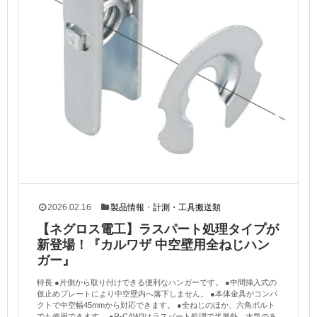
2026.02.16
製品情報
・
計測・工具搬送類
【ネグロス電工】ラスパート処理タイプが
新登場！『カルワザ 中空壁用全ねじハン
ガー』
特長 ●片側から取り付けできる便利なハンガーです。 ●中間挿入式の
仮止めプレートにより中空壁内へ落下しません。 ●本体金具がコンパ
クトで中空幅45mmから対応できます。 ●全ねじのほか、六角ボルト
でも使用できます。 ●R-CAW3はラスパート処理で半屋外、水気のあ