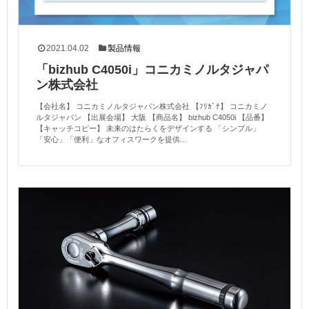
2021.04.02
製品情報
「bizhub C4050i」コニカミノルタジャパ
ン株式会社
【会社名】 コニカミノルタジャパン株式会社 【ﾌﾘｶﾞﾅ】 コニカミノ
ルタジャパン 【出展会場】 大阪 【商品名】 bizhub C4050i 【品番】
【キャッチコピー】 未来のはたらくをデザインする 「シンプル」
「安心」「便利」なオフィスワークを提供...