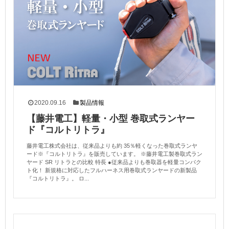
2020.09.16
製品情報
【藤井電工】軽量・小型 巻取式ランヤー
ド『コルトリトラ』
藤井電工株式会社は、従来品よりも約 35％軽くなった巻取式ランヤ
ード※『コルトリトラ』を販売しています。 ※藤井電工製巻取式ラン
ヤード SR リトラとの比較 特長 ●従来品よりも巻取器を軽量コンパク
ト化！ 新規格に対応したフルハーネス用巻取式ランヤードの新製品
『コルトリトラ』。 ロ...