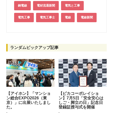
銅電線
電材流通新聞
電気と工事
電気工事
電気工事士
電線
電線新聞
ランダムピックアップ記事
【アイホン】「マンショ
【ピカコーポレイショ
ン総合EXPO2026（東
ン】7月5日「安全安心は
京）」に出展いたしまし
しご・脚立の日」記念日
た。
登録証授与式を開催