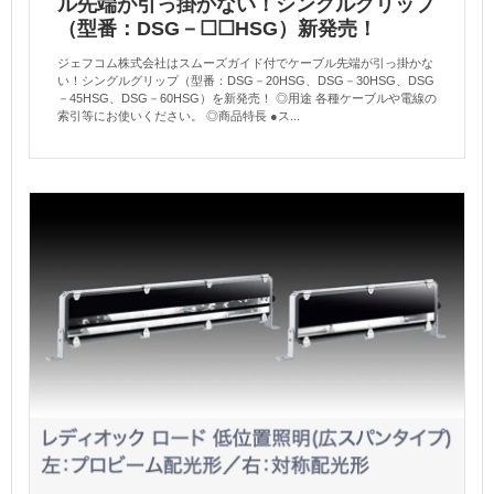
ル先端が引っ掛かない！シングルグリップ
（型番：DSG－☐☐HSG）新発売！
ジェフコム株式会社はスムーズガイド付でケーブル先端が引っ掛かな
い！シングルグリップ（型番：DSG－20HSG、DSG－30HSG、DSG
－45HSG、DSG－60HSG）を新発売！ ◎用途 各種ケーブルや電線の
索引等にお使いください。 ◎商品特長 ●ス...