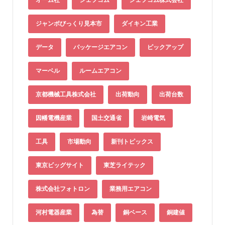
ジャンボびっくり見本市
ダイキン工業
データ
パッケージエアコン
ピックアップ
マーベル
ルームエアコン
京都機械工具株式会社
出荷動向
出荷台数
因幡電機産業
国土交通省
岩崎電気
工具
市場動向
新刊トピックス
東京ビッグサイト
東芝ライテック
株式会社フォトロン
業務用エアコン
河村電器産業
為替
銅ベース
銅建値