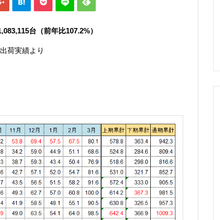
3,115
台（前年比107.2
%）
出荷実績より
）