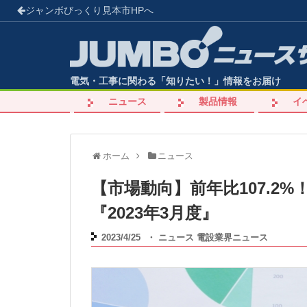
ジャンボびっくり見本市
HPへ
電気・工事に関わる「知りたい！」情報をお届け
ニュース
製品情報
イ
ホーム
ニュース
【市場動向】前年比107.2
『2023年3月度』
2023/4/25
・
ニュース
電設業界ニュース