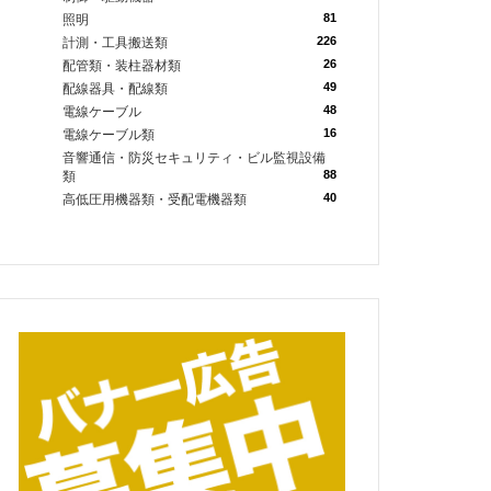
81
照明
226
計測・工具搬送類
26
配管類・装柱器材類
49
配線器具・配線類
48
電線ケーブル
16
電線ケーブル類
音響通信・防災セキュリティ・ビル監視設備
88
類
40
高低圧用機器類・受配電機器類