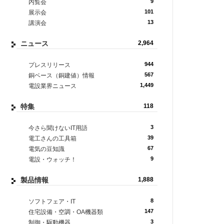
9
内覧会
101
展示会
13
講演会
ニュース
2,964
944
プレスリリース
567
銅ベース（銅建値）情報
1,449
電設業界ニュース
特集
118
3
今さら聞けないIT用語
39
電工さんの工具箱
67
電気の豆知識
9
電設・ウォッチ！
製品情報
1,888
8
ソフトフェア・IT
147
住宅設備・空調・OA機器類
3
制御・駆動機器