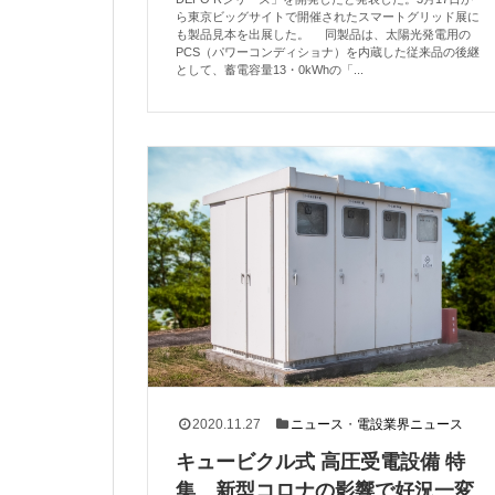
ら東京ビッグサイトで開催されたスマートグリッド展に
も製品見本を出展した。 同製品は、太陽光発電用の
PCS（パワーコンディショナ）を内蔵した従来品の後継
として、蓄電容量13・0kWhの「...
2020.11.27
ニュース
・
電設業界ニュース
キュービクル式 高圧受電設備 特
集 新型コロナの影響で好況一変