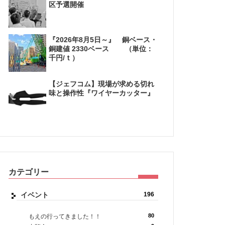
区予選開催
『2026年8月5日～』 銅ベース・
銅建値 2330ベース （単位：
千円/ｔ）
【ジェフコム】現場が求める切れ
味と操作性『ワイヤーカッター』
カテゴリー
イベント
196
80
もえの行ってきました！！