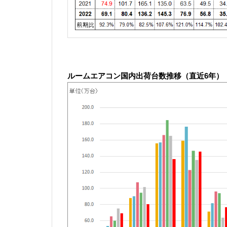
ル
ームエアコン国内出荷台数推移（直近6年）