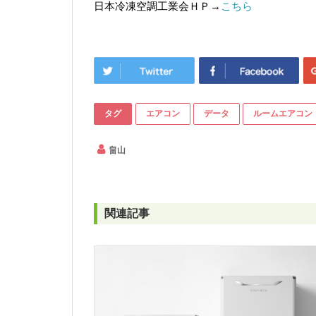
日本冷凍空調工業会ＨＰ→
こちら
タグ
エアコン
データ
ルームエアコン
畠山
関連記事