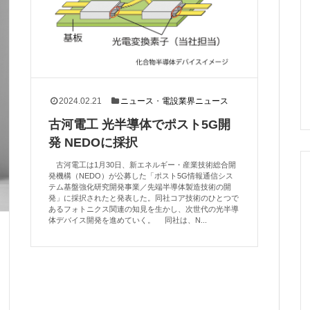
2024.02.21
ニュース
・
電設業界ニュース
古河電工 光半導体でポスト5G開
発 NEDOに採択
古河電工は1月30日、新エネルギー・産業技術総合開
発機構（NEDO）が公募した「ポスト5G情報通信シス
テム基盤強化研究開発事業／先端半導体製造技術の開
発」に採択されたと発表した。同社コア技術のひとつで
あるフォトニクス関連の知見を生かし、次世代の光半導
体デバイス開発を進めていく。 同社は、N...