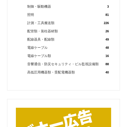
制御・駆動機器
3
照明
81
計測・工具搬送類
226
配管類・装柱器材類
26
配線器具・配線類
49
電線ケーブル
48
電線ケーブル類
16
音響通信・防災セキュリティ・ビル監視設備類
88
高低圧用機器類・受配電機器類
40