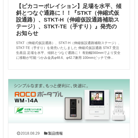
【ピカコーポレイション】足場を水平、傾
斜とつなぐ通路に！！『STKT（伸縮式仮
設通路）、STKT-H（伸縮仮設通路補助ス
テージ）、STKT-TE（手すり）』発売の
お知らせ
STKT（伸縮式仮設通路）、STKT-H（伸縮仮設通路補助ステージ）、
STKT-TE（手すり）を発売いたしました 伸縮式仮設通路 STKT 受注
生産品 足場を水平、傾斜とつなぐ通路に！ 有効幅560mmでより安全
に移動が可能 つかみ金具φ48.6、φ42.7兼用 100mmピッチで伸...
2018.08.29
製品情報