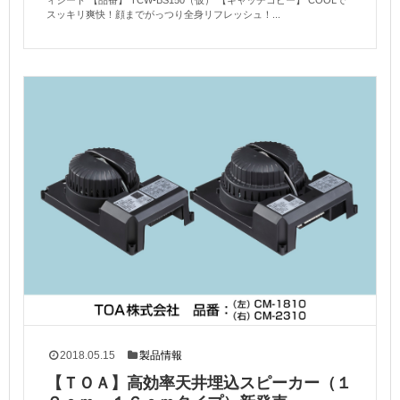
ィシート 【品番】 TCW-BS150（仮） 【キャッチコピー】 COOLで
スッキリ爽快！顔までがっつり全身リフレッシュ！...
2018.05.15
製品情報
【ＴＯＡ】高効率天井埋込スピーカー（１