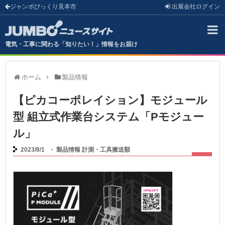
ジャンボびっくり見本市
出展会社
ログイン
電気・工事に関わる「知りたい！」情報をお届け
ホーム
製品情報
【ピカコーポレイション】モジュール
型 組立式作業台システム「Pモジュー
ル」
2023/8/1
・
製品情報
計測・工具搬送類