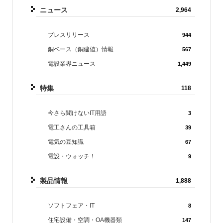
ニュース
2,964
プレスリリース
944
銅ベース（銅建値）情報
567
電設業界ニュース
1,449
特集
118
今さら聞けないIT用語
3
電工さんの工具箱
39
電気の豆知識
67
電設・ウォッチ！
9
製品情報
1,888
ソフトフェア・IT
8
住宅設備・空調・OA機器類
147