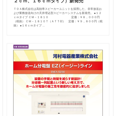
２ｃｍ、１６ｃｍタイプ）新発売
ＴＯＡ株式会社は高効率スピーカーユニットを採用した、非常放送お
よび業務放送向けの天井埋込型スピーカーシステムを新発売。 ●１２
ｃｍタイプ ＣＭ－１８１０ 定価：￥８，０００円
（税抜） ＣＭ－１８１０Ｔ（ＡＴＴ付） 定価：￥９，８００円（税
抜） ●１６ｃｍタイプ ...