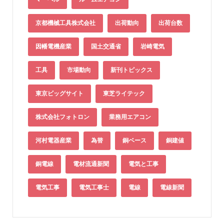
京都機械工具株式会社
出荷動向
出荷台数
因幡電機産業
国土交通省
岩崎電気
工具
市場動向
新刊トピックス
東京ビッグサイト
東芝ライテック
株式会社フォトロン
業務用エアコン
河村電器産業
為替
銅ベース
銅建値
銅電線
電材流通新聞
電気と工事
電気工事
電気工事士
電線
電線新聞