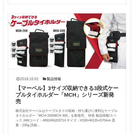
2018.10.02
製品情報
【マーベル】3サイズ収納できる3段式ケー
ブルタイホルダー「MCH」シリーズ新発
売
株式会社マーベルはケーブルタイの収納・持ち運びに便利なケーブル
タイホルダー「MCH-200/MCH-300」を新発売。 特長 製品情報/スペ
ック JANコード：4992456203714 サイズ：H330×W135×D70mm 質
量：230g 詳細...