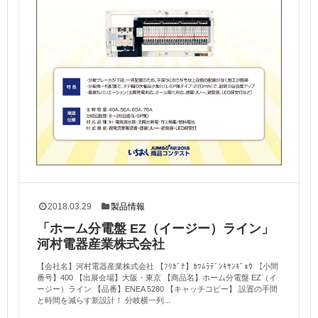
2018.03.29
製品情報
「ホーム分電盤 EZ（イージー）ライン」
河村電器産業株式会社
【会社名】河村電器産業株式会社 【ﾌﾘｶﾞﾅ】ｶﾜﾑﾗﾃﾞﾝｷｻﾝｷﾞｮｳ 【小間
番号】400 【出展会場】大阪・東京 【商品名】ホーム分電盤 EZ（イ
ージー）ライン 【品番】ENEA 5280 【キャッチコピー】 設置の手間
と時間を減らす新設計！ 分岐横一列...