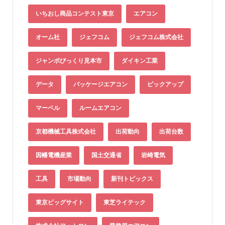
いちおし商品コンテスト東京
エアコン
オーム社
ジェフコム
ジェフコム株式会社
ジャンボびっくり見本市
ダイキン工業
データ
パッケージエアコン
ピックアップ
マーベル
ルームエアコン
京都機械工具株式会社
出荷動向
出荷台数
因幡電機産業
国土交通省
岩崎電気
工具
市場動向
新刊トピックス
東京ビッグサイト
東芝ライテック