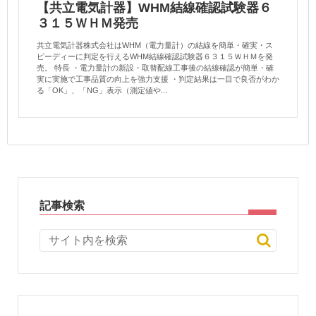
【共立電気計器】WHM結線確認試験器６
３１５ＷＨＭ発売
共立電気計器株式会社はWHM（電力量計）の結線を簡単・確実・ス
ピーディーに判定を行えるWHM結線確認試験器６３１５ＷＨＭを発
売。 特長 ・電力量計の新設・取替配線工事後の結線確認が簡単・確
実に実施で工事品質の向上を強力支援 ・判定結果は一目で良否がわか
る「OK」、「NG」表示（測定値や...
記事検索