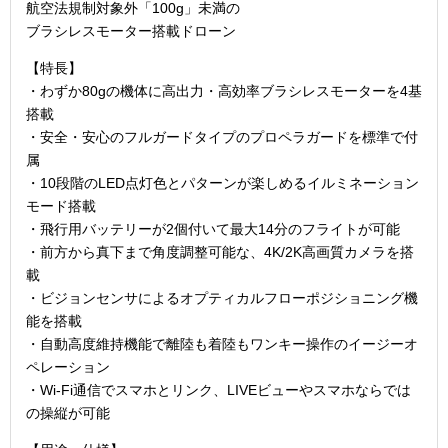
航空法規制対象外「100g」未満の
ブラシレスモーター搭載ドローン
【特長】
・わずか80gの機体に高出力・高効率ブラシレスモーターを4基
搭載
・安全・安心のフルガードタイプのプロペラガードを標準で付
属
・10段階のLED点灯色とパターンが楽しめるイルミネーション
モード搭載
・飛行用バッテリーが2個付いて最大14分のフライトが可能
・前方から真下まで角度調整可能な、4K/2K高画質カメラを搭
載
・ビジョンセンサによるオプティカルフローポジショニング機
能を搭載
・自動高度維持機能で離陸も着陸もワンキー操作のイージーオ
ペレーション
・Wi-Fi通信でスマホとリンク、LIVEビューやスマホならでは
の操縦が可能