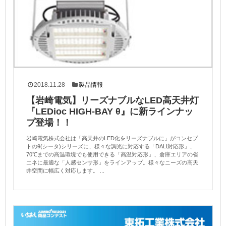
2018.11.28
製品情報
【岩崎電気】リーズナブルなLED高天井灯
『LEDioc HIGH-BAY θ』に新ラインナッ
プ登場！！
岩崎電気株式会社は「高天井のLED化をリーズナブルに」がコンセプ
トのθ(シータ)シリーズに、様々な調光に対応する「DALI対応形」、
70℃までの高温環境でも使用できる「高温対応形」、倉庫エリアの省
エネに最適な「人感センサ形」をラインアップ。様々なニーズの高天
井空間に幅広く対応します。 ...