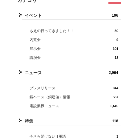
カテゴリー
イベント
196
もえの行ってきました！！
80
内覧会
9
展示会
101
講演会
13
ニュース
2,964
プレスリリース
944
銅ベース（銅建値）情報
567
電設業界ニュース
1,449
特集
118
今さら聞けないIT用語
3