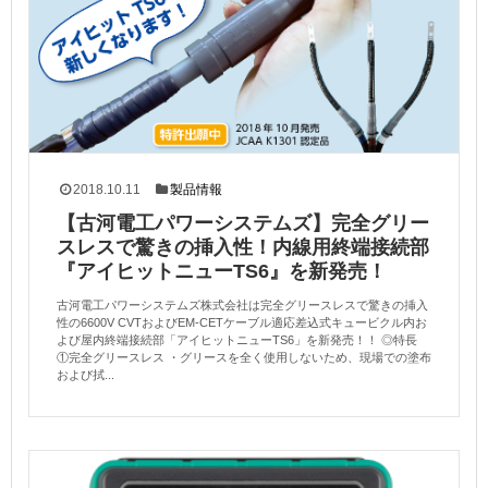
2018.10.11
製品情報
【古河電工パワーシステムズ】完全グリー
スレスで驚きの挿入性！内線用終端接続部
『アイヒットニューTS6』を新発売！
古河電工パワーシステムズ株式会社は完全グリースレスで驚きの挿入
性の6600V CVTおよびEM-CETケーブル適応差込式キュービクル内お
よび屋内終端接続部「アイヒットニューTS6」を新発売！！ ◎特長
①完全グリースレス ・グリースを全く使用しないため、現場での塗布
および拭...