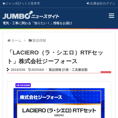
ジャンボびっくり見本市
出展会社
ログイン
電気・工事に関わる「知りたい！」情報をお届け
ホーム
製品情報
「LACIERO（ラ・シエロ）RTFセッ
ト」株式会社ジーフォース
2024/3/30
2025/4/4
・
製品情報
計測・工具搬送類