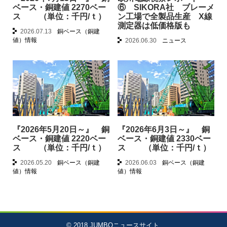
ベース・銅建値 2270ベー
⑥ SIKORA社 ブレーメ
ス （単位：千円/ｔ）
ン工場で全製品生産 X線
測定器は低価格版も
2026.07.13
銅ベース（銅建
値）情報
2026.06.30
ニュース
『2026年5月20日～』 銅
『2026年6月3日～』 銅
ベース・銅建値 2220ベー
ベース・銅建値 2330ベー
ス （単位：千円/ｔ）
ス （単位：千円/ｔ）
2026.05.20
銅ベース（銅建
2026.06.03
銅ベース（銅建
値）情報
値）情報
© 2018
JUMBOニュースサイト
.