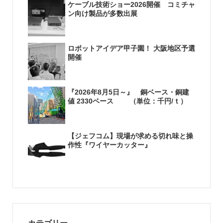
ケーブル技術ショー2026開催 コミチャ
ン向け製品が多数出展
ロボットアイデア甲子園！ 大阪地区予選
開催
『2026年8月5日～』 銅ベース・銅建
値 2330ベース （単位：千円/ｔ）
【ジェフコム】現場が求める切れ味と操
作性『ワイヤーカッター』