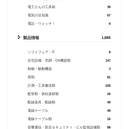
電工さんの工具箱
39
電気の豆知識
67
電設・ウォッチ！
9
製品情報
1,888
ソフトフェア・IT
8
住宅設備・空調・OA機器類
147
制御・駆動機器
3
照明
81
計測・工具搬送類
226
配管類・装柱器材類
26
配線器具・配線類
49
電線ケーブル
48
電線ケーブル類
16
音響通信・防災セキュリティ・ビル監視設備類
88