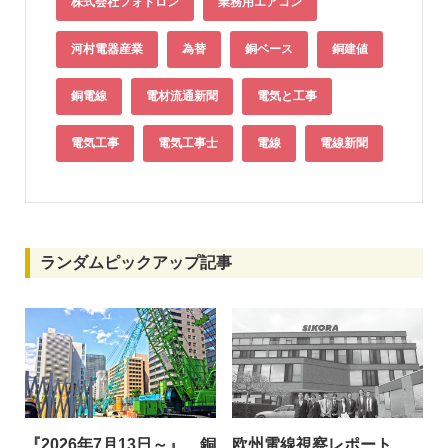
株式会社フォトロン
業務用エアコン
河村電器産業
為替
銅ベース
銅建値
銅電線
電材流通新聞
電気と工事
電気工事
電気工事士
電線
電線新聞
ランダムピックアップ記事
『2026年7月13日～』 銅
欧州電線視察レポート