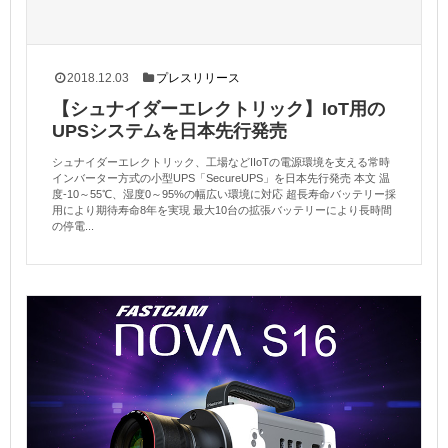
2018.12.03
プレスリリース
【シュナイダーエレクトリック】IoT用の
UPSシステムを日本先行発売
シュナイダーエレクトリック、工場などIIoTの電源環境を支える常時
インバーター方式の小型UPS「SecureUPS」を日本先行発売 本文 温
度-10～55℃、湿度0～95%の幅広い環境に対応 超長寿命バッテリー採
用により期待寿命8年を実現 最大10台の拡張バッテリーにより長時間
の停電...