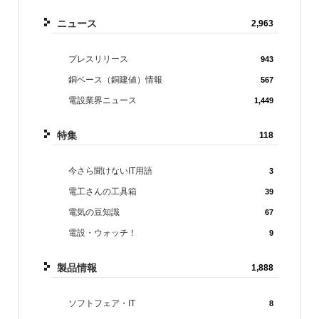
ニュース
2,963
プレスリリース
943
銅ベース（銅建値）情報
567
電設業界ニュース
1,449
特集
118
今さら聞けないIT用語
3
電工さんの工具箱
39
電気の豆知識
67
電設・ウォッチ！
9
製品情報
1,888
ソフトフェア・IT
8