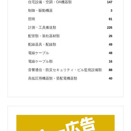
住宅設備・空調・OA機器類
147
制御・駆動機器
3
照明
81
計測・工具搬送類
226
配管類・装柱器材類
26
配線器具・配線類
49
電線ケーブル
48
電線ケーブル類
16
音響通信・防災セキュリティ・ビル監視設備類
88
高低圧用機器類・受配電機器類
40