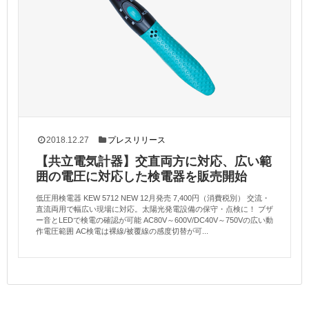
2018.12.27
プレスリリース
【共立電気計器】交直両方に対応、広い範
囲の電圧に対応した検電器を販売開始
低圧用検電器 KEW 5712 NEW 12月発売 7,400円（消費税別） 交流・
直流両用で幅広い現場に対応。太陽光発電設備の保守・点検に！ ブザ
ー音とLEDで検電の確認が可能 AC80V～600V/DC40V～750Vの広い動
作電圧範囲 AC検電は裸線/被覆線の感度切替が可...