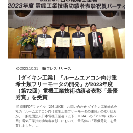
2023.10.31
プレスリリース
【ダイキン工業】『ルームエアコン向け重
希土類フリーモータの開発』が2023年度
（第72回）電機工業技術功績者表彰「最優
秀賞」を受賞
印刷用PDFファイル（295.18KB） お問い合わせ ダイキン工業株式会
社の『ルームエアコン向け重希土類フリーモータの開発』の取り組み
が、一般社団法人日本電機工業会（以下、JEMA）の「2023年（第72
回）電気工業技術功績者表彰」において、最高位の「最優秀賞」を受
賞しました。 ...