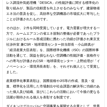
レス調湿外気処理機「DESICA」の性能評価に関する標準化の
取り組みが、製品の信頼度を向上させるのみならず、建築物省
エネ法の普及を促し、高効率な空調機器の市場拡大に寄与した
ことが評価されたものです。
そのほか、２件を同時受賞しています。電力需要が増大する一
方で、ルームエアコンの省エネ規制の整備が必要であったブラ
ジルにおけるルール形成活動に携わった功績が評価され東京支
社渉外室 兼CSR・地球環境センター担当部長・小山師真が
「経済産業大臣表彰」を、国際標準化機構（ISO）の国際幹事
活動を通じて、国益を損なわない空調機の性能評価・規格作り
への寄与が評価されCSR・地球環境センター・上野絵理が「イ
ノベーション・環境局長表彰」を、それぞれ個人として受賞し
ました。
産業標準化事業表彰は、国際規格やJIS等の作成、普及・促
進、標準化を活用した市場創出や社会課題の解決等に功績のあ
った個人及び組織、並びにこれらの活動において今後の更なる
活躍が期待される個人を表彰する制度です。
ダイキンはグローバルに空調事業を展開する企業として、世界