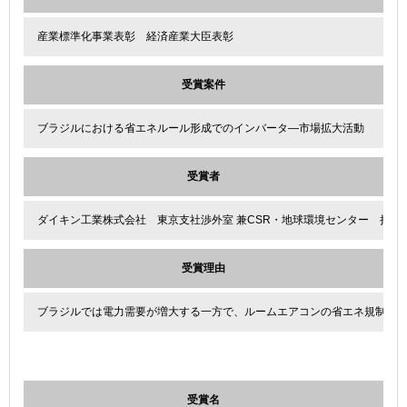
産業標準化事業表彰 経済産業大臣表彰
受賞案件
ブラジルにおける省エネルール形成でのインバータ―市場拡大活動
受賞者
ダイキン工業株式会社 東京支社渉外室 兼CSR・地球環境センター 担当部長
受賞理由
ブラジルでは電力需要が増大する一方で、ルームエアコンの省エネ規制が整備
受賞名