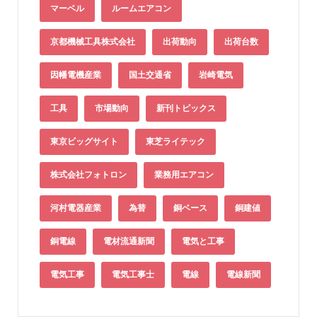
マーベル
ルームエアコン
京都機械工具株式会社
出荷動向
出荷台数
因幡電機産業
国土交通省
岩崎電気
工具
市場動向
新刊トピックス
東京ビッグサイト
東芝ライテック
株式会社フォトロン
業務用エアコン
河村電器産業
為替
銅ベース
銅建値
銅電線
電材流通新聞
電気と工事
電気工事
電気工事士
電線
電線新聞