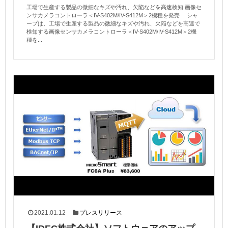
工場で生産する製品の微細なキズや汚れ、欠陥などを高速検知 画像セ
ンサカメラコントローラ＜IV-S402M/IV-S412M＞2機種を発売 シャ
ープは、工場で生産する製品の微細なキズや汚れ、欠陥などを高速で
検知する画像センサカメラコントローラ＜IV-S402M/IV-S412M＞2機
種を...
2021.01.12
プレスリリース