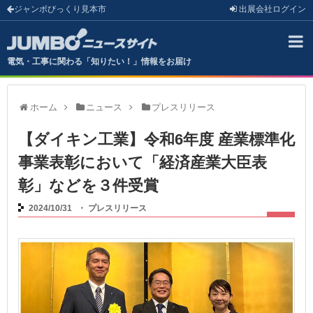
ジャンボびっくり見本市
出展会社
ログイン
電気・工事に関わる「知りたい！」情報をお届け
ホーム
ニュース
プレスリリース
【ダイキン工業】令和6年度 産業標準化
事業表彰において「経済産業大臣表
彰」などを３件受賞
2024/10/31
・
プレスリリース