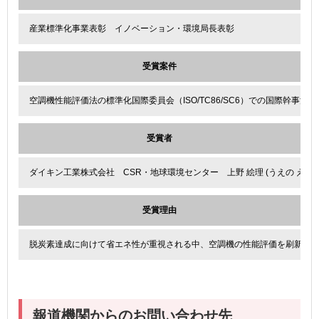
産業標準化事業表彰 イノベーション・環境局長表彰
受賞案件
空調機性能評価法の標準化国際委員会（ISO/TC86/SC6）での国際幹事活動
受賞者
ダイキン工業株式会社 CSR・地球環境センター 上野 絵理 (うえの えり)
受賞理由
脱炭素達成に向けて省エネ性が重視される中、空調機の性能評価を刷新する
報道機関からのお問い合わせ先