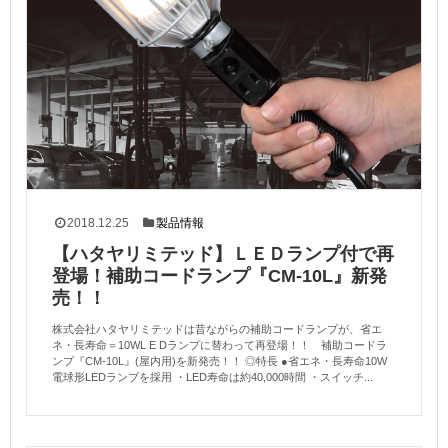
2018.12.25
製品情報
【ハタヤリミテッド】ＬＥＤランプ付で再
登場！補助コードランプ『CM-10L』新発
売！！
株式会社ハタヤリミテッドは昔ながらの補助コードランプが、省エ
ネ・長寿命＝10WL E Dランプに替わって再登場！！ 補助コードラ
ンプ『CM-10L』(屋内用)を新発売！！ ◎特長 ●省エネ・長寿命10W
電球形LEDランプを採用 ・LED寿命は約40,000時間 ・スイッチ...