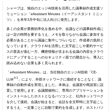
シャープは、独自のエッジAI技術を活用した議事録作成支援ソ
リューション「eAssistant Minutes（イーアシスタント ミニッ
ツ）」を本年3月中旬に法人向けに発売します。
多くの企業が業務効率化を進める中、会議などの議事録作成に
は一定の時間を要するうえ、メモを取りながら会議に参加する
必要があることから議論に集中しづらいなど、作成者の負担と
なっています。クラウドAIを活用した文字起こしや要約サービ
スの普及が進む一方、機密情報が含まれる会議の内容をクラウ
ドにアップすることへのセキュリティ面での懸念から、導入に
踏み込めない企業も多く見られます。
「eAssistant Minutes」は、当社独自のエッジAI技術「CE-
※1
LLM
」により、外部ネットワークに接続することなく、議
事録の自動作成を実現しました。本体は、会議室や商談室に設
置して使用します。会議開催時に、専用のアプリケーションを
インストールしたホストとなるパソコンと、社内ネットワーク
を介して接続。会議が始まると、会話を全文即時に文字起こし
するうえ、一定量ごとに自動で要約を生成します。ホストパソ