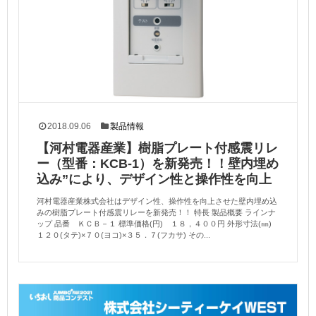
2018.09.06
製品情報
【河村電器産業】樹脂プレート付感震リレ
ー（型番：KCB-1）を新発売！！壁内埋め
込み”により、デザイン性と操作性を向上
河村電器産業株式会社はデザイン性、操作性を向上させた壁内埋め込
みの樹脂プレート付感震リレーを新発売！！ 特長 製品概要 ラインナ
ップ 品番 ＫＣＢ－１ 標準価格(円) １８，４００円 外形寸法(㎜)
１２０(タテ)×７０(ヨコ)×３５．７(フカサ) その...