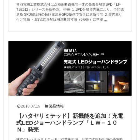
音羽電機工業株式会社は点検用断路機能一体の免雷分離器SPD「LT-
TS2312」シリーズを新発売。 特長 １.SPD分離器内臓により、全領域
遮断 SPD故障時の短絡電流をSPD単体で安全に遮断可能 ２.盤内取り
付け容易 ・JIS協約形配線用遮断器寸法（5極用）に準拠 ...
2018.07.19
製品情報
【ハタヤリミテッド】新機能を追加！充電
式LEDジョーハンドランプ「ＬＷ－１０
Ｎ」発売
株式会社ハタヤリミテッドは作業用照明、日常での暗所照明や停電時