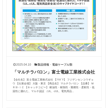
2025.04.10
製品情報
・
電線ケーブル類
「マルチラバロン」富士電線工業株式会社
【会社名】 富士電線工業株式会社 【ﾌﾘｶﾞﾅ】 フジデンセンコウギョ
ウ 【出展会場】 大阪・東京 【商品名】 マルチラバロン 【品番】 Ｍ
ＲⅢ-ＩＣ 【キャッチコピー】 耐油性・耐熱性・難燃性・柔軟性・低
温性に優れた、マルチ認証 （UL、cUL、電気用品...