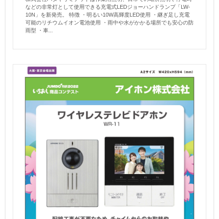
などの非常灯として使用できる充電式LEDジョーハンドランプ「LW-
10N」を新発売。 特徴 ・明るい10W高輝度LED使用 ・継ぎ足し充電
可能のリチウムイオン電池使用 ・雨中や水がかかる場所でも安心の防
雨型 ・車...