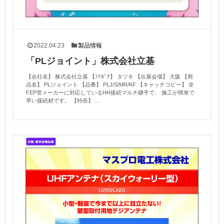
2022.04.23
製品情報
「PLジョイント」株式会社立基
【会社名】 株式会社立基 【ﾌﾘｶﾞﾅ】 タツキ 【出展会場】 大阪 【商
品名】 PLジョイント 【品番】 PLJ/S/MR/KF 【キャッチコピー】 全
FEP管メーカーに対応しているHH接続マルチ継手で、 施工が簡単で
早い接続材です。 【特長】 ...