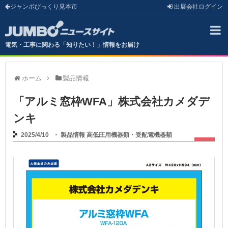
ジャンボびっくり見本市
出展会社
ログイン
電気・工事に関わる「知りたい！」情報をお届け
ホーム
製品情報
「アルミ窓枠WFA」株式会社カメダデ
ンキ
2025/4/10
・
製品情報
高低圧用機器類・受配電機器類