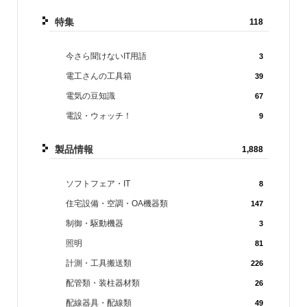
特集
118
今さら聞けないIT用語
3
電工さんの工具箱
39
電気の豆知識
67
電設・ウォッチ！
9
製品情報
1,888
ソフトフェア・IT
8
住宅設備・空調・OA機器類
147
制御・駆動機器
3
照明
81
計測・工具搬送類
226
配管類・装柱器材類
26
配線器具・配線類
49