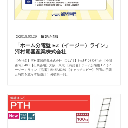
2018.03.29
製品情報
「ホーム分電盤 EZ（イージー）ライン」
河村電器産業株式会社
【会社名】河村電器産業株式会社 【ﾌﾘｶﾞﾅ】ｶﾜﾑﾗﾃﾞﾝｷｻﾝｷﾞｮｳ 【小間
番号】400 【出展会場】大阪・東京 【商品名】ホーム分電盤 EZ（イ
ージー）ライン 【品番】ENEA 5280 【キャッチコピー】 設置の手間
と時間を減らす新設計！ 分岐横一列...