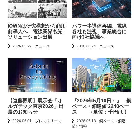
IOWNは研究構想から商用
パワー半導体再編、電線
前導入へ 電線業界も光
各社も注視 事業統合に
ソリューション出展
向け3社協議へ
2026.05.29
ニュース
2026.06.24
ニュース
【遠藤照明】展示会「オ
『2026年5月18日～』 銅
ルガテック東京2026」出
ベース・銅建値 2240ベー
展のお知らせ
ス （単位：千円/ｔ）
2026.06.01
プレスリリース
2026.05.18
銅ベース（銅建
値）情報