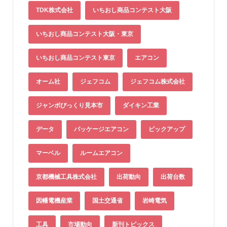
TDK株式会社
いちおし商品コンテスト大阪
いちおし商品コンテスト大阪・東京
いちおし商品コンテスト東京
エアコン
オーム社
ジェフコム
ジェフコム株式会社
ジャンボびっくり見本市
ダイキン工業
データ
パッケージエアコン
ピックアップ
マーベル
ルームエアコン
京都機械工具株式会社
出荷動向
出荷台数
因幡電機産業
国土交通省
岩崎電気
工具
市場動向
新刊トピックス