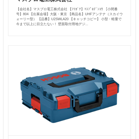
【会社名】マスプロ電工株式会社 【ﾌﾘｶﾞﾅ】ﾏｽﾌﾟﾛﾃﾞﾝｺｳ 【小間番
号】804 【出展会場】大阪・東京 【商品名】UHFアンテナ（スカイウ
ォーリー型） 【品番】U2SWLA20 【キャッチコピー】 小型・軽量で
今まで以上に目立たない！ 壁面取付用地デジ...