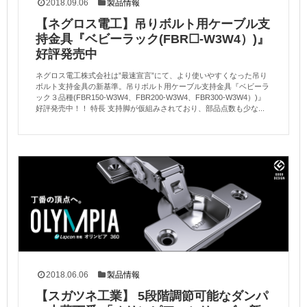
2018.09.06
製品情報
【ネグロス電工】吊りボルト用ケーブル支
持金具『ベビーラック(FBR☐-W3W4）)』
好評発売中
ネグロス電工株式会社は”最速宣言”にて、より使いやすくなった吊り
ボルト支持金具の新基準。吊りボルト用ケーブル支持金具『ベビーラ
ック３品種(FBR150-W3W4、FBR200-W3W4、FBR300-W3W4）)』
好評発売中！！ 特長 支持脚が仮組みされており、部品点数も少な...
2018.06.06
製品情報
【スガツネ工業】 5段階調節可能なダンパ