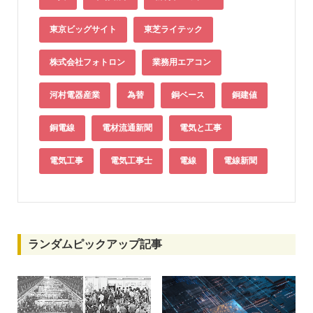
東京ビッグサイト
東芝ライテック
株式会社フォトロン
業務用エアコン
河村電器産業
為替
銅ベース
銅建値
銅電線
電材流通新聞
電気と工事
電気工事
電気工事士
電線
電線新聞
ランダムピックアップ記事