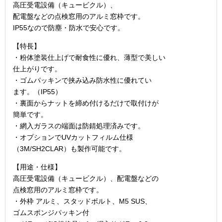
高圧受電設備（キュービクル）、
配電盤などの点検窓用のアルミ窓枠です。
IP55なので防塵・防水で安心です。
【特長】
・粉体塗装仕上げで耐食性に優れ、薄型で美しい
仕上がりです。
・ゴムパッキンで挟み込み防水性に優れてい
ます。（IP55）
・裏面からナットを締め付けるだけで取付けが
簡単です。
・網入ガラスの端面は防錆処理済みです。
・オプションでUVカットフィルム仕様
（3M/SH2CLAR）も製作可能です。
【用途・仕様】
高圧受電設備（キュービクル）、配電盤などの
点検窓用のアルミ窓枠です。
・外枠 アルミ、スタッドボルト、M5 SUS、
ゴムスポンジパッキン付