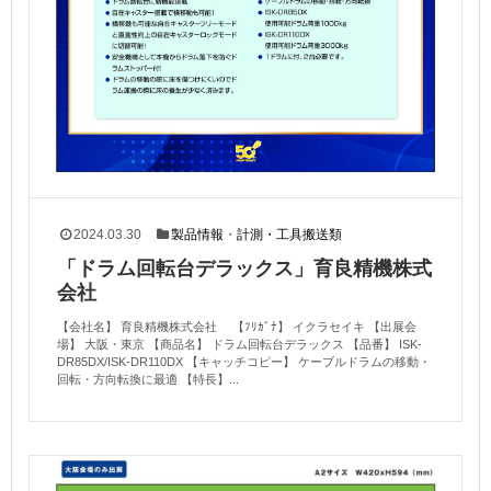
2024.03.30
製品情報
・
計測・工具搬送類
「ドラム回転台デラックス」育良精機株式
会社
【会社名】 育良精機株式会社 【ﾌﾘｶﾞﾅ】 イクラセイキ 【出展会
場】 大阪・東京 【商品名】 ドラム回転台デラックス 【品番】 ISK-
DR85DX/ISK-DR110DX 【キャッチコピー】 ケーブルドラムの移動・
回転・方向転換に最適 【特長】...