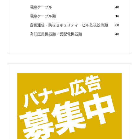
電線ケーブル
48
電線ケーブル類
16
音響通信・防災セキュリティ・ビル監視設備類
88
高低圧用機器類・受配電機器類
40