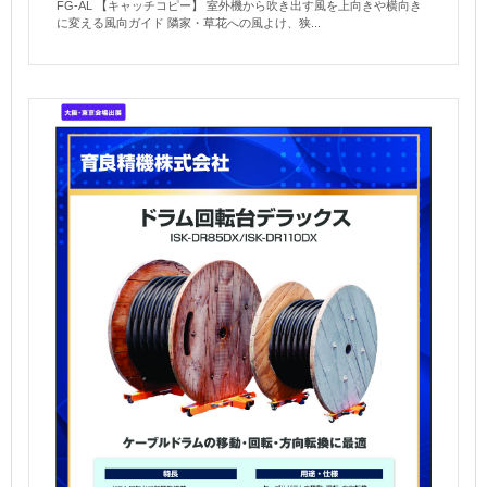
FG-AL 【キャッチコピー】 室外機から吹き出す風を上向きや横向き
に変える風向ガイド 隣家・草花への風よけ、狭...