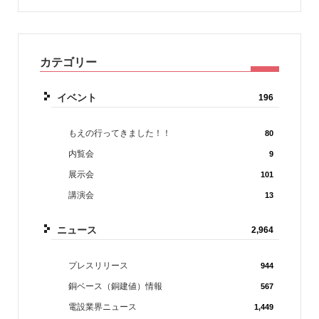
カテゴリー
イベント
196
もえの行ってきました！！
80
内覧会
9
展示会
101
講演会
13
ニュース
2,964
プレスリリース
944
銅ベース（銅建値）情報
567
電設業界ニュース
1,449