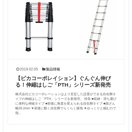
2019.02.05
製品情報
【ピカコーポレイション】ぐんぐん伸び
る！伸縮はしご「PTH」シリーズ新発売
株式会社ピカコーポレーションはより安定した設置ができる自在脚タ
イプの伸縮はしご「PTH」シリーズを新発売。 特長 ■収納・持ち運び
に便利な伸縮タイプ ■前後に角度を変えられる自在脚タイプ ■踏ざん
幅39.2mm ▼前後に動く自在脚でらくらく接地 ▼ゆっくりと縮むので
指...