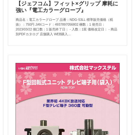
【ジェフコム】フィット×グリップ 摩耗に
強い『電工カラーグローブ』
商品名：電工カラーグローブ 品番：NDG-53LL 標準販売価格（税
抜）：750円 JANコード：4937897056802 梱数：1 発売日：
2023/03/22 個口数：1 販売終了日： - 入数：1双 価格改定日： - 商品
別PDFカタログ 店舗購入 WEB購入...