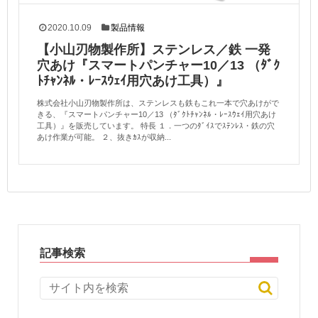
2020.10.09
製品情報
【小山刃物製作所】ステンレス／鉄 一発
穴あけ『スマートパンチャー10／13 （ﾀﾞｸ
ﾄﾁｬﾝﾈﾙ・ﾚｰｽｳｪｲ用穴あけ工具）』
株式会社小山刃物製作所は、ステンレスも鉄もこれ一本で穴あけがで
きる、『スマートパンチャー10／13 （ﾀﾞｸﾄﾁｬﾝﾈﾙ・ﾚｰｽｳｪｲ用穴あけ
工具）』を販売しています。 特長 １．一つのﾀﾞｲｽでｽﾃﾝﾚｽ・鉄の穴
あけ作業が可能。 ２、抜きｶｽが収納...
記事検索