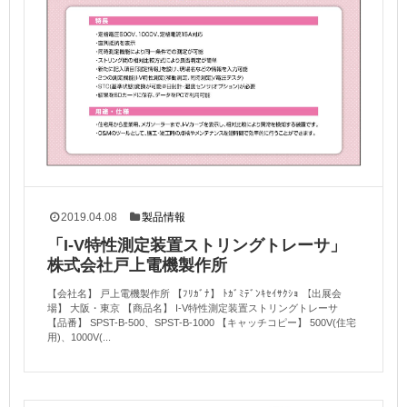
2019.04.08
製品情報
「I-V特性測定装置ストリングトレーサ」
株式会社戸上電機製作所
【会社名】 戸上電機製作所 【ﾌﾘｶﾞﾅ】 ﾄｶﾞﾐﾃﾞﾝｷｾｲｻｸｼｮ 【出展会
場】 大阪・東京 【商品名】 I-V特性測定装置ストリングトレーサ
【品番】 SPST-B-500、SPST-B-1000 【キャッチコピー】 500V(住宅
用)、1000V(...