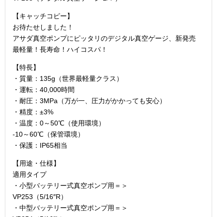
【キャッチコピー】
お待たせしました！
アサダ真空ポンプにピッタリのデジタル真空ゲージ、新発売
最軽量！長寿命！ハイコスパ！
【特長】
・質量：135g（世界最軽量クラス）
・運転：40,000時間
・耐圧：3MPa（万が一、圧力がかかっても安心）
・精度：±3%
・温度：0～50℃（使用環境）
-10～60℃（保管環境）
・保護：IP65相当
【用途・仕様】
適用タイプ
・小型バッテリー式真空ポンプ用＝＞
VP253（5/16″R）
・中型バッテリー式真空ポンプ用＝＞