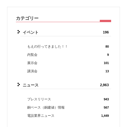
カテゴリー
イベント
196
もえの行ってきました！！
80
内覧会
9
展示会
101
講演会
13
ニュース
2,963
プレスリリース
943
銅ベース（銅建値）情報
567
電設業界ニュース
1,449