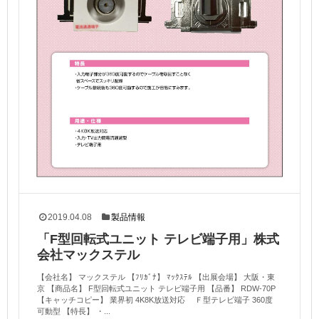
2019.04.08
製品情報
「F型回転式ユニット テレビ端子用」株式
会社マックステル
【会社名】 マックステル 【ﾌﾘｶﾞﾅ】 ﾏｯｸｽﾃﾙ 【出展会場】 大阪・東
京 【商品名】 F型回転式ユニット テレビ端子用 【品番】 RDW-70P
【キャッチコピー】 業界初 4K8K放送対応 Ｆ型テレビ端子 360度
可動型 【特長】 ・...