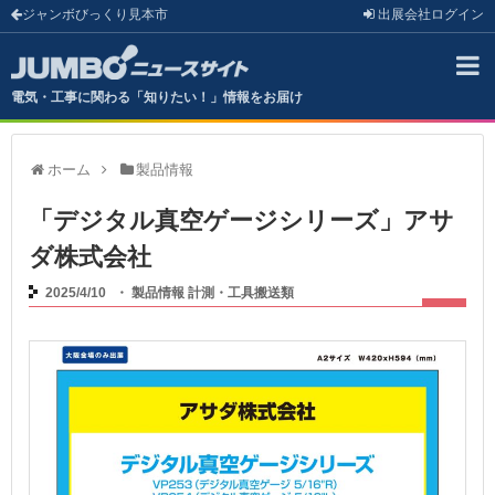
ジャンボびっくり見本市
出展会社
ログイン
電気・工事に関わる「知りたい！」情報をお届け
ホーム
製品情報
「デジタル真空ゲージシリーズ」アサ
ダ株式会社
2025/4/10
・
製品情報
計測・工具搬送類