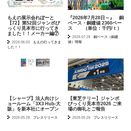
もえの展示会れぽーと
『2026年7月28日～』 銅
【72】第52回ジャンボび
ベース・銅建値 2360ベー
っくり見本市に行ってき
ス （単位：千円/ｔ）
ました！！メーカー編⑦
2026.07.28
銅ベース（銅建
値）情報
2026.06.03
もえの行ってきま
した！！
【シャープ】法人向けシ
【東芝テリー】ジャンボ
ョールーム「3X3 Hub-大
びっくり見本市2026 ご来
阪」を新本社にオープン
場の御礼とご報告
2026.05.28
プレスリリース
2026.05.28
プレスリリース