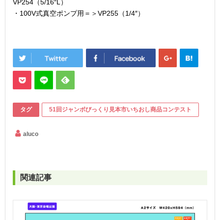
VP254（5/16″L）
・100V式真空ポンプ用＝＞VP255（1/4″）
タグ
51回ジャンボびっくり見本市いちおし商品コンテスト
aluco
関連記事