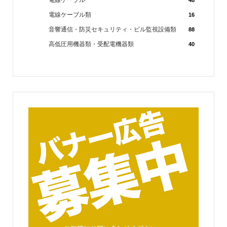
電線ケーブル
48
電線ケーブル類
16
音響通信・防災セキュリティ・ビル監視設備類
88
高低圧用機器類・受配電機器類
40