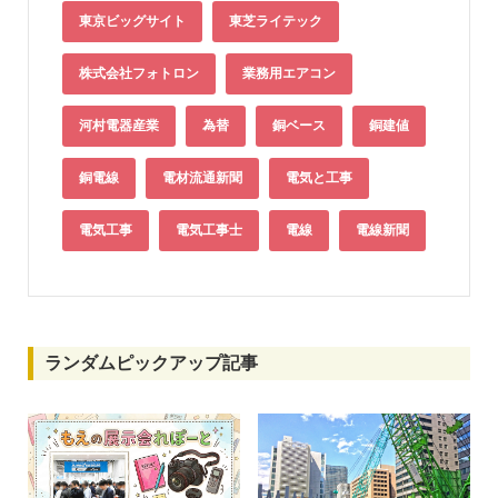
東京ビッグサイト
東芝ライテック
株式会社フォトロン
業務用エアコン
河村電器産業
為替
銅ベース
銅建値
銅電線
電材流通新聞
電気と工事
電気工事
電気工事士
電線
電線新聞
ランダムピックアップ記事