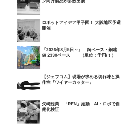
ン向け製品が多数出展
ロボットアイデア甲子園！ 大阪地区予選
開催
『2026年8月5日～』 銅ベース・銅建
値 2330ベース （単位：千円/ｔ）
【ジェフコム】現場が求める切れ味と操
作性『ワイヤーカッター』
矢崎総業 「REN」始動 AI・ロボで自
働化検証