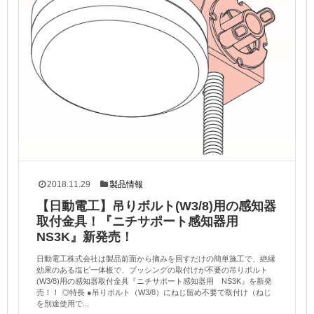
2018.11.29
製品情報
【日動電工】吊りボルト(W3/8)用の感知器
取付金具！『ニチサポート感知器用
NS3K』新発売！
日動電工株式会社は製品前面から摘みを回すだけの簡単施工で、絶縁
効果のある塩ビ一体板で、ブッシングの取付けが不要の吊りボルト
(W3/8)用の感知器取付金具『ニチサポート感知器用 NS3K』を新発
売！！ ◎特長 ●吊りボルト（W3/8）にねじ留め不要で取付け（ねじ
を別途使用で...