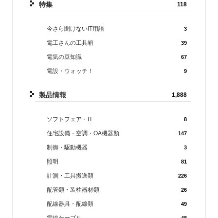
特集
118
今さら聞けないIT用語
3
電工さんの工具箱
39
電気の豆知識
67
電設・ウォッチ！
9
製品情報
1,888
ソフトフェア・IT
8
住宅設備・空調・OA機器類
147
制御・駆動機器
3
照明
81
計測・工具搬送類
226
配管類・装柱器材類
26
配線器具・配線類
49