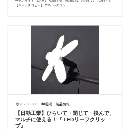
ーデンライト 【品番】 AU55770、AU55771、AU55772、AU55773
【キャッチコピー】 Φ35mmのコン...
2023.03.06
照明
・
製品情報
【日動工業】ひらいて・閉じて・挟んで、
マルチに使える！『 LEDリーフクリッ
プ』