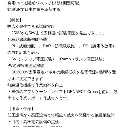
発電中の太陽光パネルでも絶縁測定可能。
効率UPで日中作業を革新する
【特長】
幅広く発生できる試験電圧
・250Vから5kVまで広範囲の試験電圧を発生できます。
各種絶縁診断機能搭載
・PI（成極指数）、DAR（誘電吸収比）、DD（誘電体放電）
の自動計算と表示
・SV（ステップ電圧試験）、Ramp（ランプ電圧試験）
PV絶縁抵抗測定機能
・DC2000V太陽電池パネルの絶縁抵抗を発電電流の影響を受
けずに測定できます。
無線通信機能で作業効率を向上
・無償のアプリケーションソフトGENNECT Crossを使い、効
率よく作業レポート作成できます。
【用途・仕様】
低圧設備から高圧設備まで幅広く威力を発揮する絶縁抵抗計
・目的：高圧電気設備の点検