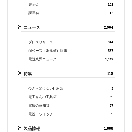
展示会
101
講演会
13
ニュース
2,964
プレスリリース
944
銅ベース（銅建値）情報
567
電設業界ニュース
1,449
特集
118
今さら聞けないIT用語
3
電工さんの工具箱
39
電気の豆知識
67
電設・ウォッチ！
9
製品情報
1,888