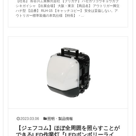
【社名】 長谷川工業株式会社 【フリガナ】 ハセガワコウギョウカブ
シキガイシャ 【出展会場】 大阪・東京 【商品名】 アウトリガー脚立
ハチ型 【品番】 RLH-15 【キャッチコピー】 安全は妥協しない。ア
ウトリガー標準装備の本気仕様 【特長】 ・...
2023.03.06
照明
・
製品情報
【ジェフコム】ほぼ全周囲を照らすことが
できるLED作業灯『LEDボンボリーライ