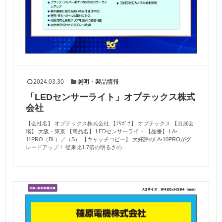
2024.03.30
照明
・
製品情報
「LEDセンサーライト」オプテックス株式
会社
【会社名】 オプテックス株式会社 【ﾌﾘｶﾞﾅ】 オプテックス 【出展会
場】 大阪・東京 【商品名】 LEDセンサーライト 【品番】 LA-
11PRO（BL）／（S） 【キャッチコピー】 大好評のLA-10PROがグ
レードアップ！ 従来比1.7倍の明るさの...