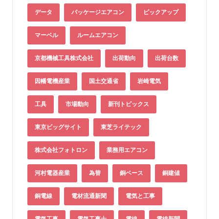
データ
パッケージエアコン
ピックアップ
マーベル
ルームエアコン
京都機械工具株式会社
出荷動向
出荷台数
因幡電機産業
国土交通省
岩崎電気
工具
市場動向
新刊トピックス
東京ビッグサイト
東芝ライテック
株式会社フォトロン
業務用エアコン
河村電器産業
為替
銅ベース
銅建値
銅電線
電材流通新聞
電気と工事