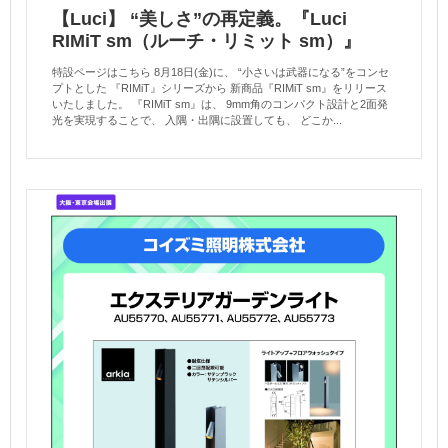
【Luci】 “美しさ”の再定義。『Luci
RIMiT sm（ルーチ・リミット sm）』
特設ページはこちら 8月18日(金)に、 “小さいは武器になる”をコンセ
プトとした 『RIMiT』シリーズから 新商品『RIMiT sm』をリリース
いたしました。 『RIMiT sm』は、 9mm角のコンパクト設計と2面発
光を実現することで、 入隅・出隅に設置しても、 どこか...