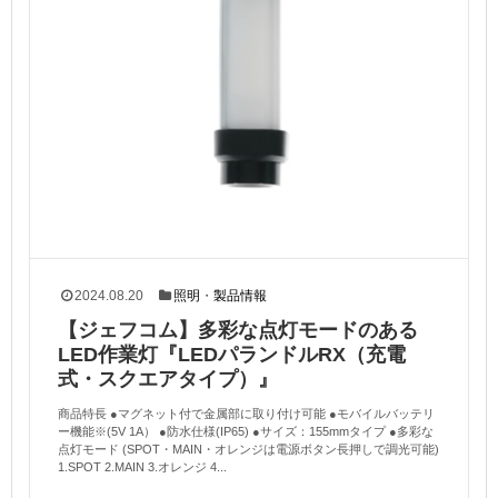
2024.08.20
照明
・
製品情報
【ジェフコム】多彩な点灯モードのある
LED作業灯『LEDパランドルRX（充電
式・スクエアタイプ）』
商品特長 ●マグネット付で金属部に取り付け可能 ●モバイルバッテリ
ー機能※(5V 1A） ●防水仕様(IP65) ●サイズ：155mmタイプ ●多彩な
点灯モード (SPOT・MAIN・オレンジは電源ボタン長押しで調光可能)
1.SPOT 2.MAIN 3.オレンジ 4...