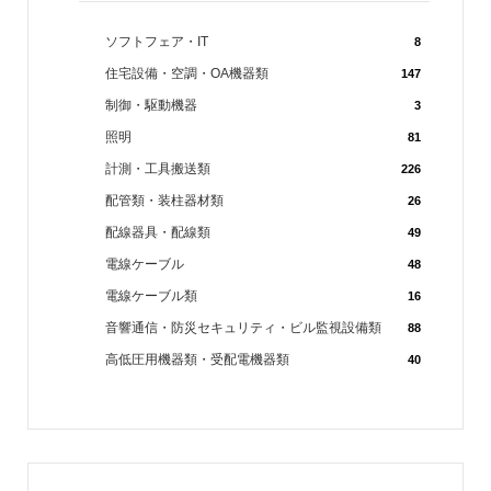
ソフトフェア・IT
8
住宅設備・空調・OA機器類
147
制御・駆動機器
3
照明
81
計測・工具搬送類
226
配管類・装柱器材類
26
配線器具・配線類
49
電線ケーブル
48
電線ケーブル類
16
音響通信・防災セキュリティ・ビル監視設備類
88
高低圧用機器類・受配電機器類
40