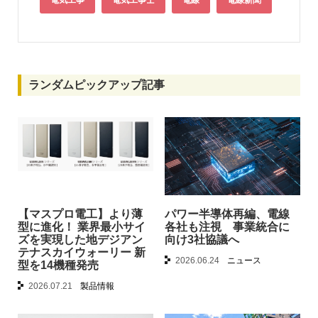
電気工事
電気工事士
電線
電線新聞
ランダムピックアップ記事
【マスプロ電工】より薄
パワー半導体再編、電線
型に進化！ 業界最小サイ
各社も注視 事業統合に
ズを実現した地デジアン
向け3社協議へ
テナスカイウォーリー 新
2026.06.24
ニュース
型を14機種発売
2026.07.21
製品情報