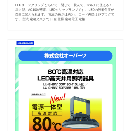
LEDリーフクリップ ひらいて・閉じて・挟んで、マルチに使える！
屋内型、AC100V専用、LEDクリップランプです。 LEDの照射角度が
自由に変えられます。 電線の長さは約5m、コード先端は2Pプラグで
す。 型式 定格光束(Lm) 口金 仕様 定格電圧 定格...