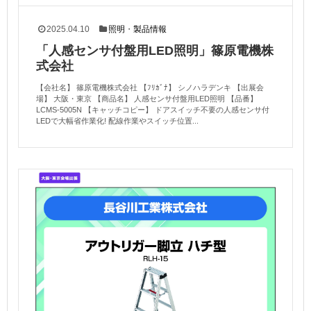
2025.04.10
照明
・
製品情報
「人感センサ付盤用LED照明」篠原電機株
式会社
【会社名】 篠原電機株式会社 【ﾌﾘｶﾞﾅ】 シノハラデンキ 【出展会
場】 大阪・東京 【商品名】 人感センサ付盤用LED照明 【品番】
LCMS-5005N 【キャッチコピー】 ドアスイッチ不要の人感センサ付
LEDで大幅省作業化! 配線作業やスイッチ位置...