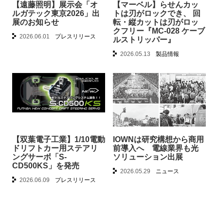
【遠藤照明】展示会「オ
【マーベル】らせんカッ
ルガテック東京2026」出
トは刃がロックでき、 回
展のお知らせ
転・縦カットは刃がロッ
クフリー『MC-028 ケーブ
2026.06.01
プレスリリース
ルストリッパー』
2026.05.13
製品情報
【双葉電子工業】1/10電動
IOWNは研究構想から商用
ドリフトカー用ステアリ
前導入へ 電線業界も光
ングサーボ「S-
ソリューション出展
CD500KS」を発売
2026.05.29
ニュース
2026.06.09
プレスリリース