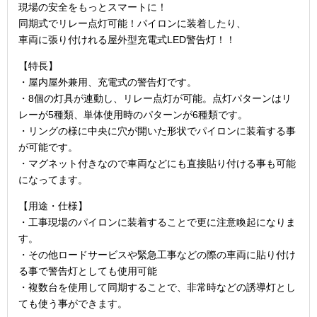
現場の安全をもっとスマートに！
同期式でリレー点灯可能！パイロンに装着したり、
車両に張り付けれる屋外型充電式LED警告灯！！
【特長】
・屋内屋外兼用、充電式の警告灯です。
・8個の灯具が連動し、リレー点灯が可能。点灯パターンはリ
レーが5種類、単体使用時のパターンが6種類です。
・リングの様に中央に穴が開いた形状でパイロンに装着する事
が可能です。
・マグネット付きなので車両などにも直接貼り付ける事も可能
になってます。
【用途・仕様】
・工事現場のパイロンに装着することで更に注意喚起になりま
す。
・その他ロードサービスや緊急工事などの際の車両に貼り付け
る事で警告灯としても使用可能
・複数台を使用して同期することで、非常時などの誘導灯とし
ても使う事ができます。