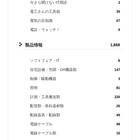
今さら聞けないIT用語
3
電工さんの工具箱
39
電気の豆知識
67
電設・ウォッチ！
9
製品情報
1,888
ソフトフェア・IT
8
住宅設備・空調・OA機器類
147
制御・駆動機器
3
照明
81
計測・工具搬送類
226
配管類・装柱器材類
26
配線器具・配線類
49
電線ケーブル
48
電線ケーブル類
16