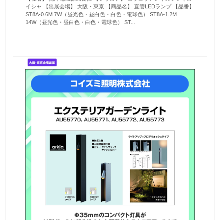
イシャ 【出展会場】 大阪・東京 【商品名】 直管LEDランプ 【品番】
ST8A-0.6M 7W（昼光色・昼白色・白色・電球色） ST8A-1.2M
14W（昼光色・昼白色・白色・電球色） ST...