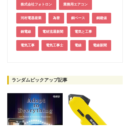
株式会社フォトロン
業務用エアコン
河村電器産業
為替
銅ベース
銅建値
銅電線
電材流通新聞
電気と工事
電気工事
電気工事士
電線
電線新聞
ランダムピックアップ記事