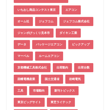
いちおし商品コンテスト東京
エアコン
オーム社
ジェフコム
ジェフコム株式会社
ジャンボびっくり見本市
ダイキン工業
データ
パッケージエアコン
ピックアップ
マーベル
ルームエアコン
京都機械工具株式会社
出荷動向
出荷台数
因幡電機産業
国土交通省
岩崎電気
工具
市場動向
新刊トピックス
東京ビッグサイト
東芝ライテック