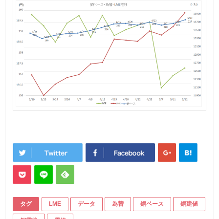
タグ
LME
データ
為替
銅ベース
銅建値