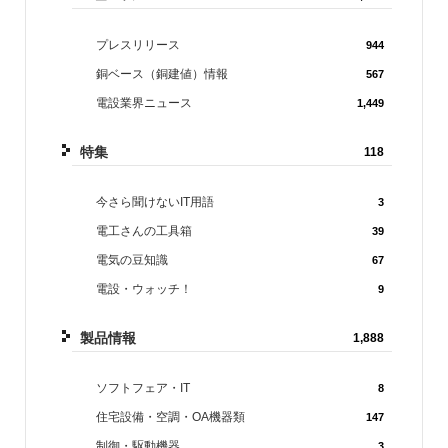
プレスリリース
944
銅ベース（銅建値）情報
567
電設業界ニュース
1,449
特集
118
今さら聞けないIT用語
3
電工さんの工具箱
39
電気の豆知識
67
電設・ウォッチ！
9
製品情報
1,888
ソフトフェア・IT
8
住宅設備・空調・OA機器類
147
制御・駆動機器
3