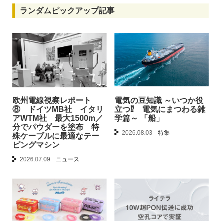
ランダムピックアップ記事
欧州電線視察レポート
電気の豆知識 ～いつか役
⑧ ドイツMB社 イタリ
立つ⁉︎ 電気にまつわる雑
アWTM社 最大1500m／
学篇～ 「船」
分でパウダーを塗布 特
2026.08.03
特集
殊ケーブルに最適なテー
ピングマシン
2026.07.09
ニュース