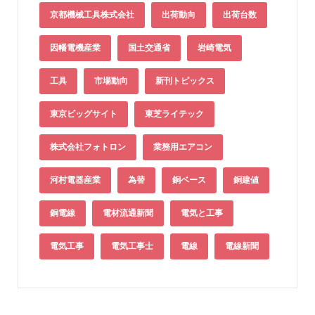
京都機械工具株式会社
出荷動向
出荷台数
因幡電機産業
国土交通省
岩崎電気
工具
市場動向
新刊トピックス
東京ビッグサイト
東芝ライテック
株式会社フォトロン
業務用エアコン
河村電器産業
為替
銅ベース
銅建値
銅電線
電材流通新聞
電気と工事
電気工事
電気工事士
電線
電線新聞