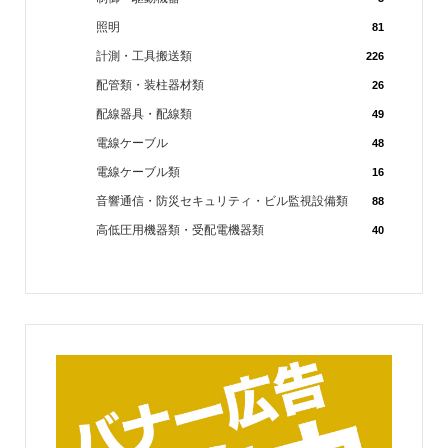
照明
81
計測・工具搬送類
226
配管類・装柱器材類
26
配線器具・配線類
49
電線ケーブル
48
電線ケーブル類
16
音響通信・防災セキュリティ・ビル監視設備類
88
高低圧用機器類・受配電機器類
40