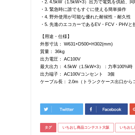
・2. 4.5kW（1.5kW×3）出力で電気を供
・3. 緊急時に誰でもすぐに使える簡単操作
・4. 野外使用が可能な優れた耐候性・耐久性
・5. 先進のエコカーであるEV・FCV・PHV
【用途・仕様】
外形寸法： W631×D500×H302(mm)
質量： 36kg
出力電圧： AC100V
最大出力： 4.5kW（1.5kW×3）：力率100%時
出力端子： AC100Vコンセント 3個
ケーブル長： 2.0m（トランクケース出口か
タグ
いちおし商品コンテスト大阪
いちおし