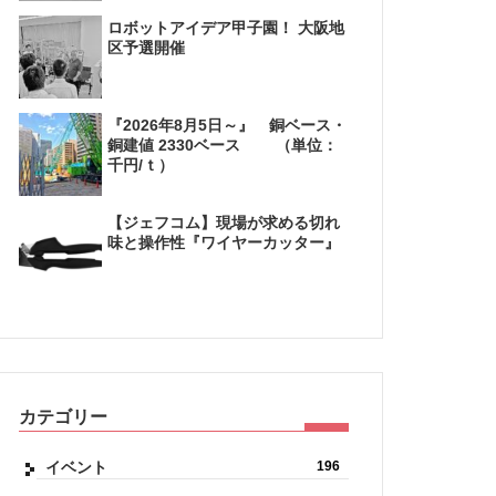
ロボットアイデア甲子園！ 大阪地
区予選開催
『2026年8月5日～』 銅ベース・
銅建値 2330ベース （単位：
千円/ｔ）
【ジェフコム】現場が求める切れ
味と操作性『ワイヤーカッター』
カテゴリー
イベント
196