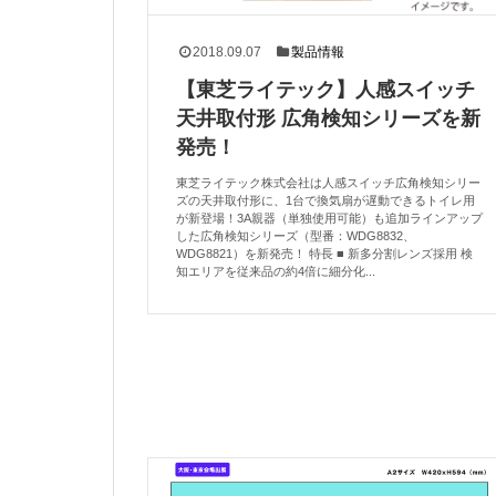
2018.09.07
製品情報
【東芝ライテック】人感スイッチ
天井取付形 広角検知シリーズを新
発売！
東芝ライテック株式会社は人感スイッチ広角検知シリー
ズの天井取付形に、1台で換気扇が遅動できるトイレ用
が新登場！3A親器（単独使用可能）も追加ラインアップ
した広角検知シリーズ（型番：WDG8832、
WDG8821）を新発売！ 特長 ■ 新多分割レンズ採用 検
知エリアを従来品の約4倍に細分化...