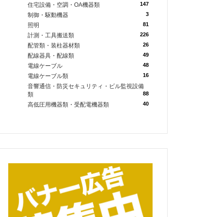
147
住宅設備・空調・OA機器類
3
制御・駆動機器
81
照明
226
計測・工具搬送類
26
配管類・装柱器材類
49
配線器具・配線類
48
電線ケーブル
16
電線ケーブル類
音響通信・防災セキュリティ・ビル監視設備
88
類
40
高低圧用機器類・受配電機器類