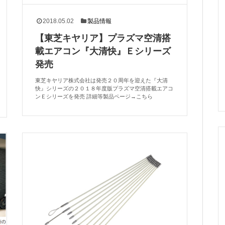
2018.05.02
製品情報
【東芝キヤリア】プラズマ空清搭
載エアコン『大清快』Ｅシリーズ
発売
東芝キヤリア株式会社は発売２０周年を迎えた『大清
快』シリーズの２０１８年度版プラズマ空清搭載エアコ
ンＥシリーズを発売 詳細等製品ページ→こちら