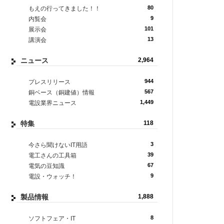
80
もえの行ってきました！！
9
内覧会
101
展示会
13
講演会
ニュース
2,964
944
プレスリリース
567
銅ベース（銅建値）情報
1,449
電設業界ニュース
特集
118
3
今さら聞けないIT用語
39
電工さんの工具箱
67
電気の豆知識
9
電設・ウォッチ！
製品情報
1,888
8
ソフトフェア・IT