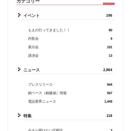
カテゴリー
イベント
196
もえの行ってきました！！
80
内覧会
9
展示会
101
講演会
13
ニュース
2,964
プレスリリース
944
銅ベース（銅建値）情報
567
電設業界ニュース
1,449
特集
118
今さら聞けないIT用語
3