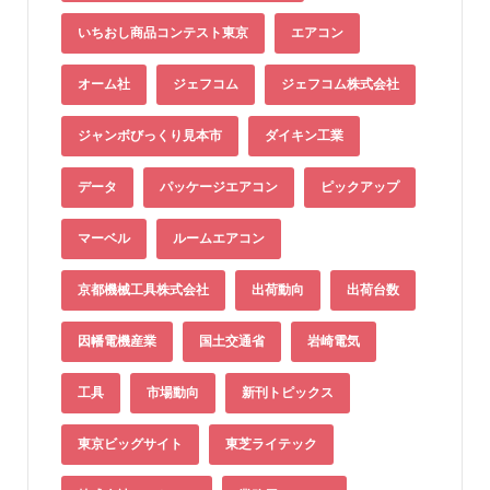
いちおし商品コンテスト東京
エアコン
オーム社
ジェフコム
ジェフコム株式会社
ジャンボびっくり見本市
ダイキン工業
データ
パッケージエアコン
ピックアップ
マーベル
ルームエアコン
京都機械工具株式会社
出荷動向
出荷台数
因幡電機産業
国土交通省
岩崎電気
工具
市場動向
新刊トピックス
東京ビッグサイト
東芝ライテック