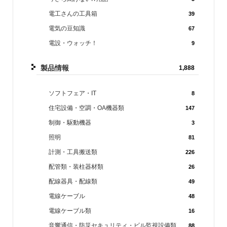
電工さんの工具箱
39
電気の豆知識
67
電設・ウォッチ！
9
製品情報
1,888
ソフトフェア・IT
8
住宅設備・空調・OA機器類
147
制御・駆動機器
3
照明
81
計測・工具搬送類
226
配管類・装柱器材類
26
配線器具・配線類
49
電線ケーブル
48
電線ケーブル類
16
音響通信・防災セキュリティ・ビル監視設備類
88