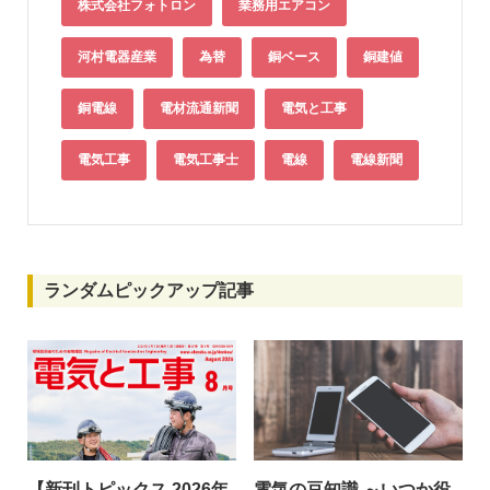
株式会社フォトロン
業務用エアコン
河村電器産業
為替
銅ベース
銅建値
銅電線
電材流通新聞
電気と工事
電気工事
電気工事士
電線
電線新聞
ランダムピックアップ記事
【新刊トピックス 2026年
電気の豆知識 ～いつか役