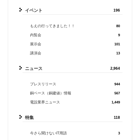
イベント
196
もえの行ってきました！！
80
内覧会
9
展示会
101
講演会
13
ニュース
2,964
プレスリリース
944
銅ベース（銅建値）情報
567
電設業界ニュース
1,449
特集
118
今さら聞けないIT用語
3