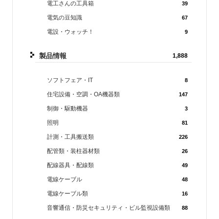
電工さんの工具箱
39
電気の豆知識
67
電設・ウォッチ！
9
製品情報
1,888
ソフトフェア・IT
8
住宅設備・空調・OA機器類
147
制御・駆動機器
3
照明
81
計測・工具搬送類
226
配管類・装柱器材類
26
配線器具・配線類
49
電線ケーブル
48
電線ケーブル類
16
音響通信・防災セキュリティ・ビル監視設備類
88