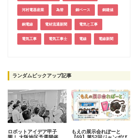
河村電器産業
為替
銅ベース
銅建値
銅電線
電材流通新聞
電気と工事
電気工事
電気工事士
電線
電線新聞
ランダムピックアップ記事
ロボットアイデア甲子
もえの展示会れぽーと
園！ 大阪地区予選開催
【69】第52回ジャンボび