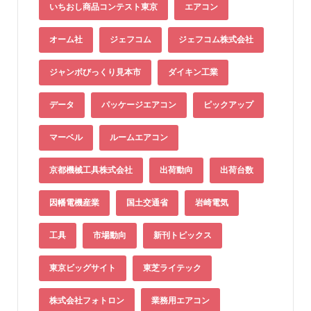
いちおし商品コンテスト東京
エアコン
オーム社
ジェフコム
ジェフコム株式会社
ジャンボびっくり見本市
ダイキン工業
データ
パッケージエアコン
ピックアップ
マーベル
ルームエアコン
京都機械工具株式会社
出荷動向
出荷台数
因幡電機産業
国土交通省
岩崎電気
工具
市場動向
新刊トピックス
東京ビッグサイト
東芝ライテック
株式会社フォトロン
業務用エアコン