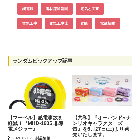
銅電線
電材流通新聞
電気と工事
電気工事
電気工事士
電線
電線新聞
ランダムピックアップ記事
【マーベル】感電事故を
【共和】『オーバンド×サ
軽減！『MHD-1935 非導
ンリオキャラクターズ
電メジャー』
缶』を6月27日(土)より発
売いたします。
2026.07.07
製品情報