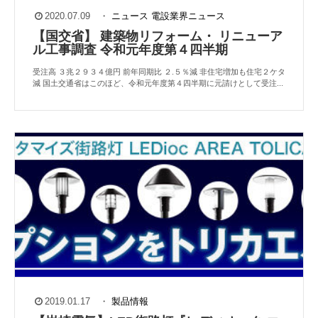
2020.07.09
・
ニュース
電設業界ニュース
【国交省】 建築物リフォーム・ リニューア
ル工事調査 令和元年度第４四半期
受注高 ３兆２９３４億円 前年同期比 ２.５％減 非住宅増加も住宅２ケタ
減 国土交通省はこのほど、令和元年度第４四半期に元請けとして受注...
2019.01.17
・
製品情報