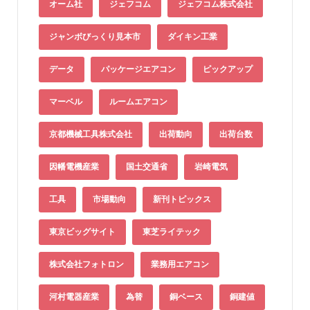
オーム社
ジェフコム
ジェフコム株式会社
ジャンボびっくり見本市
ダイキン工業
データ
パッケージエアコン
ピックアップ
マーベル
ルームエアコン
京都機械工具株式会社
出荷動向
出荷台数
因幡電機産業
国土交通省
岩崎電気
工具
市場動向
新刊トピックス
東京ビッグサイト
東芝ライテック
株式会社フォトロン
業務用エアコン
河村電器産業
為替
銅ベース
銅建値