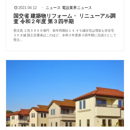
2021.04.12
・
ニュース
電設業界ニュース
国交省 建築物リフォーム・ リニューアル調
査 令和２年度 第３四半期
受注高 ２兆５９６６億円 前年同期比１４.４％減住宅は増加も非住宅
２ケタ減 国土交通省はこのほど、令和２年度第３四半期に元請けとして
受注...