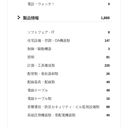
電設・ウォッチ！
9
製品情報
1,888
ソフトフェア・IT
8
住宅設備・空調・OA機器類
147
制御・駆動機器
3
照明
81
計測・工具搬送類
226
配管類・装柱器材類
26
配線器具・配線類
49
電線ケーブル
48
電線ケーブル類
16
音響通信・防災セキュリティ・ビル監視設備類
88
高低圧用機器類・受配電機器類
40