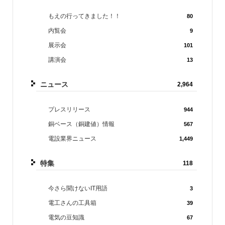
もえの行ってきました！！
80
内覧会
9
展示会
101
講演会
13
ニュース
2,964
プレスリリース
944
銅ベース（銅建値）情報
567
電設業界ニュース
1,449
特集
118
今さら聞けないIT用語
3
電工さんの工具箱
39
電気の豆知識
67