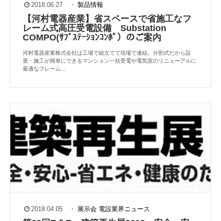
2018.06.27
・
製品情報
【河村電器産業】省スペースで省施工なフ
レーム式高圧受電設備 Substation
COMPO(ｻﾌﾞｽﾃｰｼｮﾝｺﾝﾎﾟ）のご案内
河村電器産業株式会社は工場で組立てて現場で連結。分割式だから設
置・施工が簡単にできるマンション一括受電や電気室のリニューアルに
最適なフレーム...
2018.04.05
・
展示会
電設業界ニュース