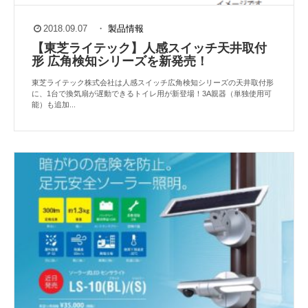
2018.09.07
・
製品情報
【東芝ライテック】人感スイッチ天井取付
形 広角検知シリーズを新発売！
東芝ライテック株式会社は人感スイッチ広角検知シリーズの天井取付形
に、1台で換気扇が遅動できるトイレ用が新登場！3A親器（単独使用可
能）も追加...