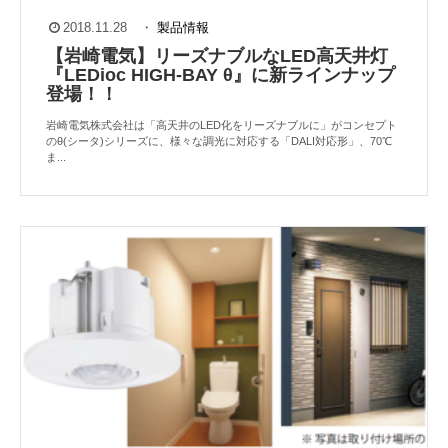
2018.11.28
・
製品情報
【岩崎電気】リーズナブルなLED高天井灯
『LEDioc HIGH-BAY θ』に新ラインナップ
登場！！
岩崎電気株式会社は「高天井のLED化をリーズナブルに」がコンセプト
のθ(シータ)シリーズに、様々な調光に対応する「DALI対応形」、70℃
ま...