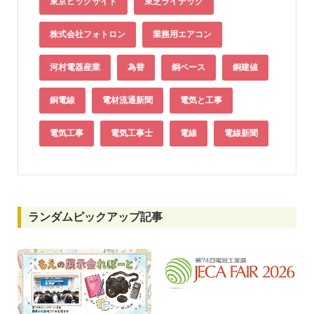
東京ビッグサイト
東芝ライテック
株式会社フォトロン
業務用エアコン
河村電器産業
為替
銅ベース
銅建値
銅電線
電材流通新聞
電気と工事
電気工事
電気工事士
電線
電線新聞
ランダムピックアップ記事