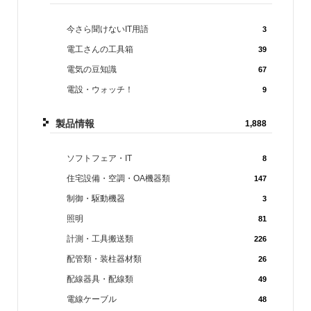
今さら聞けないIT用語
3
電工さんの工具箱
39
電気の豆知識
67
電設・ウォッチ！
9
製品情報
1,888
ソフトフェア・IT
8
住宅設備・空調・OA機器類
147
制御・駆動機器
3
照明
81
計測・工具搬送類
226
配管類・装柱器材類
26
配線器具・配線類
49
電線ケーブル
48