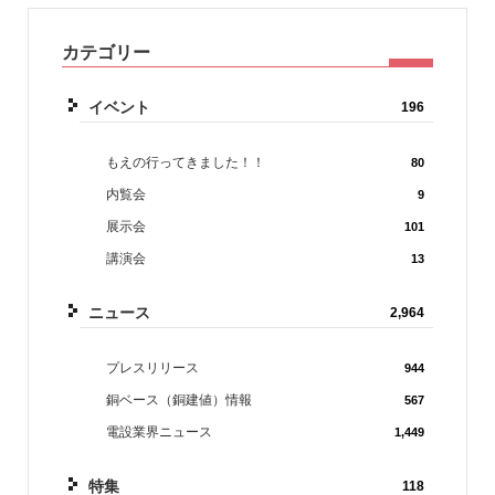
カテゴリー
イベント
196
もえの行ってきました！！
80
内覧会
9
展示会
101
講演会
13
ニュース
2,964
プレスリリース
944
銅ベース（銅建値）情報
567
電設業界ニュース
1,449
特集
118