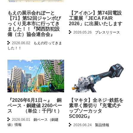
もえの展示会れぽーと
【アイホン】第74回電設
【71】第52回ジャンボび
工業展「JECA FAIR
っくり見本市に行ってき
2026」に出展いたします
ました！！『関西防犯設
2026.05.26
プレスリリース
備（士）協会連合会』
2026.06.02
もえの行ってきま
した！！
『2026年6月1日～』 銅
【マキタ】全ネジ･鉄筋を
ベース・銅建値 2260ベー
素早く際切り『充電式チ
ス （単位：千円/ｔ）
ップソーカッタ
SC002G』
2026.06.01
銅ベース（銅建
値）情報
2026.06.24
製品情報