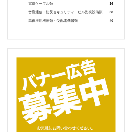
電線ケーブル類
16
音響通信・防災セキュリティ・ビル監視設備類
88
高低圧用機器類・受配電機器類
40