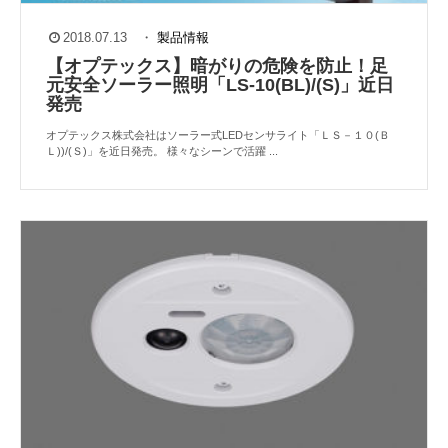
2018.07.13
・
製品情報
【オプテックス】暗がりの危険を防止！足
元安全ソーラー照明「LS-10(BL)/(S)」近日
発売
オプテックス株式会社はソーラー式LEDセンサライト「ＬＳ－１０(Ｂ
Ｌ))/(Ｓ)」を近日発売。 様々なシーンで活躍 ...