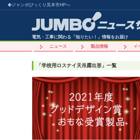
ジャンボびっくり見本市
HPへ
電気・工事に関わる「知りたい！」情報をお届け
ニュース
製品情報
イ
「
学校用ロスナイ天吊露出形
」
一覧