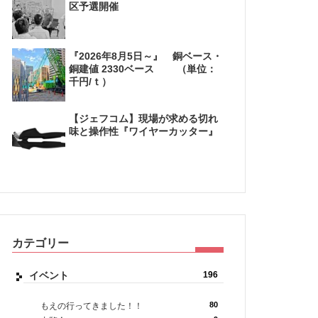
区予選開催
『2026年8月5日～』 銅ベース・
銅建値 2330ベース （単位：
千円/ｔ）
【ジェフコム】現場が求める切れ
味と操作性『ワイヤーカッター』
カテゴリー
イベント
196
80
もえの行ってきました！！