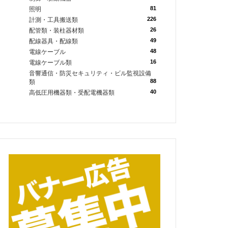
81
照明
226
計測・工具搬送類
26
配管類・装柱器材類
49
配線器具・配線類
48
電線ケーブル
16
電線ケーブル類
音響通信・防災セキュリティ・ビル監視設備
88
類
40
高低圧用機器類・受配電機器類