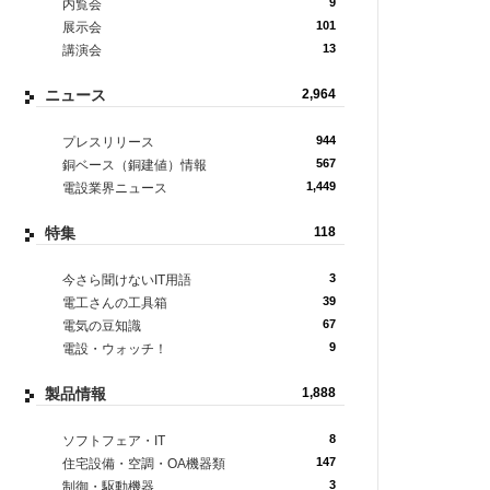
9
内覧会
101
展示会
13
講演会
ニュース
2,964
944
プレスリリース
567
銅ベース（銅建値）情報
1,449
電設業界ニュース
特集
118
3
今さら聞けないIT用語
39
電工さんの工具箱
67
電気の豆知識
9
電設・ウォッチ！
製品情報
1,888
8
ソフトフェア・IT
147
住宅設備・空調・OA機器類
3
制御・駆動機器