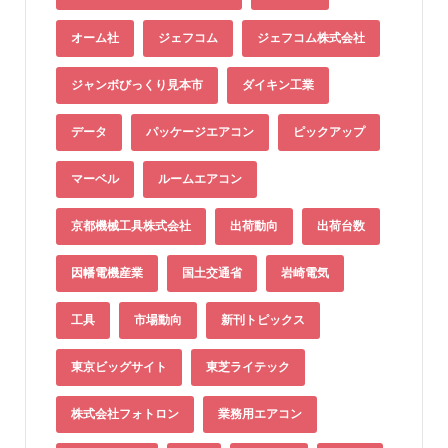
オーム社
ジェフコム
ジェフコム株式会社
ジャンボびっくり見本市
ダイキン工業
データ
パッケージエアコン
ピックアップ
マーベル
ルームエアコン
京都機械工具株式会社
出荷動向
出荷台数
因幡電機産業
国土交通省
岩崎電気
工具
市場動向
新刊トピックス
東京ビッグサイト
東芝ライテック
株式会社フォトロン
業務用エアコン