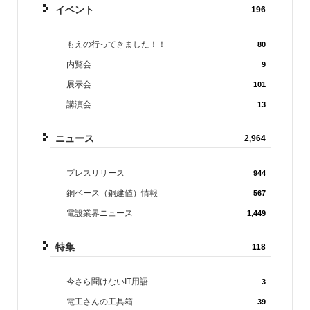
イベント
196
もえの行ってきました！！
80
内覧会
9
展示会
101
講演会
13
ニュース
2,964
プレスリリース
944
銅ベース（銅建値）情報
567
電設業界ニュース
1,449
特集
118
今さら聞けないIT用語
3
電工さんの工具箱
39