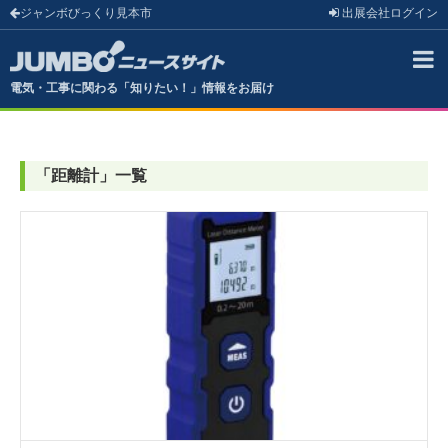
ジャンボびっくり見本市
出展会社
ログイン
電気・工事に関わる「知りたい！」情報をお届け
「
距離計
」
一覧