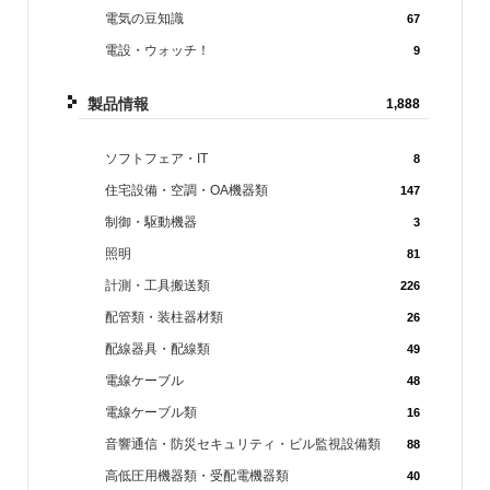
電気の豆知識
67
電設・ウォッチ！
9
製品情報
1,888
ソフトフェア・IT
8
住宅設備・空調・OA機器類
147
制御・駆動機器
3
照明
81
計測・工具搬送類
226
配管類・装柱器材類
26
配線器具・配線類
49
電線ケーブル
48
電線ケーブル類
16
音響通信・防災セキュリティ・ビル監視設備類
88
高低圧用機器類・受配電機器類
40