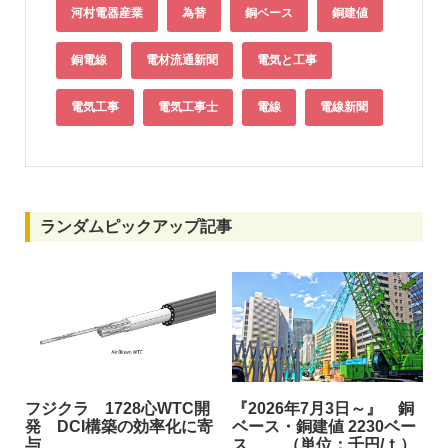
河村電器産業
為替
銅ベース
銅建値
銅電線
電材流通新聞
電気と工事
電気工事
電気工事士
電線
電線新聞
ランダムピックアップ記事
フジクラ 1728心WTC開
『2026年7月3日～』 銅
発 DCI構築の効率化に寄
ベース・銅建値 2230ベー
与
ス （単位：千円/ｔ）