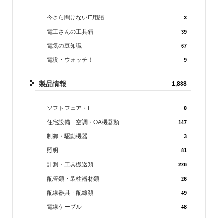
今さら聞けないIT用語
3
電工さんの工具箱
39
電気の豆知識
67
電設・ウォッチ！
9
製品情報
1,888
ソフトフェア・IT
8
住宅設備・空調・OA機器類
147
制御・駆動機器
3
照明
81
計測・工具搬送類
226
配管類・装柱器材類
26
配線器具・配線類
49
電線ケーブル
48