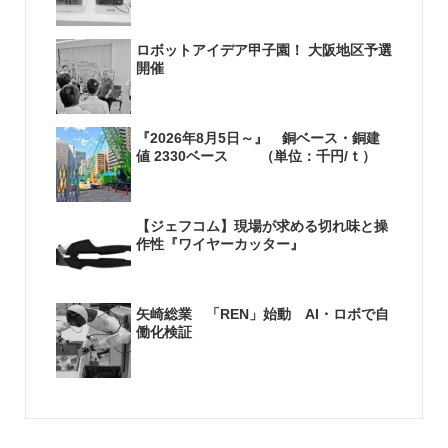
ロボットアイデア甲子園！ 大阪地区予選
開催
『2026年8月5日～』 銅ベース・銅建
値 2330ベース （単位：千円/ｔ）
【ジェフコム】現場が求める切れ味と操
作性『ワイヤーカッター』
矢崎総業 「REN」始動 AI・ロボで自
働化検証