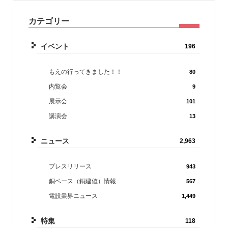
カテゴリー
イベント
196
もえの行ってきました！！
80
内覧会
9
展示会
101
講演会
13
ニュース
2,963
プレスリリース
943
銅ベース（銅建値）情報
567
電設業界ニュース
1,449
特集
118