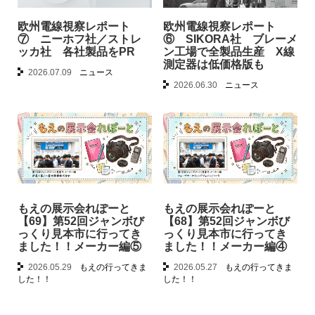
欧州電線視察レポート
欧州電線視察レポート
⑦ ニーホフ社／ストレ
⑥ SIKORA社 ブレーメ
ッカ社 各社製品をPR
ン工場で全製品生産 X線
測定器は低価格版も
2026.07.09
ニュース
2026.06.30
ニュース
もえの展示会れぽーと
もえの展示会れぽーと
【69】第52回ジャンボび
【68】第52回ジャンボび
っくり見本市に行ってき
っくり見本市に行ってき
ました！！メーカー編⑤
ました！！メーカー編④
2026.05.29
もえの行ってきま
2026.05.27
もえの行ってきま
した！！
した！！