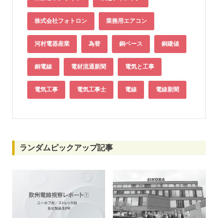
株式会社フォトロン
業務用エアコン
河村電器産業
為替
銅ベース
銅建値
銅電線
電材流通新聞
電気と工事
電気工事
電気工事士
電線
電線新聞
ランダムピックアップ記事