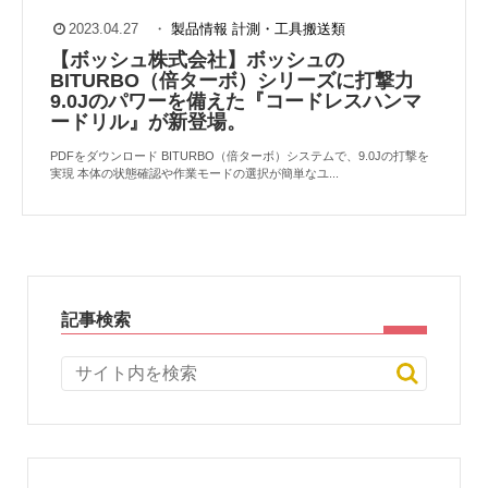
2023.04.27
・
製品情報
計測・工具搬送類
【ボッシュ株式会社】ボッシュの
BITURBO（倍ターボ）シリーズに打撃力
9.0Jのパワーを備えた『コードレスハンマ
ードリル』が新登場。
PDFをダウンロード BITURBO（倍ターボ）システムで、9.0Jの打撃を
実現 本体の状態確認や作業モードの選択が簡単なユ...
記事検索