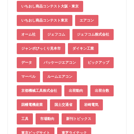
いちおし商品コンテスト大阪・東京
いちおし商品コンテスト東京
エアコン
オーム社
ジェフコム
ジェフコム株式会社
ジャンボびっくり見本市
ダイキン工業
データ
パッケージエアコン
ピックアップ
マーベル
ルームエアコン
京都機械工具株式会社
出荷動向
出荷台数
因幡電機産業
国土交通省
岩崎電気
工具
市場動向
新刊トピックス
東京ビッグサイト
東芝ライテック