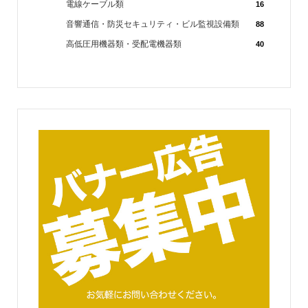
電線ケーブル類
16
音響通信・防災セキュリティ・ビル監視設備類
88
高低圧用機器類・受配電機器類
40