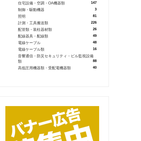
147
住宅設備・空調・OA機器類
3
制御・駆動機器
81
照明
226
計測・工具搬送類
26
配管類・装柱器材類
49
配線器具・配線類
48
電線ケーブル
16
電線ケーブル類
音響通信・防災セキュリティ・ビル監視設備
88
類
40
高低圧用機器類・受配電機器類