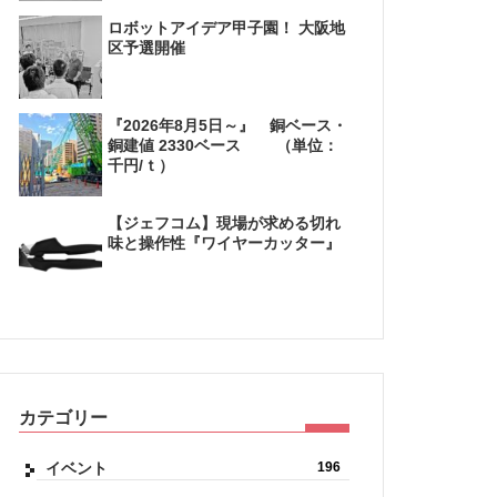
ロボットアイデア甲子園！ 大阪地
区予選開催
『2026年8月5日～』 銅ベース・
銅建値 2330ベース （単位：
千円/ｔ）
【ジェフコム】現場が求める切れ
味と操作性『ワイヤーカッター』
カテゴリー
イベント
196