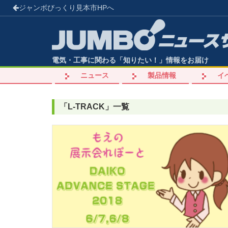
ジャンボびっくり見本市
HPへ
電気・工事に関わる「知りたい！」情報をお届け
ニュース
製品情報
イ
「
L-TRACK
」
一覧