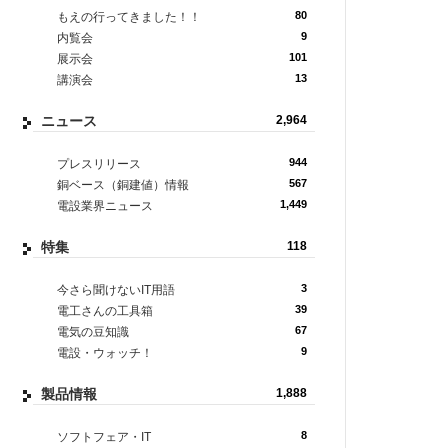
80
もえの行ってきました！！
9
内覧会
101
展示会
13
講演会
ニュース
2,964
944
プレスリリース
567
銅ベース（銅建値）情報
1,449
電設業界ニュース
特集
118
3
今さら聞けないIT用語
39
電工さんの工具箱
67
電気の豆知識
9
電設・ウォッチ！
製品情報
1,888
8
ソフトフェア・IT