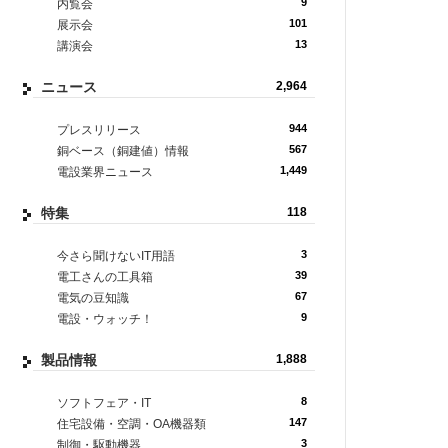
9
内覧会
101
展示会
13
講演会
ニュース
2,964
944
プレスリリース
567
銅ベース（銅建値）情報
1,449
電設業界ニュース
特集
118
3
今さら聞けないIT用語
39
電工さんの工具箱
67
電気の豆知識
9
電設・ウォッチ！
製品情報
1,888
8
ソフトフェア・IT
147
住宅設備・空調・OA機器類
3
制御・駆動機器