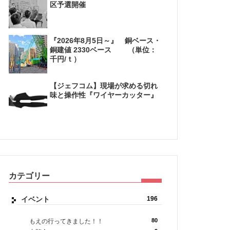
区予選開催
『2026年8月5日～』 銅ベース・
銅建値 2330ベース （単位：
千円/ｔ）
【ジェフコム】現場が求める切れ
味と操作性『ワイヤーカッター』
カテゴリー
イベント
196
80
もえの行ってきました！！