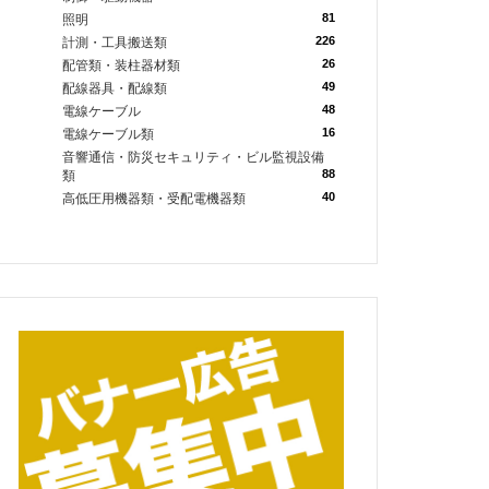
81
照明
226
計測・工具搬送類
26
配管類・装柱器材類
49
配線器具・配線類
48
電線ケーブル
16
電線ケーブル類
音響通信・防災セキュリティ・ビル監視設備
88
類
40
高低圧用機器類・受配電機器類