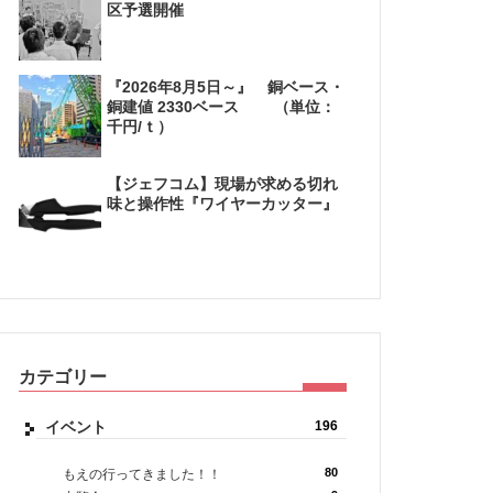
区予選開催
『2026年8月5日～』 銅ベース・
銅建値 2330ベース （単位：
千円/ｔ）
【ジェフコム】現場が求める切れ
味と操作性『ワイヤーカッター』
カテゴリー
イベント
196
80
もえの行ってきました！！