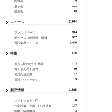
9
内覧会
101
展示会
13
講演会
ニュース
2,964
944
プレスリリース
567
銅ベース（銅建値）情報
1,449
電設業界ニュース
特集
118
3
今さら聞けないIT用語
39
電工さんの工具箱
67
電気の豆知識
9
電設・ウォッチ！
製品情報
1,888
8
ソフトフェア・IT
147
住宅設備・空調・OA機器類
3
制御・駆動機器