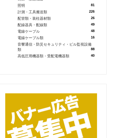
81
照明
226
計測・工具搬送類
26
配管類・装柱器材類
49
配線器具・配線類
48
電線ケーブル
16
電線ケーブル類
音響通信・防災セキュリティ・ビル監視設備
88
類
40
高低圧用機器類・受配電機器類