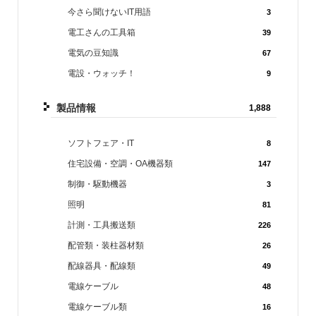
今さら聞けないIT用語
3
電工さんの工具箱
39
電気の豆知識
67
電設・ウォッチ！
9
製品情報
1,888
ソフトフェア・IT
8
住宅設備・空調・OA機器類
147
制御・駆動機器
3
照明
81
計測・工具搬送類
226
配管類・装柱器材類
26
配線器具・配線類
49
電線ケーブル
48
電線ケーブル類
16