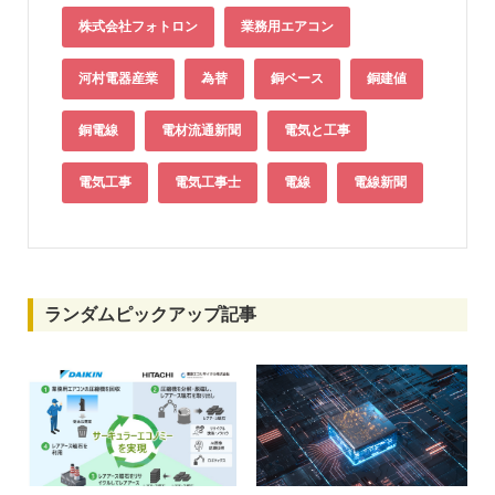
株式会社フォトロン
業務用エアコン
河村電器産業
為替
銅ベース
銅建値
銅電線
電材流通新聞
電気と工事
電気工事
電気工事士
電線
電線新聞
ランダムピックアップ記事