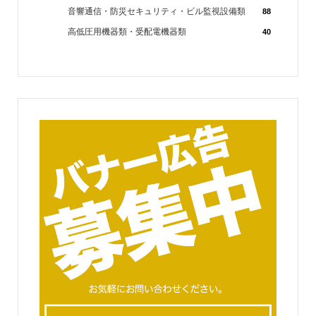
音響通信・防災セキュリティ・ビル監視設備類
88
高低圧用機器類・受配電機器類
40