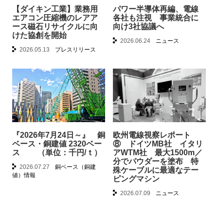
【ダイキン工業】業務用
パワー半導体再編、電線
エアコン圧縮機のレアア
各社も注視 事業統合に
ース磁石リサイクルに向
向け3社協議へ
けた協創を開始
2026.06.24
ニュース
2026.05.13
プレスリリース
『2026年7月24日～』 銅
欧州電線視察レポート
ベース・銅建値 2320ベー
⑧ ドイツMB社 イタリ
ス （単位：千円/ｔ）
アWTM社 最大1500m／
分でパウダーを塗布 特
2026.07.27
銅ベース（銅建
殊ケーブルに最適なテー
値）情報
ピングマシン
2026.07.09
ニュース