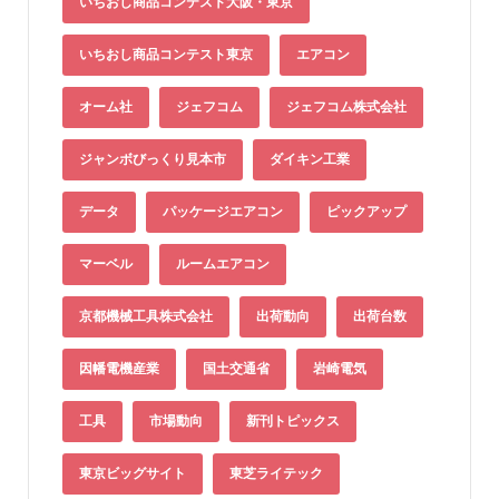
いちおし商品コンテスト大阪・東京
いちおし商品コンテスト東京
エアコン
オーム社
ジェフコム
ジェフコム株式会社
ジャンボびっくり見本市
ダイキン工業
データ
パッケージエアコン
ピックアップ
マーベル
ルームエアコン
京都機械工具株式会社
出荷動向
出荷台数
因幡電機産業
国土交通省
岩崎電気
工具
市場動向
新刊トピックス
東京ビッグサイト
東芝ライテック