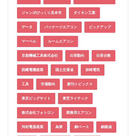
ジャンボびっくり見本市
ダイキン工業
データ
パッケージエアコン
ピックアップ
マーベル
ルームエアコン
京都機械工具株式会社
出荷動向
出荷台数
因幡電機産業
国土交通省
岩崎電気
工具
市場動向
新刊トピックス
東京ビッグサイト
東芝ライテック
株式会社フォトロン
業務用エアコン
河村電器産業
為替
銅ベース
銅建値