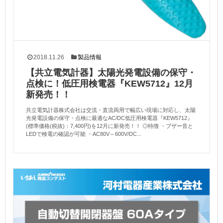
2018.11.26
製品情報
【共立電気計器】太陽光発電設備の保守・
点検に！低圧用検電器『KEW5712』12月
新発売！！
共立電気計器株式会社は交流・直流両用で幅広い現場に対応し、太陽
光発電設備の保守・点検に最適なAC/DC低圧用検電器『KEW5712』
(標準価格(税抜)：7,400円)を12月に新発売！！ ◎特徴 ・ブザー音と
LEDで検電の確認が可能 ・AC80V～600V/DC...