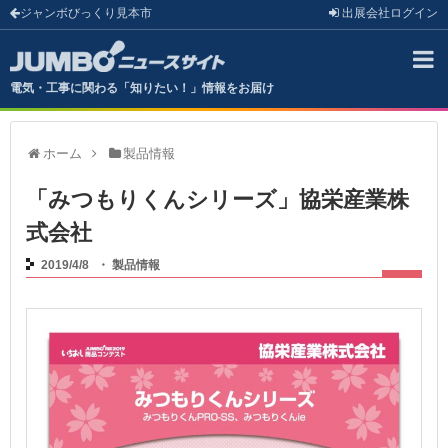
ジャンボびっくり見本市
出展会社
ログイン
電気・工事に関わる「知りたい！」情報をお届け
ホーム
製品情報
「みつもりくんシリーズ」協栄産業株
式会社
2019/4/8
・
製品情報