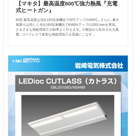
【マキタ】最高温度600℃強力熱風『充電
式ヒートガン』
特長 最高温度は当社18V従来機比で50℃アップの600℃｡ さらに､最大
風量※は同じく当社18V従来機比で約80%アップの200L/minを実現｡
さまざまな熱処理加工が効率よく行えます｡ ※製品から吐出される風
量｡ コードレスで多彩な熱処理加工を迅速にこなす...