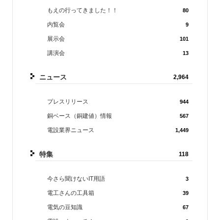
もえの行ってきました！！
80
内覧会
9
展示会
101
講演会
13
ニュース
2,964
プレスリリース
944
銅ベース（銅建値）情報
567
電設業界ニュース
1,449
特集
118
今さら聞けないIT用語
3
電工さんの工具箱
39
電気の豆知識
67