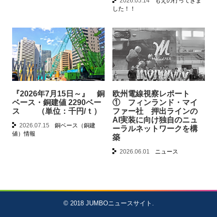
2026.05.14
もえの行ってきま
した！！
『2026年7月15日～』 銅
欧州電線視察レポート
ベース・銅建値 2290ベー
① フィンランド・マイ
ス （単位：千円/ｔ）
ファー社 押出ラインの
AI実装に向け独自のニュ
2026.07.15
銅ベース（銅建
ーラルネットワークを構
値）情報
築
2026.06.01
ニュース
© 2018
JUMBOニュースサイト
.