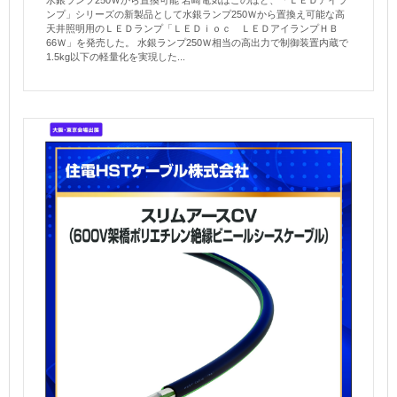
水銀ランプ250Ｗから置換可能 岩崎電気はこのほど、「ＬＥＤアイラ
ンプ」シリーズの新製品として水銀ランプ250Ｗから置換え可能な高
天井照明用のＬＥＤランプ「ＬＥＤｉｏｃ ＬＥＤアイランプＨＢ
66Ｗ」を発売した。 水銀ランプ250Ｗ相当の高出力で制御装置内蔵で
1.5kg以下の軽量化を実現した...