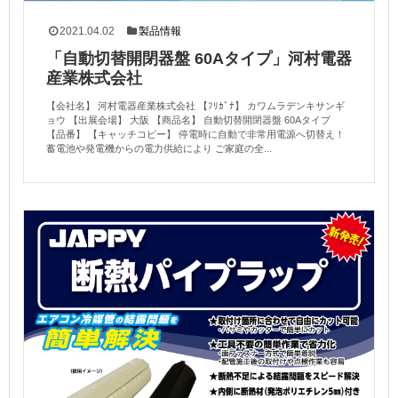
2021.04.02
製品情報
「自動切替開閉器盤 60Aタイプ」河村電器
産業株式会社
【会社名】 河村電器産業株式会社 【ﾌﾘｶﾞﾅ】 カワムラデンキサンギ
ョウ 【出展会場】 大阪 【商品名】 自動切替開閉器盤 60Aタイプ
【品番】 【キャッチコピー】 停電時に自動で非常用電源へ切替え！
蓄電池や発電機からの電力供給により ご家庭の全...