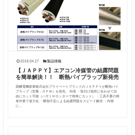
2018.04.27
製品情報
【ＪＡＰＰＹ】エアコン冷媒管の結露問題
を簡単解決！！ 断熱パイプラップ新発売
因幡電機産業株式会社プライベートブランドのＪＡＰＰＹが断熱パイ
プラップ（型番：ＤＰＷ）を発売。 特長 ・取付け箇所に合わせて自
由にカット可能（ハサミやカッターで簡単にカット） ・工具不要の簡
単作業で省力化 ・断熱不足による結露問題をスピード解決 ・内側
に...