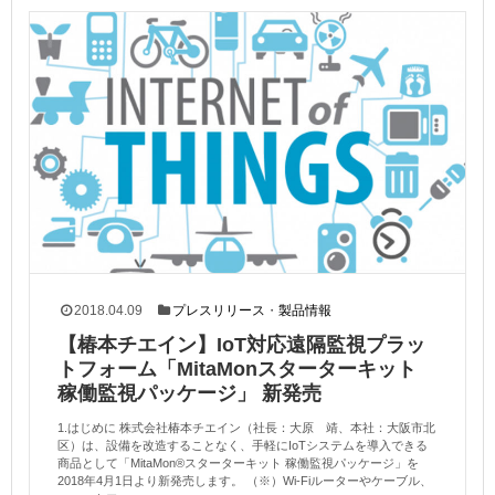
2018.04.09
プレスリリース
・
製品情報
【椿本チエイン】IoT対応遠隔監視プラッ
トフォーム「MitaMonスターターキット
稼働監視パッケージ」 新発売
1.はじめに 株式会社椿本チエイン（社長：大原 靖、本社：大阪市北
区）は、設備を改造することなく、手軽にIoTシステムを導入できる
商品として「MitaMon®スターターキット 稼働監視パッケージ」を
2018年4月1日より新発売します。 （※）Wi-Fiルーターやケーブル、