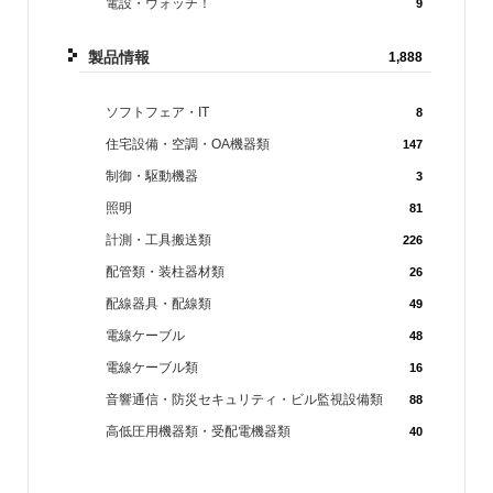
電設・ウォッチ！
9
製品情報
1,888
ソフトフェア・IT
8
住宅設備・空調・OA機器類
147
制御・駆動機器
3
照明
81
計測・工具搬送類
226
配管類・装柱器材類
26
配線器具・配線類
49
電線ケーブル
48
電線ケーブル類
16
音響通信・防災セキュリティ・ビル監視設備類
88
高低圧用機器類・受配電機器類
40