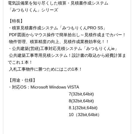
電気設備業を知り尽くした積算・見積書作成システム
「みつもりくん」シリーズ
【特長】
・積算見積書作成システム「みつもりくんPRO SS」
PDF図面からマウス操作で簡単拾出し～見積作成までカバー！
物件管理、積算精度の向上、見積作成業務効率化！！
・公共建築(営繕)工事対応見積システム「みつもりくんie」
公共建築工事専用見積システム！設計書の取込から経費計算ま
でこれ１本！
入札工事物件に勝つためにはこの1本！
【用途・仕様】
・対応OS：Microsoft Windows VISTA
7(32bit,64bit)
8(32bit,64bit)
8.1(32bit,64bit)
10（32bit,64bit）