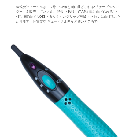
株式会社マーベルは、IV線、CV線も楽に曲げられる!『ケーブルベン
ダー』を販売しています。 特長 ・IV線、CV線を楽に曲げられる! ・
45°、90°曲げもOK! ・握りやすいグリップ形状 ・きれいに曲げること
が可能で、分電盤や キュービクル内など狭いところで...