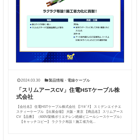
2024.03.30
製品情報
・
電線ケーブル
「スリムアースCV」住電HSTケーブル株
式会社
【会社名】 住電HSTケーブル株式会社 【ﾌﾘｶﾞﾅ】 スミデンエイチエ
スティーケーブル 【出展会場】 大阪・東京 【商品名】 スリムアース
CV 【品番】 （600V架橋ポリエチレン絶縁ビニールシースケーブル）
【キャッチコピー】 ラクラク布設！施工省力化...