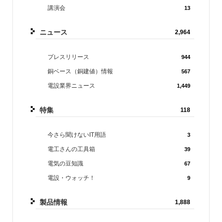
講演会
13
ニュース
2,964
プレスリリース
944
銅ベース（銅建値）情報
567
電設業界ニュース
1,449
特集
118
今さら聞けないIT用語
3
電工さんの工具箱
39
電気の豆知識
67
電設・ウォッチ！
9
製品情報
1,888