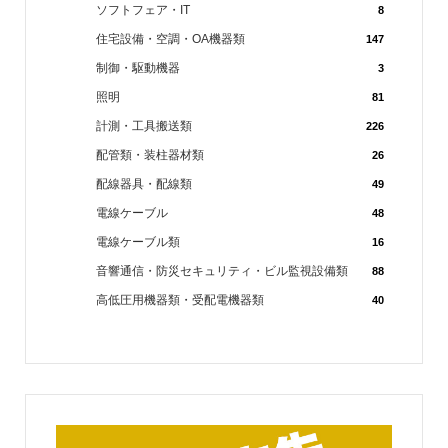
ソフトフェア・IT
8
住宅設備・空調・OA機器類
147
制御・駆動機器
3
照明
81
計測・工具搬送類
226
配管類・装柱器材類
26
配線器具・配線類
49
電線ケーブル
48
電線ケーブル類
16
音響通信・防災セキュリティ・ビル監視設備類
88
高低圧用機器類・受配電機器類
40