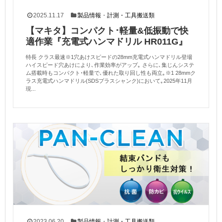
2025.11.17
製品情報
・
計測・工具搬送類
【マキタ】コンパクト･軽量&低振動で快
適作業『充電式ハンマドリル HR011G』
特長 クラス最速※1穴あけスピードの28mm充電式ハンマドリル登場
ハイスピード穴あけにより､作業効率がアップ｡ さらに､集じんシステ
ム搭載時もコンパクト･軽量で､優れた取り回し性も両立｡※1 28mmク
ラス充電式ハンマドリル(SDSプラスシャンク)において｡2025年11月
現...
2023.06.20
製品情報
・
計測・工具搬送類