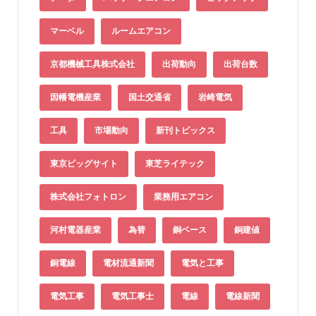
マーベル
ルームエアコン
京都機械工具株式会社
出荷動向
出荷台数
因幡電機産業
国土交通省
岩崎電気
工具
市場動向
新刊トピックス
東京ビッグサイト
東芝ライテック
株式会社フォトロン
業務用エアコン
河村電器産業
為替
銅ベース
銅建値
銅電線
電材流通新聞
電気と工事
電気工事
電気工事士
電線
電線新聞