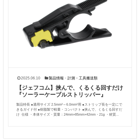
2025.06.10
製品情報
・
計測・工具搬送類
【ジェフコム】挟んで、くるくる回すだけ
『ソーラーケーブルストリッパー』
製品特長 ●適用サイズ 2.5mm²～6.0mm²用 ●ストリップ長を一定にで
きるガイド付 ●樹脂製で軽量・コンパクト ●挟んで、くるくる回すだ
け 仕様 ・本体サイズ・質量：24mm×85mm×42mm・21g ・材質...