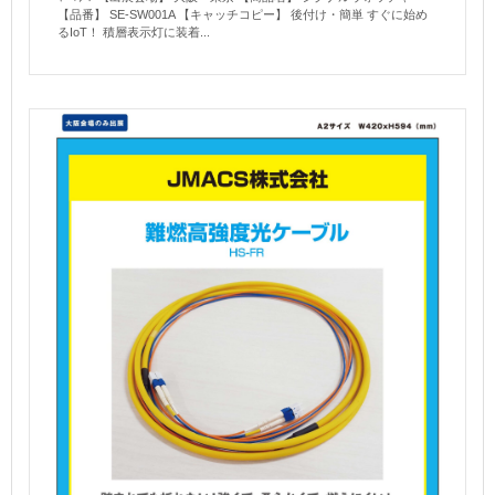
【品番】 SE-SW001A 【キャッチコピー】 後付け・簡単 すぐに始め
るIoT！ 積層表示灯に装着...