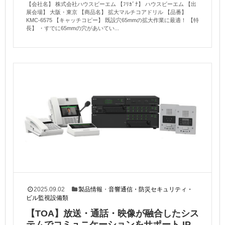
【会社名】 株式会社ハウスビーエム 【ﾌﾘｶﾞﾅ】 ハウスビーエム 【出
展会場】 大阪・東京 【商品名】 拡大マルチコアドリル 【品番】
KMC-6575 【キャッチコピー】 既設穴65mmの拡大作業に最適！ 【特
長】 ・すでに65mmの穴があいてい...
2025.09.02
製品情報
・
音響通信・防災セキュリティ・
ビル監視設備類
【TOA】放送・通話・映像が融合したシス
テムでコミュニケーションをサポート IP