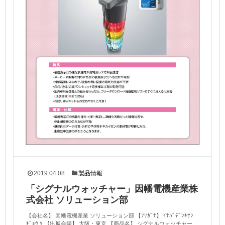
2019.04.08
製品情報
「シグナルウォッチャー」因幡電機産業株
式会社 ソリューション部
【会社名】 因幡電機産業 ソリューション部 【ﾌﾘｶﾞﾅ】 ｲﾅﾊﾞﾃﾞﾝｷｻﾝ
ｷﾞｮｳ ｿ 【出展会場】 大阪・東京 【商品名】 シグナルウォッチャー