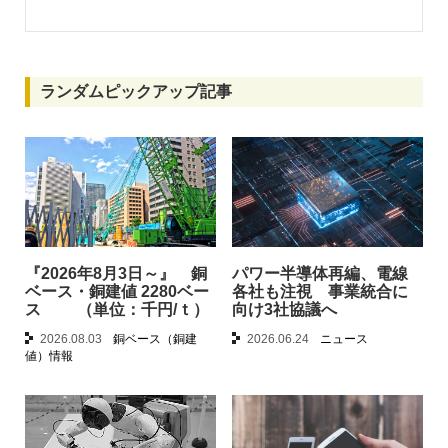
ランダムピックアップ記事
『2026年8月3日～』 銅
パワー半導体再編、電線
ベース・銅建値 2280ベー
各社も注視 事業統合に
ス （単位：千円/ｔ）
向け3社協議へ
2026.08.03
銅ベース（銅建
2026.06.24
ニュース
値）情報