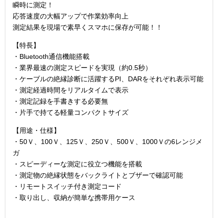
瞬時に測定！
応答速度の大幅アップで作業効率向上
測定結果を現場で素早くスマホに保存が可能！！
【特長】
・Bluetooth通信機能搭載
・業界最速の測定スピードを実現（約0.5秒）
・ケーブルの絶縁診断に活躍するPI、DARをそれぞれ表示可能
・測定経過時間をリアルタイムで表示
・測定記録を手書きする必要無
・片手で持てる軽量コンパクトサイズ
【用途・仕様】
・50Ｖ、100Ｖ、125Ｖ、250Ｖ、500Ｖ、1000Ｖの6レンジメ
ガ
・スピーディーな測定に役立つ機能を搭載
・測定物の絶縁状態をバックライトとブザーで確認可能
・リモートスイッチ付き測定コード
・取り出し、収納が簡単な携帯用ケース