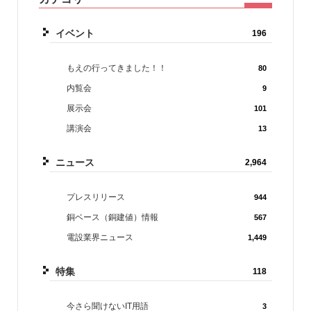
イベント
196
もえの行ってきました！！
80
内覧会
9
展示会
101
講演会
13
ニュース
2,964
プレスリリース
944
銅ベース（銅建値）情報
567
電設業界ニュース
1,449
特集
118
今さら聞けないIT用語
3