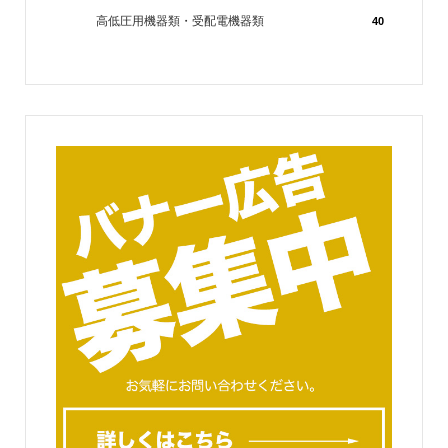
高低圧用機器類・受配電機器類
40