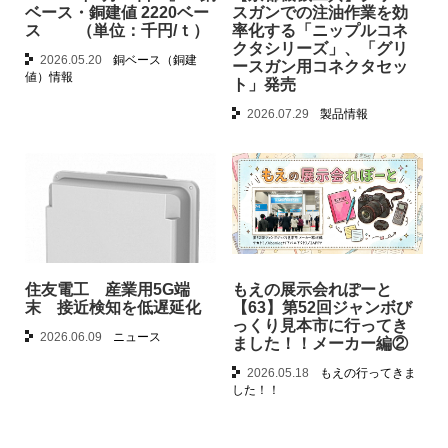
ベース・銅建値 2220ベー
スガンでの注油作業を効
ス （単位：千円/ｔ）
率化する「ニップルコネ
クタシリーズ」、「グリ
2026.05.20
銅ベース（銅建
ースガン用コネクタセッ
値）情報
ト」発売
2026.07.29
製品情報
住友電工 産業用5G端
もえの展示会れぽーと
末 接近検知を低遅延化
【63】第52回ジャンボび
っくり見本市に行ってき
2026.06.09
ニュース
ました！！メーカー編②
2026.05.18
もえの行ってきま
した！！