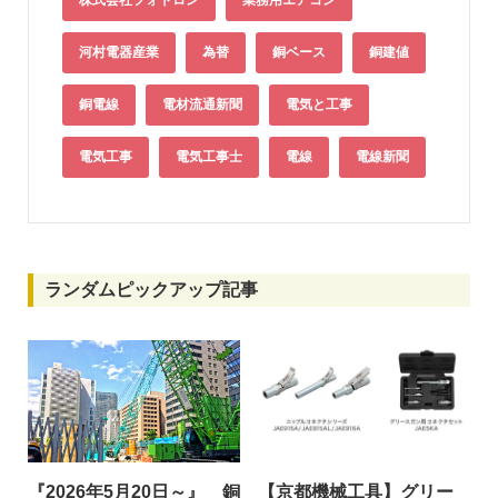
株式会社フォトロン
業務用エアコン
河村電器産業
為替
銅ベース
銅建値
銅電線
電材流通新聞
電気と工事
電気工事
電気工事士
電線
電線新聞
ランダムピックアップ記事
『2026年5月20日～』 銅
【京都機械工具】グリー