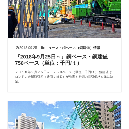
2018.09.25
ニュース
・
銅ベース（銅建値）情報
『2018年9月25日～』銅ベース・銅建値
750ベース（単位：千円/ｔ）
２０１８年９月２５日～ ７５０ベース（単位：千円/ｔ） 銅建値は
ロンドン金属取引所（通商ＬＭＥ）が発表する銅の取引価格を元に決
定。