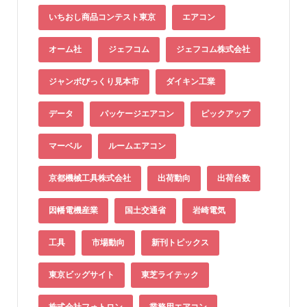
いちおし商品コンテスト東京
エアコン
オーム社
ジェフコム
ジェフコム株式会社
ジャンボびっくり見本市
ダイキン工業
データ
パッケージエアコン
ピックアップ
マーベル
ルームエアコン
京都機械工具株式会社
出荷動向
出荷台数
因幡電機産業
国土交通省
岩崎電気
工具
市場動向
新刊トピックス
東京ビッグサイト
東芝ライテック