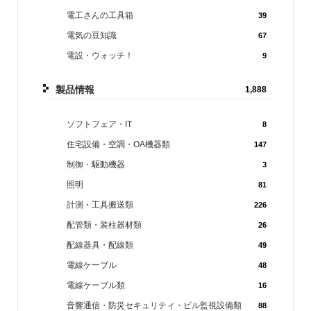
電工さんの工具箱
39
電気の豆知識
67
電設・ウォッチ！
9
製品情報
1,888
ソフトフェア・IT
8
住宅設備・空調・OA機器類
147
制御・駆動機器
3
照明
81
計測・工具搬送類
226
配管類・装柱器材類
26
配線器具・配線類
49
電線ケーブル
48
電線ケーブル類
16
音響通信・防災セキュリティ・ビル監視設備類
88