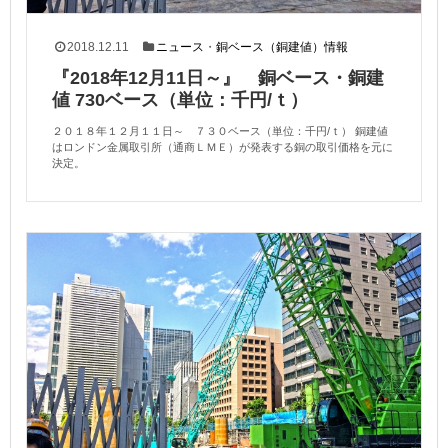
2018.12.11
ニュース
・
銅ベース（銅建値）情報
『2018年12月11日～』 銅ベース・銅建
値 730ベース（単位：千円/ｔ）
２０１８年１２月１１日～ ７３０ベース（単位：千円/ｔ） 銅建値
はロンドン金属取引所（通商ＬＭＥ）が発表する銅の取引価格を元に
決定。