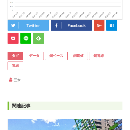
タグ
データ
銅ベース
銅建値
銅電線
電線
三木
関連記事