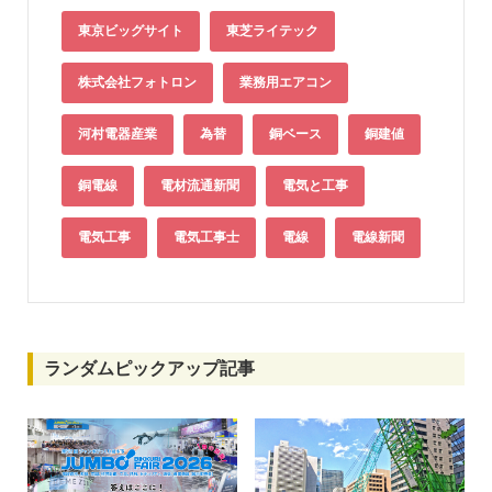
東京ビッグサイト
東芝ライテック
株式会社フォトロン
業務用エアコン
河村電器産業
為替
銅ベース
銅建値
銅電線
電材流通新聞
電気と工事
電気工事
電気工事士
電線
電線新聞
ランダムピックアップ記事