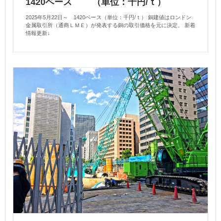
1420ベース （単位：千円/ｔ）
2025年5月22日～ 1420ベース（単位：千円/ｔ） 銅建値はロンドン
金属取引所（通商ＬＭＥ）が発表する銅の取引価格を元に決定。 新着
情報更新↓