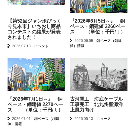
【第52回ジャンボびっく
『2026年6月5日～』 銅
り見本市】いちおし商品
ベース・銅建値 2260ベー
コンテストの結果が発表
ス （単位：千円/ｔ）
されました！
2026.06.09
銅ベース（銅建
値）情報
2026.07.13
イベント
『2026年7月1日～』 銅
古河電工 海底ケーブル
ベース・銅建値 2270ベー
工事完工 北九州響灘洋
ス （単位：千円/ｔ）
上風力向け
2026.07.01
銅ベース（銅建
2026.05.13
ニュース
値）情報