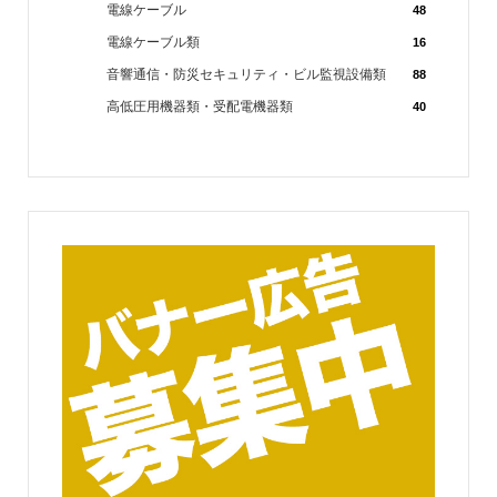
電線ケーブル
48
電線ケーブル類
16
音響通信・防災セキュリティ・ビル監視設備類
88
高低圧用機器類・受配電機器類
40