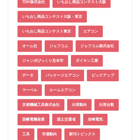
TDK株式会社
いちおし商品コンテスト大阪
いちおし商品コンテスト大阪・東京
いちおし商品コンテスト東京
エアコン
オーム社
ジェフコム
ジェフコム株式会社
ジャンボびっくり見本市
ダイキン工業
データ
パッケージエアコン
ピックアップ
マーベル
ルームエアコン
京都機械工具株式会社
出荷動向
出荷台数
因幡電機産業
国土交通省
岩崎電気
工具
市場動向
新刊トピックス