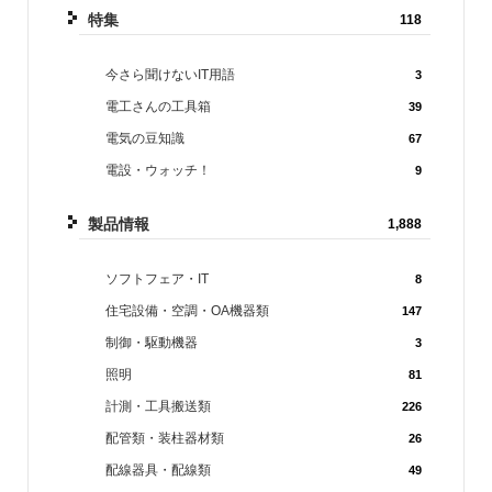
特集
118
今さら聞けないIT用語
3
電工さんの工具箱
39
電気の豆知識
67
電設・ウォッチ！
9
製品情報
1,888
ソフトフェア・IT
8
住宅設備・空調・OA機器類
147
制御・駆動機器
3
照明
81
計測・工具搬送類
226
配管類・装柱器材類
26
配線器具・配線類
49