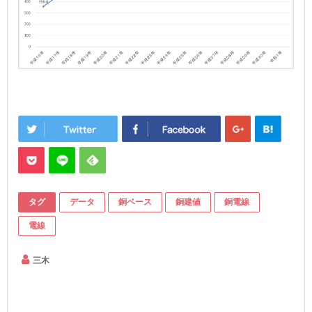
タグ
データ
銅ベース
銅建値
銅電線
電線
三木