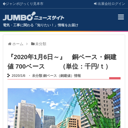
ジャンボびっくり見本市
出展会社
ログイン
電気・工事に関わる「知りたい！」情報をお届け
ホーム
未分類
『2020年1月6日～』 銅ベース・銅建
値 700ベース （単位：千円/ｔ）
2020/1/6
・
未分類
銅ベース（銅建値）情報