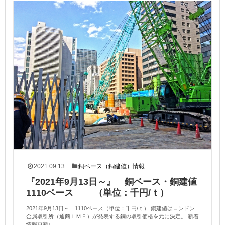
2021.09.13
銅ベース（銅建値）情報
『2021年9月13日～』 銅ベース・銅建値
1110ベース （単位：千円/ｔ）
2021年9月13日～ 1110ベース（単位：千円/ｔ） 銅建値はロンドン
金属取引所（通商ＬＭＥ）が発表する銅の取引価格を元に決定。 新着
情報更新↓