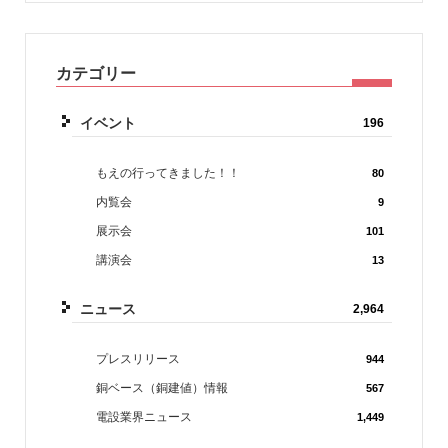
カテゴリー
イベント
196
もえの行ってきました！！
80
内覧会
9
展示会
101
講演会
13
ニュース
2,964
プレスリリース
944
銅ベース（銅建値）情報
567
電設業界ニュース
1,449